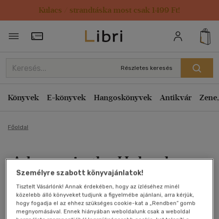
Kulacs / strandtáska most csak 1499 Ft!
Törzsvásárlói Kártya adatai
Részletes keresés
Könyvek
E-könyvek
Hangoskönyvek
Antikvár
Zene,
Főoldal
A house in the Uplands
Személyre szabott könyvajánlatok!
Erskine Caldwell
Tisztelt Vásárlónk! Annak érdekében, hogy az ízléséhez minél
közelebb álló könyveket tudjunk a figyelmébe ajánlani, arra kérjük,
Antikvár könyv (3db)
hogy fogadja el az ehhez szükséges cookie-kat a „Rendben” gomb
megnyomásával. Ennek hiányában weboldalunk csak a weboldal