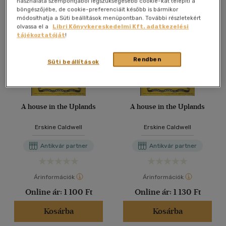
használata szempontjából legszükségesebb cookie-kat telepíti a
böngészőjébe, de cookie-preferenciáit később is bármikor
módosíthatja a Süti beállítások menüpontban. További részletekért
olvassa el a
Libri Könyvkereskedelmi Kft. adatkezelési
tájékoztatóját
!
Rendben
Süti beállítások
A house in the Uplands
A house in the Uplands
Erskine Caldwell
Erskine Caldwell
Antikvár partner
Antikvár partner
Árinformációk
Árinformációk
Online ár:
1 100 Ft
Online ár:
1 130 Ft
Kosárba
Kosárba