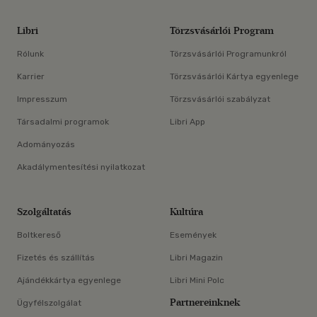
Libri
Törzsvásárlói Program
Rólunk
Törzsvásárlói Programunkról
Karrier
Törzsvásárlói Kártya egyenlege
Impresszum
Törzsvásárlói szabályzat
Társadalmi programok
Libri App
Adományozás
Akadálymentesítési nyilatkozat
Szolgáltatás
Kultúra
Boltkereső
Események
Fizetés és szállítás
Libri Magazin
Ajándékkártya egyenlege
Libri Mini Polc
Partnereinknek
Ügyfélszolgálat