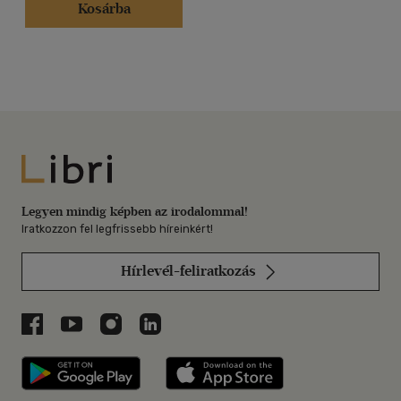
Kosárba
Libri
Legyen mindig képben az irodalommal!
Iratkozzon fel legfrissebb híreinkért!
Hírlevél-feliratkozás
Libri a Facebookon
Libri a Youtube-on
Libri az Instagramon
Libri a LinkedInen
Libri applikáció Szerezd meg: Google P
Libri applikáció 