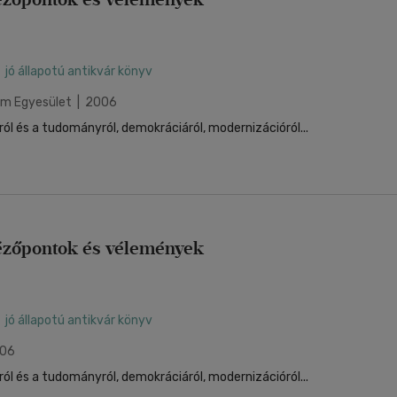
jó állapotú antikvár könyv
orm Egyesület | 2006
ról és a tudományról, demokráciáról, modernizációról...
ézőpontok és vélemények
jó állapotú antikvár könyv
006
ról és a tudományról, demokráciáról, modernizációról...