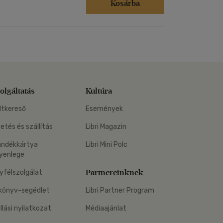
Kosárba
olgáltatás
Kultúra
ltkereső
Események
zetés és szállítás
Libri Magazin
ándékkártya
Libri Mini Polc
yenlege
Partnereinknek
yfélszolgálat
könyv-segédlet
Libri Partner Program
állási nyilatkozat
Médiaajánlat