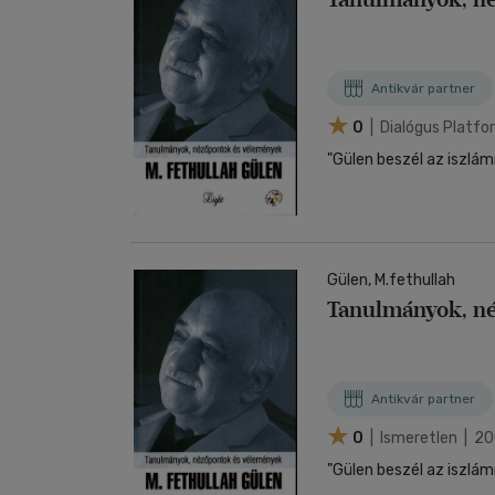
Antikvár partner
0
| Dialógus Platf
"Gülen beszél az iszlám
Gülen, M.fethullah
Tanulmányok, n
Antikvár partner
0
| Ismeretlen | 2
"Gülen beszél az iszlám