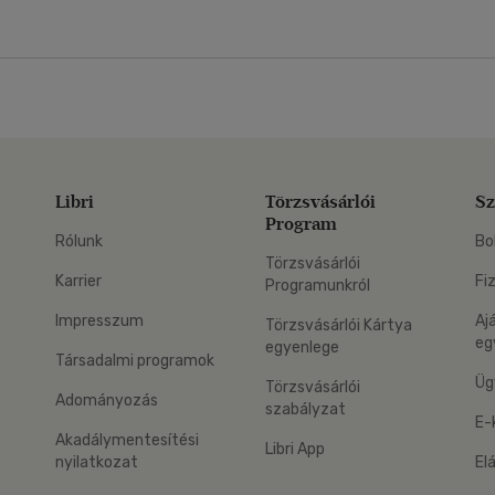
Libri
Törzsvásárlói
Sz
Program
Rólunk
Bo
Törzsvásárlói
Karrier
Fi
Programunkról
Impresszum
Aj
Törzsvásárlói Kártya
eg
egyenlege
Társadalmi programok
Üg
Törzsvásárlói
Adományozás
szabályzat
E-
Akadálymentesítési
Libri App
nyilatkozat
El