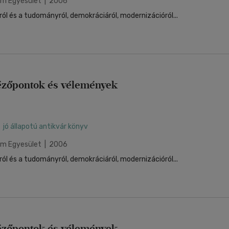
orm Egyesület | 2006
ról és a tudományról, demokráciáról, modernizációról...
ézőpontok és vélemények
jó állapotú antikvár könyv
orm Egyesület | 2006
ról és a tudományról, demokráciáról, modernizációról...
ézőpontok és vélemények