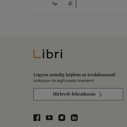
Libri
Legyen mindig képben az irodalommal!
Iratkozzon fel legfrissebb híreinkért!
Hírlevél-feliratkozás
Libri a Facebookon
Libri a Youtube-on
Libri az Instagramon
Libri a LinkedInen