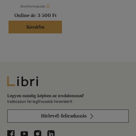
Árinformációk
Online ár:
3 500 Ft
Kosárba
Libri
Legyen mindig képben az irodalommal!
Iratkozzon fel legfrissebb híreinkért!
Hírlevél-feliratkozás
Libri a Facebookon
Libri a Youtube-on
Libri az Instagramon
Libri a LinkedInen