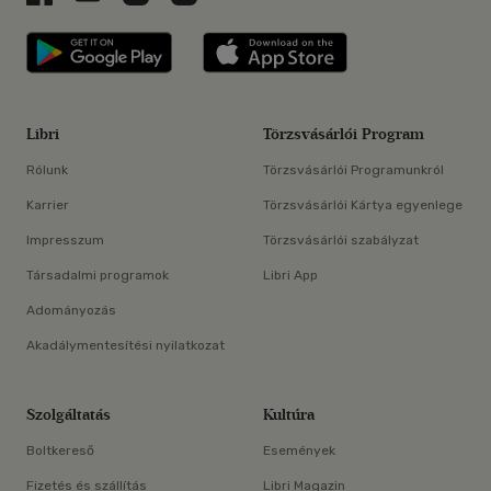
Libri applikáció Szerezd meg: Google P
Libri applikáció 
Libri
Törzsvásárlói Program
Rólunk
Törzsvásárlói Programunkról
Karrier
Törzsvásárlói Kártya egyenlege
Impresszum
Törzsvásárlói szabályzat
Társadalmi programok
Libri App
Adományozás
Akadálymentesítési nyilatkozat
Szolgáltatás
Kultúra
Boltkereső
Események
Fizetés és szállítás
Libri Magazin