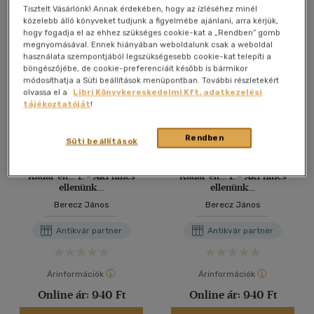
Antikvár könyv (5db)
Tisztelt Vásárlónk! Annak érdekében, hogy az ízléséhez minél
közelebb álló könyveket tudjunk a figyelmébe ajánlani, arra kérjük,
hogy fogadja el az ehhez szükséges cookie-kat a „Rendben” gomb
megnyomásával. Ennek hiányában weboldalunk csak a weboldal
használata szempontjából legszükségesebb cookie-kat telepíti a
böngészőjébe, de cookie-preferenciáit később is bármikor
módosíthatja a Süti beállítások menüpontban. További részletekért
olvassa el a
Libri Könyvkereskedelmi Kft. adatkezelési
tájékoztatóját
!
Rendben
Süti beállítások
Kádár élt... 1. - Aki nincs
Kádár élt... 1. - Aki nincs
ellenünk...
ellenünk...
Berecz János
Berecz János
Antikvár partner
Antikvár partner
Árinformációk
Árinformációk
Online ár:
940 Ft
Online ár:
940 Ft