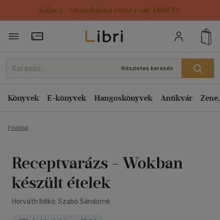
Kulacs / strandtáska most csak 1499 Ft!
Törzsvásárlói Kártya adatai
Részletes keresés
Könyvek
E-könyvek
Hangoskönyvek
Antikvár
Zene,
Főoldal
Receptvarázs - Wokban
készült ételek
Horváth Ildikó; Szabó Sándorné