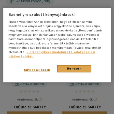
Antikvár könyv (7db)
Személyre szabott könyvajánlatok!
Tisztelt Vásárlónk! Annak érdekében, hogy az ízléséhez minél
közelebb álló könyveket tudjunk a figyelmébe ajánlani, arra kérjük,
hogy fogadja el az ehhez szükséges cookie-kat a „Rendben” gomb
megnyomásával. Ennek hiányában weboldalunk csak a weboldal
használata szempontjából legszükségesebb cookie-kat telepíti a
böngészőjébe, de cookie-preferenciáit később is bármikor
módosíthatja a Süti beállítások menüpontban. További részletekért
olvassa el a
Libri Könyvkereskedelmi Kft. adatkezelési
tájékoztatóját
!
Receptvarázs - Wokban
Receptvarázs - Wokban
készült ételek
készült ételek
Rendben
Süti beállítások
Horváth Ildikó; Szabó
Horváth Ildikó; Szabó
Sándorné
Sándorné
Antikvár partner
Antikvár partner
Árinformációk
Árinformációk
Online ár:
940 Ft
Online ár:
940 Ft