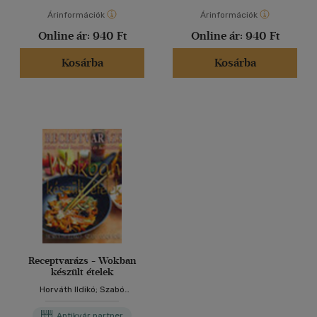
Árinformációk
Árinformációk
Online ár:
940 Ft
Online ár:
940 Ft
Kosárba
Kosárba
Receptvarázs - Wokban
készült ételek
Horváth Ildikó; Szabó
Sándorné
Antikvár partner