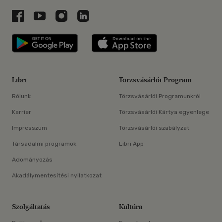
Libri a Facebookon
Libri a Youtube-on
Libri az Instagramon
Libri a LinkedInen
Libri applikáció Szerezd meg: Google P
Libri applikáció 
Libri
Törzsvásárlói Program
Rólunk
Törzsvásárlói Programunkról
Karrier
Törzsvásárlói Kártya egyenlege
Impresszum
Törzsvásárlói szabályzat
Társadalmi programok
Libri App
Adományozás
Akadálymentesítési nyilatkozat
Szolgáltatás
Kultúra