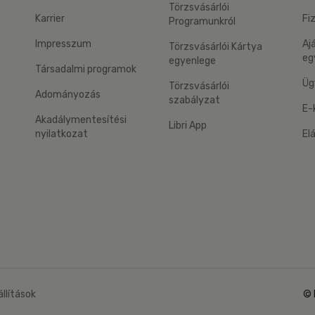
Törzsvásárlói
Karrier
Fi
Programunkról
Impresszum
Aj
Törzsvásárlói Kártya
eg
egyenlege
Társadalmi programok
Üg
Törzsvásárlói
Adományozás
szabályzat
E-
Akadálymentesítési
Libri App
nyilatkozat
El
eg: Google Play
 applikáció Letölthető az App Store-ból
állítások
© 