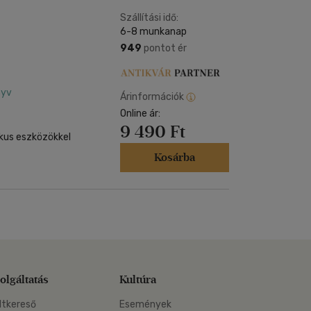
Kártya
Vallás, mitológia
m
Szállítási idő:
Képeslap
6-8 munkanap
és Természet
yv
Naptár
949
pontot ér
k
Papír, írószer
ok
nyv
Árinformációk
Online ár:
9 490 Ft
kus eszközökkel
Kosárba
olgáltatás
Kultúra
ltkereső
Események