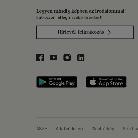
Legyen mindig képben az irodalommal!
Iratkozzon fel legfrissebb híreinkért!
Hírlevél-feliratkozás
Libri a Facebookon
Libri a Youtube-on
Libri az Instagramon
Libri a LinkedInen
Libri applikáció Szerezd m
Libri
ÁSZF
Adatvédelem
Oldaltérkép
Süti be