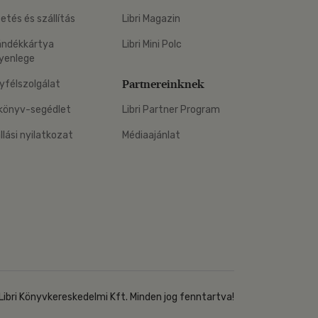
zetés és szállítás
Libri Magazin
ándékkártya
Libri Mini Polc
yenlege
Partnereinknek
yfélszolgálat
könyv-segédlet
Libri Partner Program
állási nyilatkozat
Médiaajánlat
Libri Könyvkereskedelmi Kft. Minden jog fenntartva!