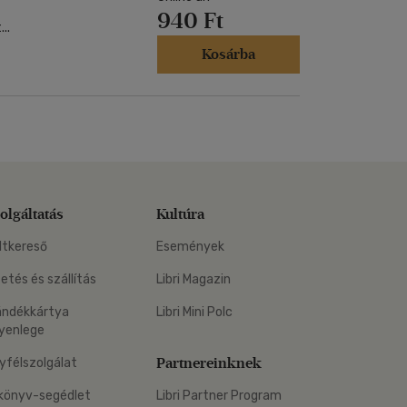
940 Ft
..
Kosárba
olgáltatás
Kultúra
ltkereső
Események
zetés és szállítás
Libri Magazin
ándékkártya
Libri Mini Polc
yenlege
Partnereinknek
yfélszolgálat
könyv-segédlet
Libri Partner Program