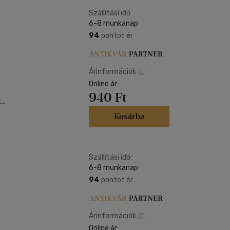
Kártya
Vallás, mitológia
m
Szállítási idő:
Képeslap
6-8 munkanap
és Természet
yv
Naptár
94
pontot ér
k
Papír, írószer
ok
Árinformációk
Online ár:
940 Ft
..
Kosárba
Szállítási idő:
6-8 munkanap
94
pontot ér
Árinformációk
Online ár: