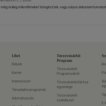
Network Kft. | 2006
ei még órákig mikrofilmeket böngésztek, vagy súlyos dokumentumokat.
Libri
Törzsvásárlói
Sz
Program
Rólunk
Bo
Törzsvásárlói
Karrier
Fi
Programunkról
Impresszum
Aj
Törzsvásárlói Kártya
eg
egyenlege
Társadalmi programok
Üg
Törzsvásárlói
Adományozás
szabályzat
E-