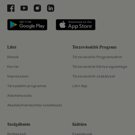
Libri a Facebookon
Libri a Youtube-on
Libri az Instagramon
Libri a LinkedInen
Libri applikáció Szerezd meg: Google P
Libri applikáció 
Libri
Törzsvásárlói Program
Rólunk
Törzsvásárlói Programunkról
Karrier
Törzsvásárlói Kártya egyenlege
Impresszum
Törzsvásárlói szabályzat
Társadalmi programok
Libri App
Adományozás
Akadálymentesítési nyilatkozat
Szolgáltatás
Kultúra
Boltkereső
Események