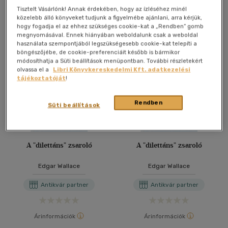
Tisztelt Vásárlónk! Annak érdekében, hogy az ízléséhez minél
További formátumok
közelebb álló könyveket tudjunk a figyelmébe ajánlani, arra kérjük,
hogy fogadja el az ehhez szükséges cookie-kat a „Rendben” gomb
megnyomásával. Ennek hiányában weboldalunk csak a weboldal
használata szempontjából legszükségesebb cookie-kat telepíti a
böngészőjébe, de cookie-preferenciáit később is bármikor
módosíthatja a Süti beállítások menüpontban. További részletekért
olvassa el a
Libri Könyvkereskedelmi Kft. adatkezelési
tájékoztatóját
!
Rendben
Süti beállítások
A "dilettáns" zsaroló
A "dilettáns" zsaroló
Edgar Wallace
Edgar Wallace
Antikvár partner
Antikvár partner
Árinformációk
Árinformációk