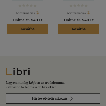
Árinformációk
Árinformációk
Online ár:
940 Ft
Online ár:
940 Ft
Kosárba
Kosárba
Libri
Legyen mindig képben az irodalommal!
Iratkozzon fel legfrissebb híreinkért!
Hírlevél-feliratkozás