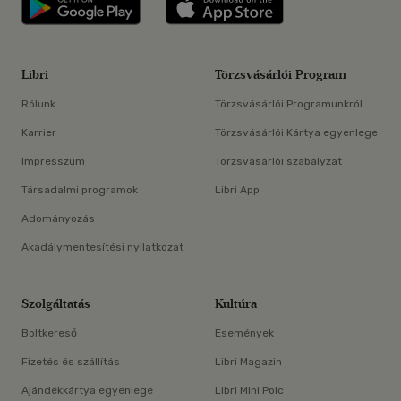
Libri applikáció Szerezd meg: Google P
Libri applikáció 
Libri
Törzsvásárlói Program
Rólunk
Törzsvásárlói Programunkról
Karrier
Törzsvásárlói Kártya egyenlege
Impresszum
Törzsvásárlói szabályzat
Társadalmi programok
Libri App
Adományozás
Akadálymentesítési nyilatkozat
Szolgáltatás
Kultúra
Boltkereső
Események
Fizetés és szállítás
Libri Magazin
Ajándékkártya egyenlege
Libri Mini Polc