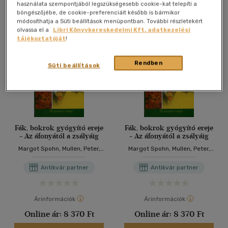
Antikvár könyv (4db)
használata szempontjából legszükségesebb cookie-kat telepíti a
böngészőjébe, de cookie-preferenciáit később is bármikor
módosíthatja a Süti beállítások menüpontban. További részletekért
olvassa el a
Libri Könyvkereskedelmi Kft. adatkezelési
tájékoztatóját
!
Rendben
Süti beállítások
Fák, bokrok gyógyító ereje
Fák, bokrok gyógyító ereje
- Az áfonyától a zsályáig
- Az áfonyától a zsályáig
Margot Spohn, Mullen, Peter,
Margot Spohn, Mullen, Peter,
Alberts, Andreas
Alberts, Andreas
Antikvár partner
Antikvár partner
Árinformációk
Árinformációk
Online ár:
8 370 Ft
Online ár:
8 370 Ft