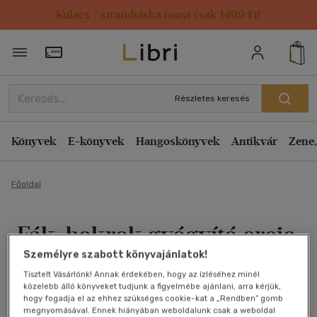
Kulacs / strandtáska most csak 1499 Ft!
Törzsvásárlói Kártya adatai
Részletes keresés
Könyvek
E-könyvek
Hangoskönyvek
Antikvár
Zene,
Főoldal
Fák, bokrok gyógyító ereje
Személyre szabott könyvajánlatok!
- Az áfonyától a zsályáig
Tisztelt Vásárlónk! Annak érdekében, hogy az ízléséhez minél
közelebb álló könyveket tudjunk a figyelmébe ajánlani, arra kérjük,
Margot Spohn, Mullen, Peter, Alberts, Andreas
hogy fogadja el az ehhez szükséges cookie-kat a „Rendben” gomb
megnyomásával. Ennek hiányában weboldalunk csak a weboldal