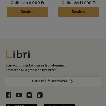
Online ár:
9 000 Ft
Online ár:
14 990 Ft
Kosárba
Kosárba
Libri
Legyen mindig képben az irodalommal!
Iratkozzon fel legfrissebb híreinkért!
Hírlevél-feliratkozás
Libri a Facebookon
Libri a Youtube-on
Libri az Instagramon
Libri a LinkedInen