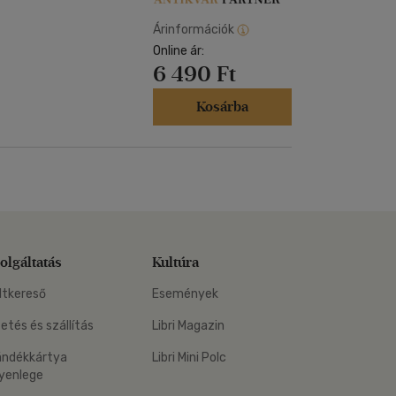
Árinformációk
Online ár:
6 490 Ft
Kosárba
olgáltatás
Kultúra
ltkereső
Események
zetés és szállítás
Libri Magazin
ándékkártya
Libri Mini Polc
yenlege