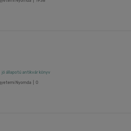
 Egyetemi Nyomda | 1938
jó állapotú antikvár könyv
 Egyetemi Nyomda | 0