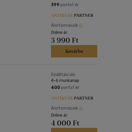
399
pontot ér
Árinformációk
Online ár:
3 990 Ft
Kosárba
Szállítási idő:
4-6 munkanap
400
pontot ér
Árinformációk
Online ár:
4 000 Ft