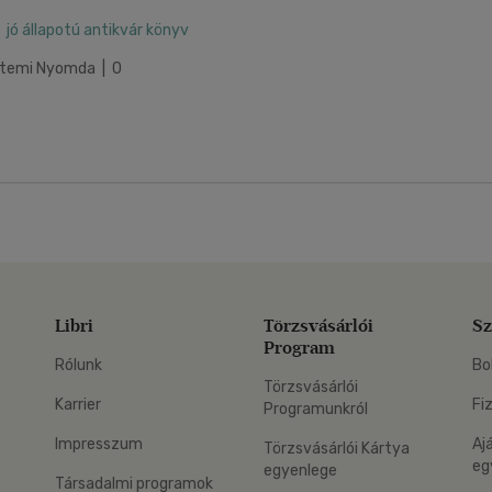
jó állapotú antikvár könyv
yetemi Nyomda | 0
Libri
Törzsvásárlói
Sz
Program
Rólunk
Bo
Törzsvásárlói
Karrier
Fi
Programunkról
Impresszum
Aj
Törzsvásárlói Kártya
eg
egyenlege
Társadalmi programok