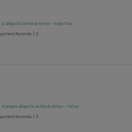
jó állapotú antikvár könyv - kopottas
 Egyetemi Nyomda | 0
közepes állapotú antikvár könyv - foltos
 Egyetemi Nyomda | 0