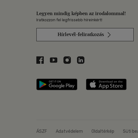
Legyen mindig képben az irodalommal!
Iratkozzon fel legfrissebb híreinkért!
Hírlevél-feliratkozás
Libri a Facebookon
Libri a Youtube-on
Libri az Instagramon
Libri a LinkedInen
Libri applikáció Szerezd m
Libri
ÁSZF
Adatvédelem
Oldaltérkép
Süti be