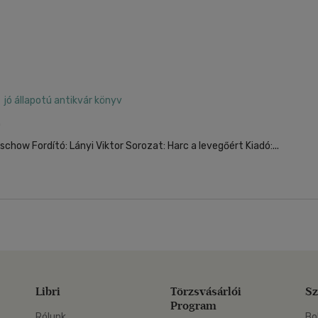
jó állapotú antikvár könyv
0
schow Fordító: Lányi Viktor Sorozat: Harc a levegőért Kiadó:...
Libri
Törzsvásárlói
Sz
Program
Rólunk
Bo