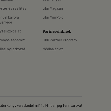
zetés és szállítás
Libri Magazin
ándékkártya
Libri Mini Polc
yenlege
Partnereinknek
yfélszolgálat
könyv-segédlet
Libri Partner Program
állási nyilatkozat
Médiaajánlat
Libri Könyvkereskedelmi Kft. Minden jog fenntartva!