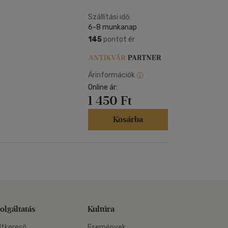
Szállítási idő:
6-8 munkanap
145
pontot ér
Árinformációk
Online ár:
1 450 Ft
Kosárba
olgáltatás
Kultúra
ltkereső
Események