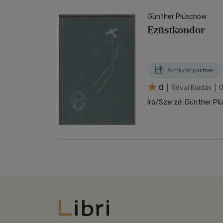
Günther Plüschow
Ezüstkondor
Antikvár partner
0
| Révai Kiadás | 
Író/Szerző: Günther Plü
Libri