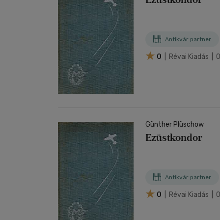
Antikvár partner
0
| Révai Kiadás | 
Günther Plüschow
Ezüstkondor
Antikvár partner
0
| Révai Kiadás | 