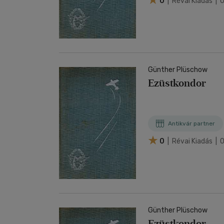
0
| Révai Kiadás | 
Günther Plüschow
Ezüstkondor
Antikvár partner
0
| Révai Kiadás | 
Günther Plüschow
Ezüstkondor