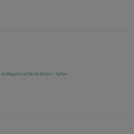
0
jó állapotú antikvár könyv - foltos
0