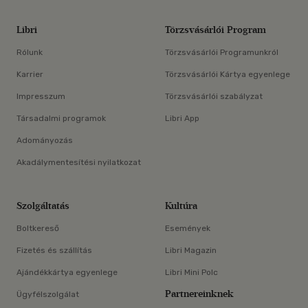
Libri
Törzsvásárlói Program
Rólunk
Törzsvásárlói Programunkról
Karrier
Törzsvásárlói Kártya egyenlege
Impresszum
Törzsvásárlói szabályzat
Társadalmi programok
Libri App
Adományozás
Akadálymentesítési nyilatkozat
Szolgáltatás
Kultúra
Boltkereső
Események
Fizetés és szállítás
Libri Magazin
Ajándékkártya egyenlege
Libri Mini Polc
Partnereinknek
Ügyfélszolgálat