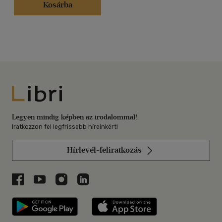
Kosárba
Libri
Legyen mindig képben az irodalommal!
Iratkozzon fel legfrissebb híreinkért!
Hírlevél-feliratkozás
Libri a Facebookon
Libri a Youtube-on
Libri az Instagramon
Libri a LinkedInen
Libri applikáció Szerezd meg: Google P
Libri applikáció 