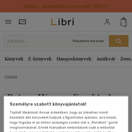
Kulacs / strandtáska most csak 1499 Ft!
Törzsvásárlói Kártya adatai
Részletes keresés
Könyvek
E-könyvek
Hangoskönyvek
Antikvár
Zene,
Főoldal
Rainer Werner Fassbinder
Személyre szabott könyvajánlatok!
Megyeri Lili
Tisztelt Vásárlónk! Annak érdekében, hogy az ízléséhez minél
közelebb álló könyveket tudjunk a figyelmébe ajánlani, arra kérjük,
Antikvár könyv (3db)
hogy fogadja el az ehhez szükséges cookie-kat a „Rendben” gomb
megnyomásával. Ennek hiányában weboldalunk csak a weboldal