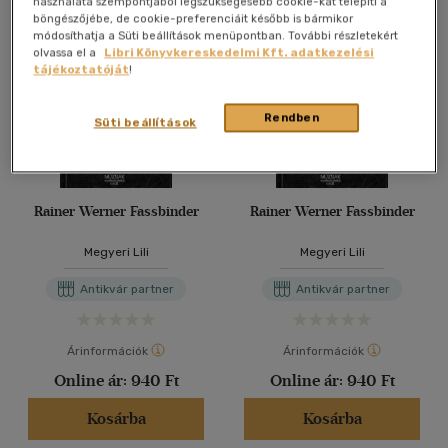
használata szempontjából legszükségesebb cookie-kat telepíti a
böngészőjébe, de cookie-preferenciáit később is bármikor
módosíthatja a Süti beállítások menüpontban. További részletekért
olvassa el a
Libri Könyvkereskedelmi Kft. adatkezelési
tájékoztatóját
!
Rendben
Süti beállítások
Rainer Werner Fassbinder
Rainer Werner Fassbinder
Megyeri Lili
Megyeri Lili
Antikvár partner
Antikvár partner
Árinformációk
Árinformációk
Online ár:
940 Ft
Online ár:
940 Ft
Kosárba
Kosárba