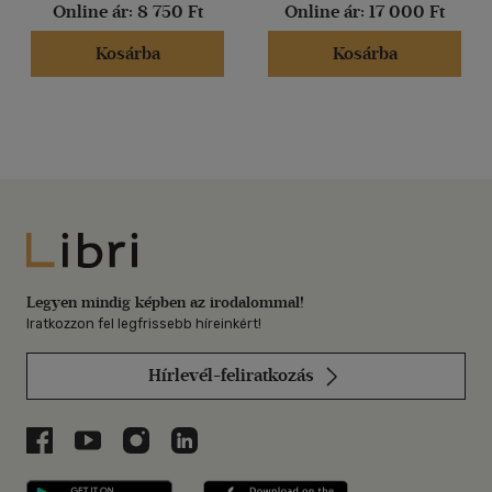
Online ár:
8 750 Ft
Online ár:
17 000 Ft
Kosárba
Kosárba
Libri
Legyen mindig képben az irodalommal!
Iratkozzon fel legfrissebb híreinkért!
Hírlevél-feliratkozás
Libri a Facebookon
Libri a Youtube-on
Libri az Instagramon
Libri a LinkedInen
Libri applikáció Szerezd meg: Google P
Libri applikáció 