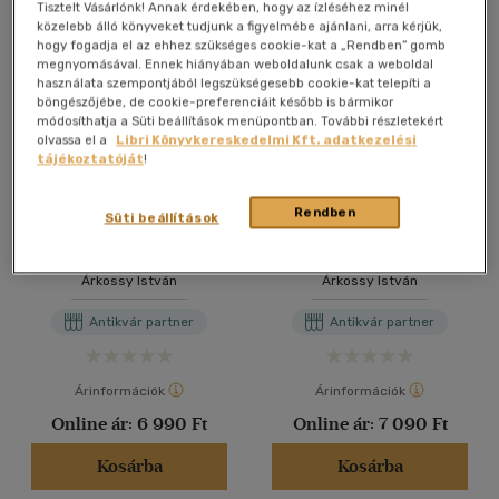
Tisztelt Vásárlónk! Annak érdekében, hogy az ízléséhez minél
közelebb álló könyveket tudjunk a figyelmébe ajánlani, arra kérjük,
hogy fogadja el az ehhez szükséges cookie-kat a „Rendben” gomb
megnyomásával. Ennek hiányában weboldalunk csak a weboldal
használata szempontjából legszükségesebb cookie-kat telepíti a
böngészőjébe, de cookie-preferenciáit később is bármikor
módosíthatja a Süti beállítások menüpontban. További részletekért
olvassa el a
Libri Könyvkereskedelmi Kft. adatkezelési
tájékoztatóját
!
Rendben
Süti beállítások
Ablak az égre
Ablak az égre
Árkossy István
Árkossy István
Antikvár partner
Antikvár partner
Árinformációk
Árinformációk
Online ár:
6 990 Ft
Online ár:
7 090 Ft
Kosárba
Kosárba