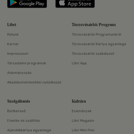
Libri
Törzsvásárlói Program
Rólunk
Törzsvásárlói Programunkról
Karrier
Törzsvásárlói Kártya egyenlege
Impresszum
Törzsvásárlói szabályzat
Társadalmi programok
Libri App
Adományozás
Akadálymentesítési nyilatkozat
Szolgáltatás
Kultúra
Boltkereső
Események
Fizetés és szállítás
Libri Magazin
Ajándékkártya egyenlege
Libri Mini Polc