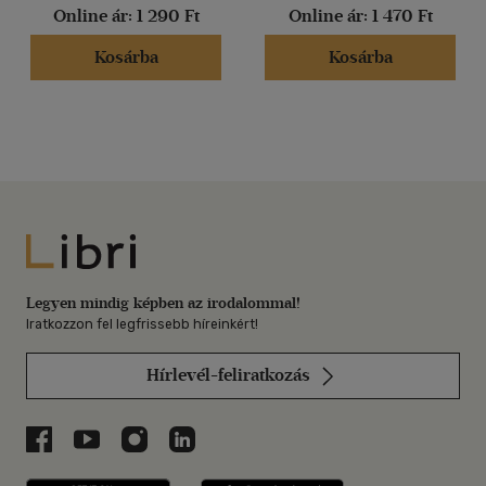
Online ár:
1 290 Ft
Online ár:
1 470 Ft
Kosárba
Kosárba
Libri
Legyen mindig képben az irodalommal!
Iratkozzon fel legfrissebb híreinkért!
Hírlevél-feliratkozás
Libri a Facebookon
Libri a Youtube-on
Libri az Instagramon
Libri a LinkedInen