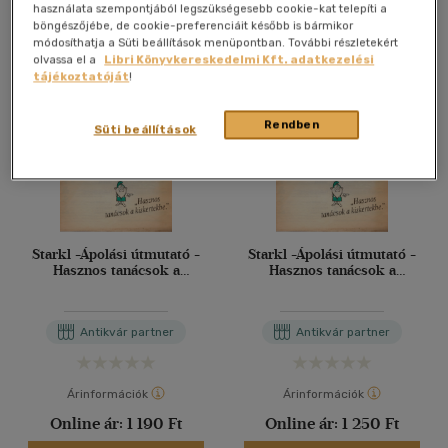
Antikvár könyv (4db)
használata szempontjából legszükségesebb cookie-kat telepíti a
böngészőjébe, de cookie-preferenciáit később is bármikor
módosíthatja a Süti beállítások menüpontban. További részletekért
olvassa el a
Libri Könyvkereskedelmi Kft. adatkezelési
tájékoztatóját
!
Rendben
Süti beállítások
Starkl -Ápolási útmutató -
Starkl -Ápolási útmutató -
Hasznos tanácsok a
Hasznos tanácsok a
kiskertekbe
kiskertekbe
Antikvár partner
Antikvár partner
Árinformációk
Árinformációk
Online ár:
1 190 Ft
Online ár:
1 250 Ft