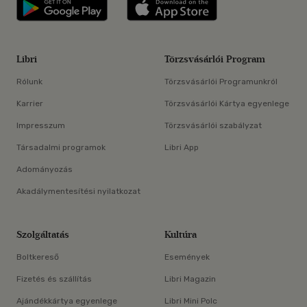
Libri applikáció Szerezd meg: Google P
Libri applikáció 
Libri
Törzsvásárlói Program
Rólunk
Törzsvásárlói Programunkról
Karrier
Törzsvásárlói Kártya egyenlege
Impresszum
Törzsvásárlói szabályzat
Társadalmi programok
Libri App
Adományozás
Akadálymentesítési nyilatkozat
Szolgáltatás
Kultúra
Boltkereső
Események
Fizetés és szállítás
Libri Magazin
Ajándékkártya egyenlege
Libri Mini Polc