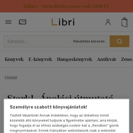
Kulacs / strandtáska most csak 1499 Ft!
Törzsvásárlói Kártya adatai
Részletes keresés
Könyvek
E-könyvek
Hangoskönyvek
Antikvár
Zene,
Főoldal
Starkl -Ápolási útmutató -
Személyre szabott könyvajánlatok!
Hasznos tanácsok a
Tisztelt Vásárlónk! Annak érdekében, hogy az ízléséhez minél
kiskertekbe
közelebb álló könyveket tudjunk a figyelmébe ajánlani, arra kérjük,
hogy fogadja el az ehhez szükséges cookie-kat a „Rendben” gomb
megnyomásával. Ennek hiányában weboldalunk csak a weboldal