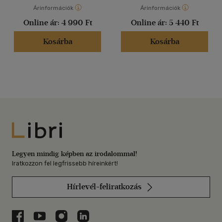
Árinformációk
Árinformációk
Online ár:
4 990 Ft
Online ár:
5 440 Ft
Kosárba
Kosárba
Libri
Legyen mindig képben az irodalommal!
Iratkozzon fel legfrissebb híreinkért!
Hírlevél-feliratkozás
Libri a Facebookon
Libri a Youtube-on
Libri az Instagramon
Libri a LinkedInen