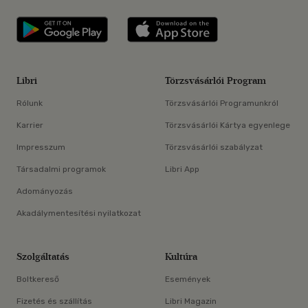
Libri applikáció Szerezd meg: Google P
Libri applikáció 
Libri
Törzsvásárlói Program
Rólunk
Törzsvásárlói Programunkról
Karrier
Törzsvásárlói Kártya egyenlege
Impresszum
Törzsvásárlói szabályzat
Társadalmi programok
Libri App
Adományozás
Akadálymentesítési nyilatkozat
Szolgáltatás
Kultúra
Boltkereső
Események
Fizetés és szállítás
Libri Magazin