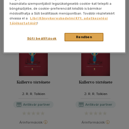
használata szempontjából legszükségesebb cookie-kat telepíti a
További formátumok
böngészőjébe, de cookie-preferenciáit később is bármikor
módosíthatja a Süti beállítások menüpontban. További részletekért
olvassa el a
Libri Könyvkereskedelmi Kft. adatkezelési
tájékoztatóját
!
Rendben
Süti beállítások
Kullervo története
Kullervo története
J. R. R. Tolkien
J. R. R. Tolkien
Antikvár partner
Antikvár partner
Árinformációk
Árinformációk