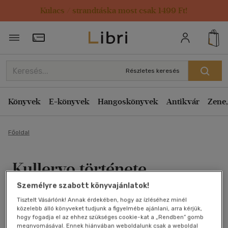
Kulacs / strandtáska most csak 1499 Ft!
Törzsvásárlói Kártya adatai
Részletes keresés
Könyvek
E-könyvek
Hangoskönyvek
Antikvár
Zene,
Főoldal
Kullervo története
Személyre szabott könyvajánlatok!
J. R. R. Tolkien
Tisztelt Vásárlónk! Annak érdekében, hogy az ízléséhez minél
közelebb álló könyveket tudjunk a figyelmébe ajánlani, arra kérjük,
Antikvár könyv (4db)
hogy fogadja el az ehhez szükséges cookie-kat a „Rendben” gomb
megnyomásával. Ennek hiányában weboldalunk csak a weboldal