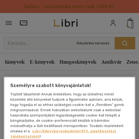
Kulacs / strandtáska most csak 1499 Ft!
Törzsvásárlói Kártya adatai
Részletes keresés
Könyvek
E-könyvek
Hangoskönyvek
Antikvár
Zene,
Főoldal
Személyre szabott könyvajánlatok!
Tisztelt Vásárlónk! Annak érdekében, hogy az ízléséhez minél
közelebb álló könyveket tudjunk a figyelmébe ajánlani, arra kérjük,
Szenyér története I.
hogy fogadja el az ehhez szükséges cookie-kat a „Rendben” gomb
megnyomásával. Ennek hiányában weboldalunk csak a weboldal
használata szempontjából legszükségesebb cookie-kat telepíti a
Antikvár könyv (2db)
böngészőjébe, de cookie-preferenciáit később is bármikor
módosíthatja a Süti beállítások menüpontban. További részletekért
olvassa el a
Libri Könyvkereskedelmi Kft. adatkezelési
tájékoztatóját
!