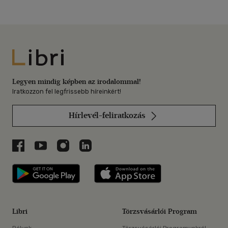
Libri
Legyen mindig képben az irodalommal!
Iratkozzon fel legfrissebb híreinkért!
Hírlevél-feliratkozás
Libri a Facebookon
Libri a Youtube-on
Libri az Instagramon
Libri a LinkedInen
Libri applikáció Szerezd meg: Google P
Libri applikáció 
Libri
Törzsvásárlói Program