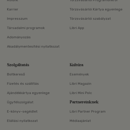
Rólunk
Törzsvásárlói Programunkról
Karrier
Törzsvásárlói Kártya egyenlege
Impresszum
Törzsvásárlói szabályzat
Társadalmi programok
Libri App
Adományozás
Akadálymentesítési nyilatkozat
Szolgáltatás
Kultúra
Boltkereső
Események
Fizetés és szállítás
Libri Magazin
Ajándékkártya egyenlege
Libri Mini Polc
Partnereinknek
Ügyfélszolgálat
E-könyv-segédlet
Libri Partner Program
Elállási nyilatkozat
Médiaajánlat