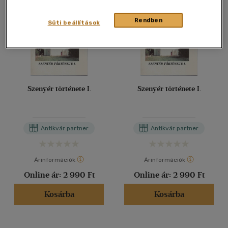
Rendben
Süti beállítások
Szenyér története I.
Szenyér története I.
Antikvár partner
Antikvár partner
Árinformációk
Árinformációk
Online ár:
2 990 Ft
Online ár:
2 990 Ft
Kosárba
Kosárba