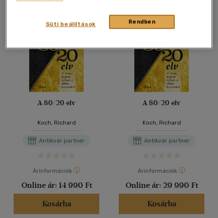
Rendben
Süti beállítások
A 80/20 elv
A 80/20 elv
Koch, Richard
Koch, Richard
Antikvár partner
Antikvár partner
Árinformációk
Árinformációk
Online ár:
14 990 Ft
Online ár:
29 990 Ft
Kosárba
Kosárba