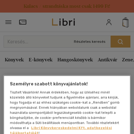
Kulacs / strandtáska most csak 1499 Ft!
Törzsvásárlói Kártya adatai
Részletes keresés
Könyvek
E-könyvek
Hangoskönyvek
Antikvár
Zene,
Főoldal
Személyre szabott könyvajánlatok!
Tisztelt Vásárlónk! Annak érdekében, hogy az ízléséhez minél
A 80/20 elv
közelebb álló könyveket tudjunk a figyelmébe ajánlani, arra kérjük,
hogy fogadja el az ehhez szükséges cookie-kat a „Rendben” gomb
megnyomásával. Ennek hiányában weboldalunk csak a weboldal
Koch, Richard
használata szempontjából legszükségesebb cookie-kat telepíti a
böngészőjébe, de cookie-preferenciáit később is bármikor
módosíthatja a Süti beállítások menüpontban. További részletekért
Antikvár könyv (2db)
olvassa el a
Libri Könyvkereskedelmi Kft. adatkezelési
tájékoztatóját
!