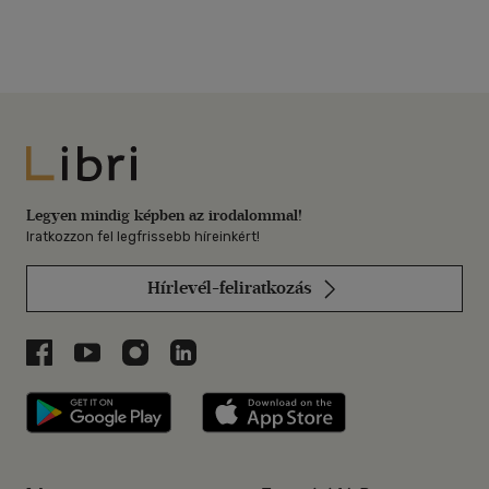
Libri
Legyen mindig képben az irodalommal!
Iratkozzon fel legfrissebb híreinkért!
Hírlevél-feliratkozás
Libri a Facebookon
Libri a Youtube-on
Libri az Instagramon
Libri a LinkedInen
Libri applikáció Szerezd meg: Google P
Libri applikáció 