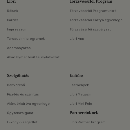
Libri
Törzsvásárlói Program
Rólunk
Törzsvásárlói Programunkról
Karrier
Törzsvásárlói Kártya egyenlege
Impresszum
Törzsvásárlói szabályzat
Társadalmi programok
Libri App
Adományozás
Akadálymentesítési nyilatkozat
Szolgáltatás
Kultúra
Boltkereső
Események
Fizetés és szállítás
Libri Magazin
Ajándékkártya egyenlege
Libri Mini Polc
Partnereinknek
Ügyfélszolgálat
E-könyv-segédlet
Libri Partner Program