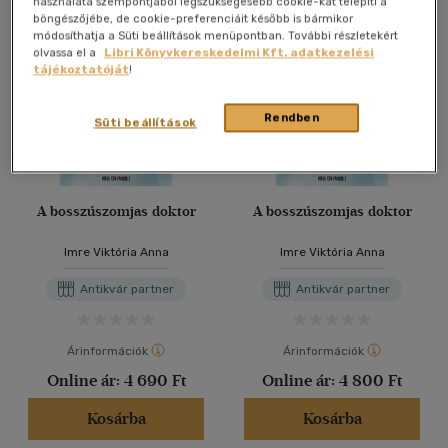
használata szempontjából legszükségesebb cookie-kat telepíti a
böngészőjébe, de cookie-preferenciáit később is bármikor
módosíthatja a Süti beállítások menüpontban. További részletekért
olvassa el a
Libri Könyvkereskedelmi Kft. adatkezelési
tájékoztatóját
!
Rendben
Süti beállítások
A bosszúszomjas doktor
A bosszúszomjas doktor
Imre Viktória Anna
Imre Viktória Anna
Antikvár partner
Antikvár partner
Árinformációk
Árinformációk
Online ár:
4 690 Ft
Online ár:
4 800 Ft
Kosárba
Kosárba