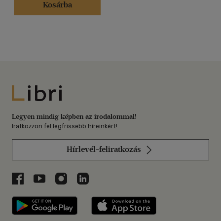
Kosárba
Libri
Legyen mindig képben az irodalommal!
Iratkozzon fel legfrissebb híreinkért!
Hírlevél-feliratkozás
Libri a Facebookon
Libri a Youtube-on
Libri az Instagramon
Libri a LinkedInen
Libri applikáció Szerezd meg: Google P
Libri applikáció 