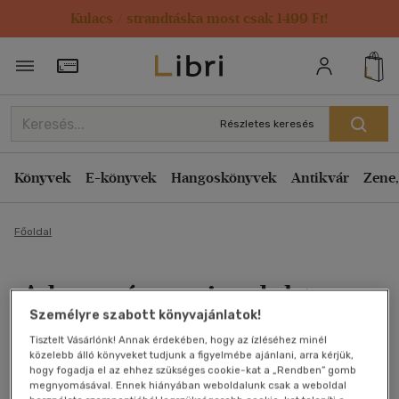
Kulacs / strandtáska most csak 1499 Ft!
Törzsvásárlói Kártya adatai
Részletes keresés
Könyvek
E-könyvek
Hangoskönyvek
Antikvár
Zene,
Főoldal
A bosszúszomjas doktor
Személyre szabott könyvajánlatok!
Imre Viktória Anna
Tisztelt Vásárlónk! Annak érdekében, hogy az ízléséhez minél
közelebb álló könyveket tudjunk a figyelmébe ajánlani, arra kérjük,
Antikvár könyv (3db)
hogy fogadja el az ehhez szükséges cookie-kat a „Rendben” gomb
megnyomásával. Ennek hiányában weboldalunk csak a weboldal