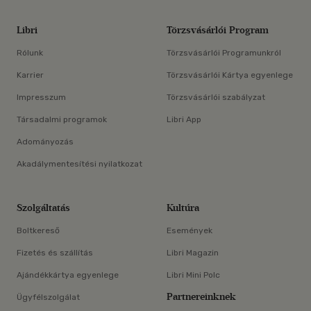
Libri
Törzsvásárlói Program
Rólunk
Törzsvásárlói Programunkról
Karrier
Törzsvásárlói Kártya egyenlege
Impresszum
Törzsvásárlói szabályzat
Társadalmi programok
Libri App
Adományozás
Akadálymentesítési nyilatkozat
Szolgáltatás
Kultúra
Boltkereső
Események
Fizetés és szállítás
Libri Magazin
Ajándékkártya egyenlege
Libri Mini Polc
Partnereinknek
Ügyfélszolgálat