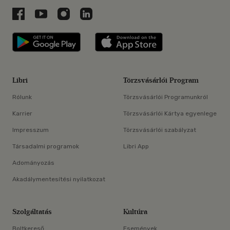
Libri a Facebookon
Libri a Youtube-on
Libri az Instagramon
Libri a LinkedInen
Libri applikáció Szerezd meg: Google P
Libri applikáció 
Libri
Törzsvásárlói Program
Rólunk
Törzsvásárlói Programunkról
Karrier
Törzsvásárlói Kártya egyenlege
Impresszum
Törzsvásárlói szabályzat
Társadalmi programok
Libri App
Adományozás
Akadálymentesítési nyilatkozat
Szolgáltatás
Kultúra
Boltkereső
Események