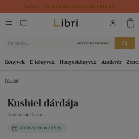
Kulacs / strandtáska most csak 1499 Ft!
Törzsvásárlói Kártya adatai
Részletes keresés
Könyvek
E-könyvek
Hangoskönyvek
Antikvár
Zene,
Főoldal
Kushiel dárdája
Jacqueline Carey
Antikvár könyv (9db)