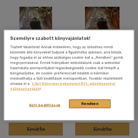
Személyre szabott könyvajánlatok!
Tisztelt Vásárlónk! Annak érdekében, hogy az ízléséhez minél
közelebb álló könyveket tudjunk a figyelmébe ajánlani, arra kérjük,
hogy fogadja el az ehhez szükséges cookie-kat a „Rendben” gomb
megnyomásával. Ennek hiányában weboldalunk csak a weboldal
Kushiel dárdája
Kushiel dárdája
használata szempontjából legszükségesebb cookie-kat telepíti a
böngészőjébe, de cookie-preferenciáit később is bármikor
Jacqueline Carey
Jacqueline Carey
módosíthatja a Süti beállítások menüpontban. További részletekért
olvassa el a
Libri Könyvkereskedelmi Kft. adatkezelési
tájékoztatóját
!
Antikvár partner
Antikvár partner
Rendben
Süti beállítások
Árinformációk
Árinformációk
Online ár:
3 550 Ft
Online ár:
3 777 Ft
Kosárba
Kosárba