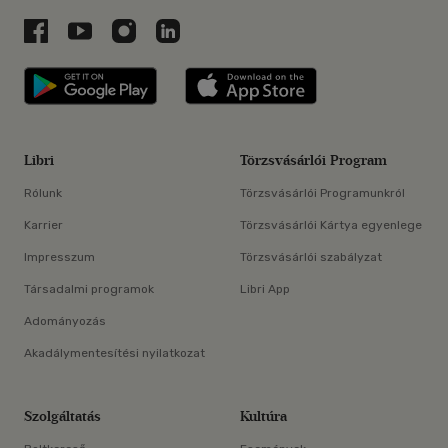
Libri a Facebookon
Libri a Youtube-on
Libri az Instagramon
Libri a LinkedInen
Libri applikáció Szerezd meg: Google P
Libri applikáció 
Libri
Törzsvásárlói Program
Rólunk
Törzsvásárlói Programunkról
Karrier
Törzsvásárlói Kártya egyenlege
Impresszum
Törzsvásárlói szabályzat
Társadalmi programok
Libri App
Adományozás
Akadálymentesítési nyilatkozat
Szolgáltatás
Kultúra