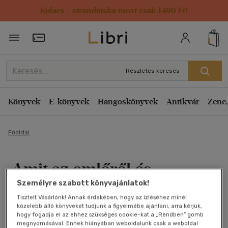
Kulacs / strandtáska most csak 1499 Ft!
Törzsvásárlói Kártya adatai
Részletes keresés
Könyvek
E-könyvek
Hangoskönyvek
Antikvár
Zene,
Főoldal
Amit az emlőről és
Személyre szabott könyvajánlatok!
betegségeiről tudni kell
Tisztelt Vásárlónk! Annak érdekében, hogy az ízléséhez minél
közelebb álló könyveket tudjunk a figyelmébe ajánlani, arra kérjük,
Köves dr-Farkas dr.-Kovács.drs
hogy fogadja el az ehhez szükséges cookie-kat a „Rendben” gomb
megnyomásával. Ennek hiányában weboldalunk csak a weboldal