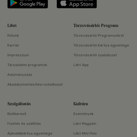
Libri applikáció Szerezd meg: Google P
Libri applikáció 
Libri
Törzsvásárlói Program
Rólunk
Törzsvásárlói Programunkról
Karrier
Törzsvásárlói Kártya egyenlege
Impresszum
Törzsvásárlói szabályzat
Társadalmi programok
Libri App
Adományozás
Akadálymentesítési nyilatkozat
Szolgáltatás
Kultúra
Boltkereső
Események
Fizetés és szállítás
Libri Magazin
Ajándékkártya egyenlege
Libri Mini Polc