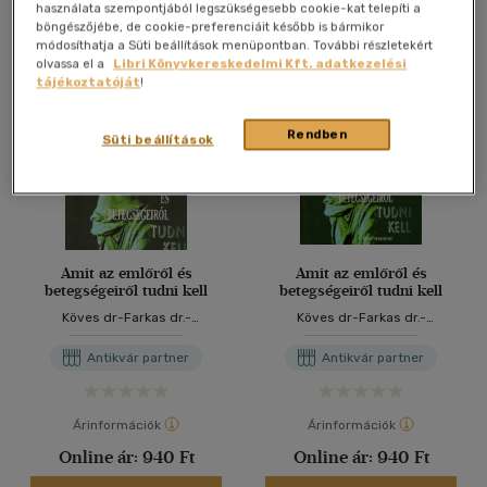
Antikvár könyv (4db)
használata szempontjából legszükségesebb cookie-kat telepíti a
böngészőjébe, de cookie-preferenciáit később is bármikor
módosíthatja a Süti beállítások menüpontban. További részletekért
olvassa el a
Libri Könyvkereskedelmi Kft. adatkezelési
tájékoztatóját
!
Rendben
Süti beállítások
Amit az emlőről és
Amit az emlőről és
betegségeiről tudni kell
betegségeiről tudni kell
Köves dr-Farkas dr.-
Köves dr-Farkas dr.-
Kovács.drs
Kovács.drs
Antikvár partner
Antikvár partner
Árinformációk
Árinformációk
Online ár:
940 Ft
Online ár:
940 Ft