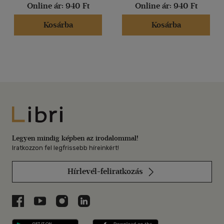
Online ár:
940 Ft
Online ár:
940 Ft
Kosárba
Kosárba
Libri
Legyen mindig képben az irodalommal!
Iratkozzon fel legfrissebb híreinkért!
Hírlevél-feliratkozás
Libri a Facebookon
Libri a Youtube-on
Libri az Instagramon
Libri a LinkedInen