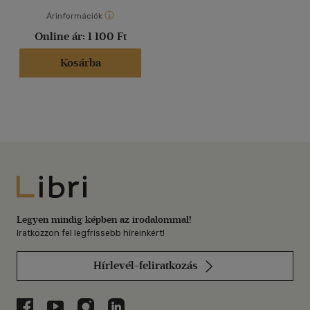
Árinformációk
Online ár:
1 100 Ft
Kosárba
Libri
Legyen mindig képben az irodalommal!
Iratkozzon fel legfrissebb híreinkért!
Hírlevél-feliratkozás
Libri a Facebookon
Libri a Youtube-on
Libri az Instagramon
Libri a LinkedInen