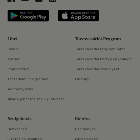
Libri applikáció Szerezd meg: Google P
Libri applikáció 
Libri
Törzsvásárlói Program
Rólunk
Törzsvásárlói Programunkról
Karrier
Törzsvásárlói Kártya egyenlege
Impresszum
Törzsvásárlói szabályzat
Társadalmi programok
Libri App
Adományozás
Akadálymentesítési nyilatkozat
Szolgáltatás
Kultúra
Boltkereső
Események
Fizetés és szállítás
Libri Magazin