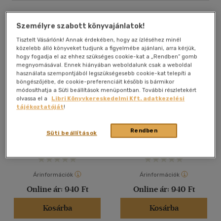
Személyre szabott könyvajánlatok!
Tisztelt Vásárlónk! Annak érdekében, hogy az ízléséhez minél
közelebb álló könyveket tudjunk a figyelmébe ajánlani, arra kérjük,
hogy fogadja el az ehhez szükséges cookie-kat a „Rendben” gomb
megnyomásával. Ennek hiányában weboldalunk csak a weboldal
használata szempontjából legszükségesebb cookie-kat telepíti a
böngészőjébe, de cookie-preferenciáit később is bármikor
módosíthatja a Süti beállítások menüpontban. További részletekért
olvassa el a
Libri Könyvkereskedelmi Kft. adatkezelési
Félszáz mondat
Félszáz mondat
tájékoztatóját
!
édesanyámnak
édesanyámnak
Rendben
Süti beállítások
Antikvár partner
Antikvár partner
Árinformációk
Árinformációk
Online ár:
940 Ft
Online ár:
940 Ft
Kosárba
Kosárba