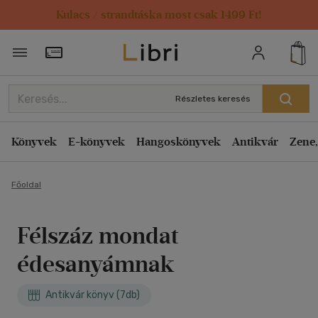
Kulacs / strandtáska most csak 1499 Ft!
Törzsvásárlói Kártya adatai
Részletes keresés
Könyvek
E-könyvek
Hangoskönyvek
Antikvár
Zene,
Főoldal
Félszáz mondat
édesanyámnak
Antikvár könyv (7db)