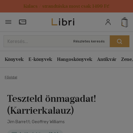
Kulacs / strandtáska most csak 1499 Ft!
Törzsvásárlói Kártya adatai
Részletes keresés
Könyvek
E-könyvek
Hangoskönyvek
Antikvár
Zene,
Főoldal
Teszteld önmagadat!
(Karrierkalauz)
Jim Barrett; Geoffrey Williams