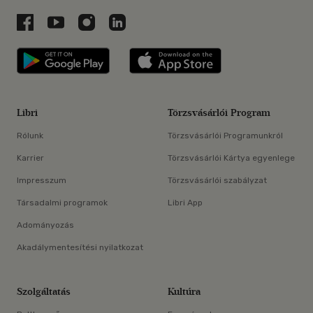
Libri a Facebookon
Libri a Youtube-on
Libri az Instagramon
Libri a LinkedInen
Libri applikáció Szerezd meg: Google P
Libri applikáció 
Libri
Törzsvásárlói Program
Rólunk
Törzsvásárlói Programunkról
Karrier
Törzsvásárlói Kártya egyenlege
Impresszum
Törzsvásárlói szabályzat
Társadalmi programok
Libri App
Adományozás
Akadálymentesítési nyilatkozat
Szolgáltatás
Kultúra