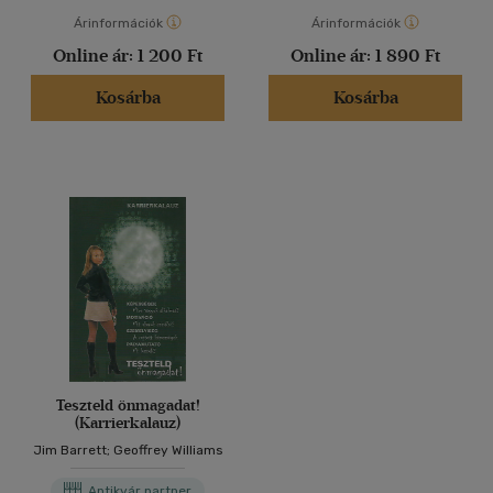
Árinformációk
Árinformációk
Online ár:
1 200 Ft
Online ár:
1 890 Ft
Kosárba
Kosárba
Teszteld önmagadat!
(Karrierkalauz)
Jim Barrett; Geoffrey Williams
Antikvár partner