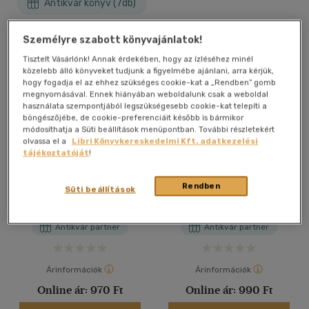
Antikvár könyv (7db)
Személyre szabott könyvajánlatok!
Tisztelt Vásárlónk! Annak érdekében, hogy az ízléséhez minél
közelebb álló könyveket tudjunk a figyelmébe ajánlani, arra kérjük,
hogy fogadja el az ehhez szükséges cookie-kat a „Rendben” gomb
megnyomásával. Ennek hiányában weboldalunk csak a weboldal
használata szempontjából legszükségesebb cookie-kat telepíti a
böngészőjébe, de cookie-preferenciáit később is bármikor
módosíthatja a Süti beállítások menüpontban. További részletekért
olvassa el a
Libri Könyvkereskedelmi Kft. adatkezelési
tájékoztatóját
!
Teszteld önmagadat!
Teszteld önmagadat!
(Karrierkalauz)
(Karrierkalauz)
Rendben
Süti beállítások
Jim Barrett; Geoffrey Williams
Jim Barrett; Geoffrey Williams
Antikvár partner
Antikvár partner
Árinformációk
Árinformációk
Online ár:
970 Ft
Online ár:
990 Ft