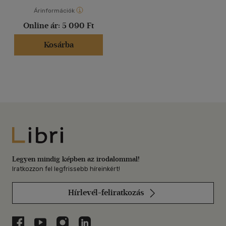
Árinformációk
Online ár:
5 090 Ft
Kosárba
Libri
Legyen mindig képben az irodalommal!
Iratkozzon fel legfrissebb híreinkért!
Hírlevél-feliratkozás
Libri a Facebookon
Libri a Youtube-on
Libri az Instagramon
Libri a LinkedInen