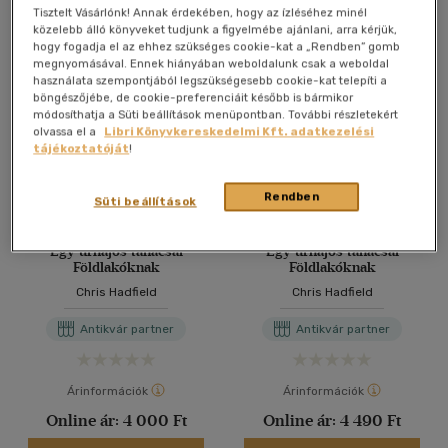
Antikvár könyv (5db)
Tisztelt Vásárlónk! Annak érdekében, hogy az ízléséhez minél
közelebb álló könyveket tudjunk a figyelmébe ajánlani, arra kérjük,
hogy fogadja el az ehhez szükséges cookie-kat a „Rendben” gomb
megnyomásával. Ennek hiányában weboldalunk csak a weboldal
használata szempontjából legszükségesebb cookie-kat telepíti a
böngészőjébe, de cookie-preferenciáit később is bármikor
módosíthatja a Süti beállítások menüpontban. További részletekért
olvassa el a
Libri Könyvkereskedelmi Kft. adatkezelési
tájékoztatóját
!
Rendben
Süti beállítások
Egy űrhajós tanácsai
Egy űrhajós tanácsai
Földlakóknak
Földlakóknak
Chris Hadfield
Chris Hadfield
Antikvár partner
Antikvár partner
Árinformációk
Árinformációk
Online ár:
4 000 Ft
Online ár:
4 490 Ft