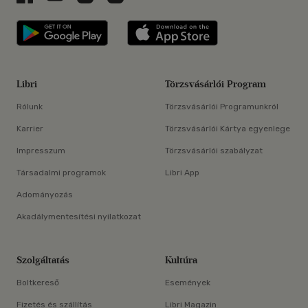
Libri applikáció Szerezd meg: Google P
Libri applikáció 
Libri
Törzsvásárlói Program
Rólunk
Törzsvásárlói Programunkról
Karrier
Törzsvásárlói Kártya egyenlege
Impresszum
Törzsvásárlói szabályzat
Társadalmi programok
Libri App
Adományozás
Akadálymentesítési nyilatkozat
Szolgáltatás
Kultúra
Boltkereső
Események
Fizetés és szállítás
Libri Magazin