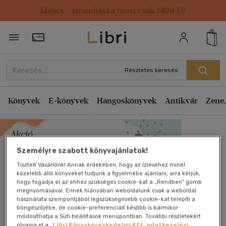
Kulacs / strandtáska most csak 1499 Ft!
Törzsvásárlói Kártya adatai
Részletes keresés
Könyvek
E-könyvek
Hangoskönyvek
Antikvár
Zene,
Személyre szabott könyvajánlatok!
Tisztelt Vásárlónk! Annak érdekében, hogy az ízléséhez minél
közelebb álló könyveket tudjunk a figyelmébe ajánlani, arra kérjük,
hogy fogadja el az ehhez szükséges cookie-kat a „Rendben” gomb
megnyomásával. Ennek hiányában weboldalunk csak a weboldal
használata szempontjából legszükségesebb cookie-kat telepíti a
böngészőjébe, de cookie-preferenciáit később is bármikor
módosíthatja a Süti beállítások menüpontban. További részletekért
olvassa el a
Libri Könyvkereskedelmi Kft. adatkezelési