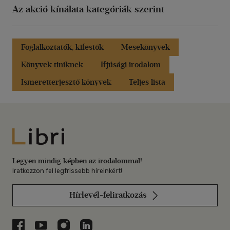
Az akció kínálata kategóriák szerint
Foglalkoztatók, kifestők
Mesekönyvek
Könyvek tiniknek
Ifjúsági irodalom
Ismeretterjesztő könyvek
Teljes lista
Libri
Legyen mindig képben az irodalommal!
Iratkozzon fel legfrissebb híreinkért!
Hírlevél-feliratkozás
Libri a Facebookon
Libri a Youtube-on
Libri az Instagramon
Libri a LinkedInen