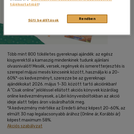
tájékoztatóját
!
Rendben
Süti beállítások
Több mint 800 tökéletes gyereknapi ajándék: az egész
kisgyerektől a kamaszig mindenkinek tudunk ajánlani
olvasnivalót! Mesék, versek, regények és ismeretterjesztés is
szerepel májusi mesés kincseink között, használja ki a 20-
60%*-os kedvezményt, szerezze be az gyereknapi
ajándékokat 2026. május 1-30. között tartó akciónkban!
A "Csak online" jelöléssel ellátott akciós könyvek kizárólag
online kedvezményesek, a Libri könyvesboltokban az akció
ideje alatt teljes áron vásárolhatók meg.
*A kedvezmény mértéke az Eredeti árhoz képest 20-60%, az
elmúlt 30 nap legalacsonyabb árához (Online ár, Korábbi ár)
képest maximum 58%.
Akciós szabályzat