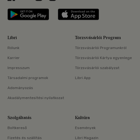
Libri applikáció Szerezd meg: Google P
Libri applikáció 
Libri
Törzsvásárlói Program
Rólunk
Törzsvásárlói Programunkról
Karrier
Törzsvásárlói Kártya egyenlege
Impresszum
Törzsvásárlói szabályzat
Társadalmi programok
Libri App
Adományozás
Akadálymentesítési nyilatkozat
Szolgáltatás
Kultúra
Boltkereső
Események
Fizetés és szállítás
Libri Magazin