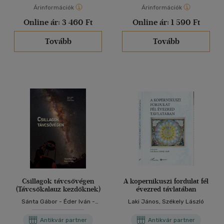
Árinformációk
Árinformációk
Online ár:
3 460 Ft
Online ár:
1 590 Ft
Tovább
Tovább
Csillagok távcsővégen
A kopernikuszi fordulat fél
(Távcsőkalauz kezdőknek)
évezred távlatában
Sánta Gábor - Éder Iván -
Laki János, Székely László
Szabó Sándor
Antikvár partner
Antikvár partner