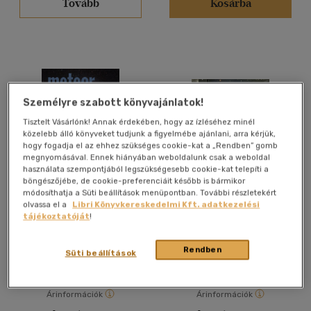
Tovább
Kosárba
(17)
(4)
(1)
(947)
Személyre szabott könyvajánlatok!
Tisztelt Vásárlónk! Annak érdekében, hogy az ízléséhez minél
Alkalmaz
közelebb álló könyveket tudjunk a figyelmébe ajánlani, arra kérjük,
hogy fogadja el az ehhez szükséges cookie-kat a „Rendben” gomb
megnyomásával. Ennek hiányában weboldalunk csak a weboldal
használata szempontjából legszükségesebb cookie-kat telepíti a
böngészőjébe, de cookie-preferenciáit később is bármikor
módosíthatja a Süti beállítások menüpontban. További részletekért
Meteor Csillagászati
Meteor Csillagászati
olvassa el a
Libri Könyvkereskedelmi Kft. adatkezelési
Évkönyv 2018
évkönyv 2016, 2017, 2018
tájékoztatóját
!
(3 kötet)
Rendben
Antikvár partner
Antikvár partner
Süti beállítások
Árinformációk
Árinformációk