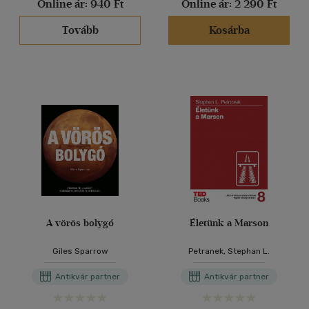
Online ár:
940 Ft
Online ár:
2 290 Ft
Tovább
Kosárba
A vörös bolygó
Életünk a Marson
Giles Sparrow
Petranek, Stephan L.
Antikvár partner
Antikvár partner