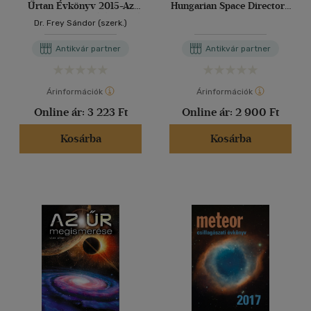
Űrtan Évkönyv 2015-Az
Hungarian Space Directory
Asztronautikai Tájékoztató
2016
Dr. Frey Sándor (szerk.)
67. száma
Antikvár partner
Antikvár partner
Árinformációk
Árinformációk
Online ár:
3 223 Ft
Online ár:
2 900 Ft
Kosárba
Kosárba