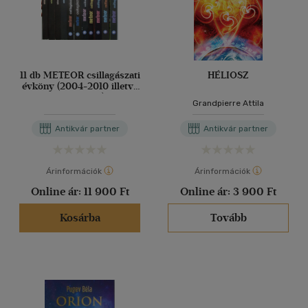
11 db METEOR csillagászati
HÉLIOSZ
évköny (2004-2010 illetve
2013-2016)
Grandpierre Attila
Antikvár partner
Antikvár partner
Árinformációk
Árinformációk
Online ár:
11 900 Ft
Online ár:
3 900 Ft
Kosárba
Tovább