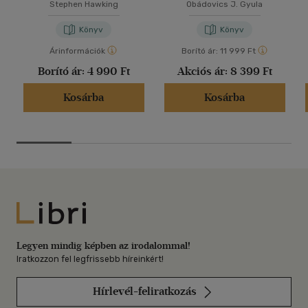
Stephen Hawking
Obádovics J. Gyula
Könyv
Könyv
Árinformációk
Borító ár:
11 999 Ft
Borító ár:
4 990 Ft
Akciós ár:
8 399 Ft
Kosárba
Kosárba
Libri
Legyen mindig képben az irodalommal!
Iratkozzon fel legfrissebb híreinkért!
Hírlevél-feliratkozás