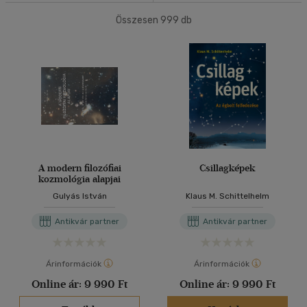
(2)
mind
(2)
Összesen
999
db
40 db / oldal
Ifjúsági
(6)
10 - 14 év
(2)
Alkalmaz
mind
(4)
Gyermek és ifjúsági
(1)
Felnőtt
(179)
Nyelv szerint
A modern filozófiai
Csillagképek
kozmológia alapjai
Magyar
(185)
Gulyás István
Klaus M. Schittelhelm
Angol
(12)
Antikvár partner
Antikvár partner
Német
(1)
Árinformációk
Árinformációk
Vélemény szerint
Online ár:
9 990 Ft
Online ár:
9 990 Ft
(30)