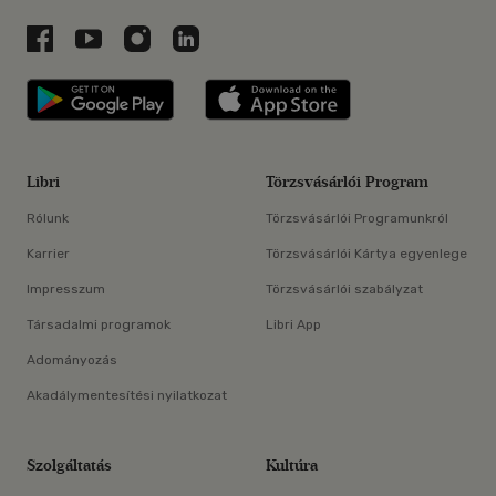
Libri a Facebookon
Libri a Youtube-on
Libri az Instagramon
Libri a LinkedInen
Libri applikáció Szerezd meg: Google P
Libri applikáció 
Libri
Törzsvásárlói Program
Rólunk
Törzsvásárlói Programunkról
Karrier
Törzsvásárlói Kártya egyenlege
Impresszum
Törzsvásárlói szabályzat
Társadalmi programok
Libri App
Adományozás
Akadálymentesítési nyilatkozat
Szolgáltatás
Kultúra