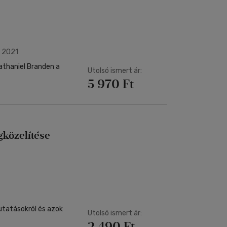
| 2021
athaniel Branden a
Utolsó ismert ár:
5 970 Ft
gközelítése
utatásokról és azok
Utolsó ismert ár:
2 490 Ft