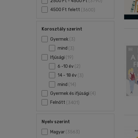
2500 Ft - 4500 Ft
(3790)
4500 Ft felett
(3600)
Korosztály szerint
Gyermek
(3)
mind
(3)
Ifjúsági
(19)
6 -10 év
(2)
14 - 18 év
(3)
mind
(14)
Gyermek és ifjúsági
(4)
Felnőtt
(3401)
Nyelv szerint
Magyar
(3563)