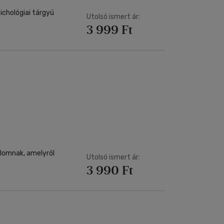
ichológiai tárgyú
Utolsó ismert ár:
3 999 Ft
alomnak, amelyről
Utolsó ismert ár:
3 990 Ft