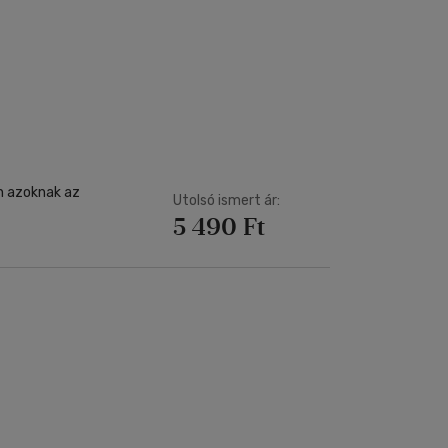
n azoknak az
Utolsó ismert ár:
5 490 Ft