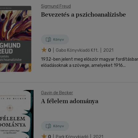
Sigmund Freud
Bevezetés a pszichoanalízisbe
Könyv
0
| Gabo Könyvkiadó Kft. | 2021
1932-ben jelent meg először magyar fordításba
előadásoknak a szövege, amelyeket 1916...
Gavin de Becker
A félelem adománya
Könyv
0
| Park Könyvkiadó | 2021