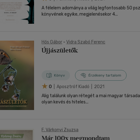
A félelem adománya a világ legfontosabb 50 psz
könyvének egyike, megjelenésekor 4...
Hős Gábor
-
Vidra Szabó Ferenc
Újjászületők
Könyv
Érzékeny tartalom
0
| Aposztróf Kiadó | 2021
Alig találunk olyan rétegét a mai magyar társad
olyan kevés és hiteles...
F. Várkonyi Zsuzsa
Már 100x megmondtam