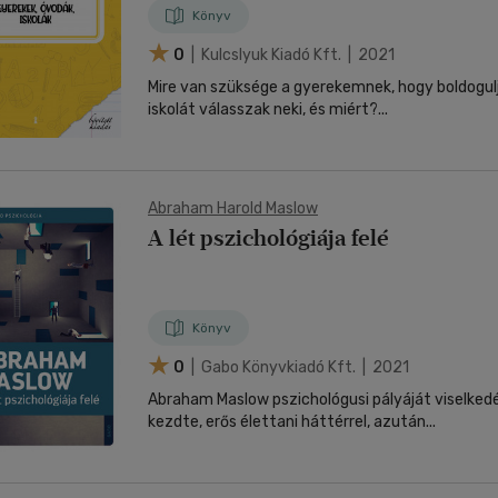
Könyv
0
| Kulcslyuk Kiadó Kft. | 2021
Mire van szüksége a gyerekemnek, hogy boldogul
iskolát válasszak neki, és miért?...
Abraham Harold Maslow
A lét pszichológiája felé
Könyv
0
| Gabo Könyvkiadó Kft. | 2021
Abraham Maslow pszichológusi pályáját viselke
kezdte, erős élettani háttérrel, azután...