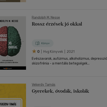
Randolph M. Nesse
Rossz érzések jó okkal
Könyv
0
| Hvg Könyvek | 2021
Evészavarok, autizmus, alkoholizmus, depresszió
skizofrénia - a mentális betegségek...
Vekerdy Tamás
Gyerekek, óvodák, iskolák