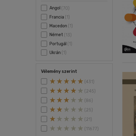
Angol
(70)
Francia
(1)
Macedon
(1)
Német
(13)
Portugál
(1)
Ukrán
(1)
Vélemény szerint
(431)
(245)
(86)
(25)
(21)
(11677)