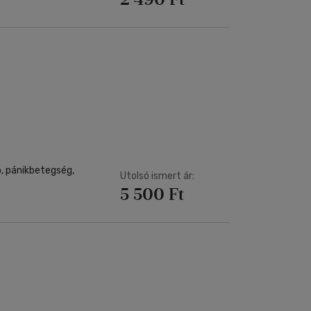
, pánikbetegség,
Utolsó ismert ár:
5 500 Ft