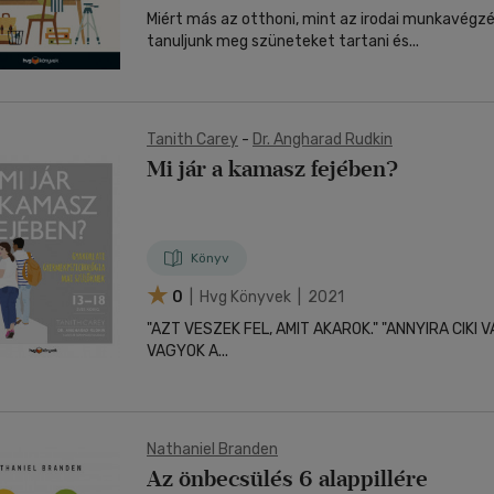
Miért más az otthoni, mint az irodai munkavégzés? Ho
tanuljunk meg szüneteket tartani és...
Tanith Carey
-
Dr. Angharad Rudkin
Mi jár a kamasz fejében?
Könyv
0
| Hvg Könyvek | 2021
"AZT VESZEK FEL, AMIT AKAROK." "ANNYIRA CIKI V
VAGYOK A...
Nathaniel Branden
Az önbecsülés 6 alappillére