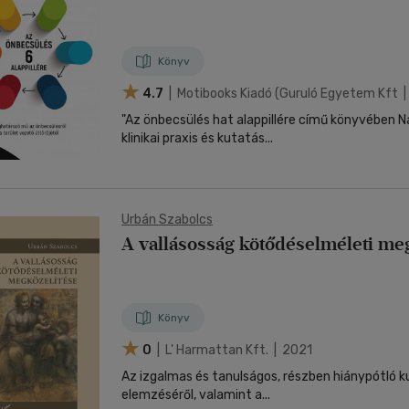
Könyv
4.7
| Motibooks Kiadó (guruló Egyetem Kft 
"Az önbecsülés hat alappillére című könyvében N
klinikai praxis és kutatás...
Urbán Szabolcs
A vallásosság kötődéselméleti me
Könyv
0
| L' Harmattan Kft. | 2021
Az izgalmas és tanulságos, részben hiánypótló k
elemzéséről, valamint a...