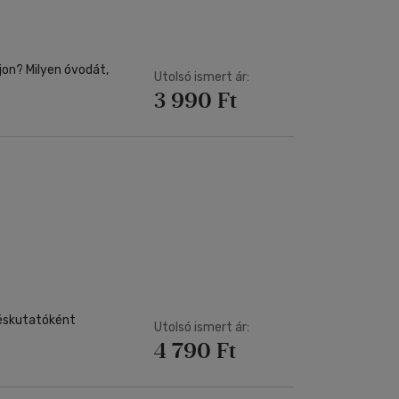
jon? Milyen óvodát,
Utolsó ismert ár:
3 990 Ft
déskutatóként
Utolsó ismert ár:
4 790 Ft