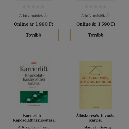
Árinformációk
Árinformációk
Online ár:
1 990 Ft
Online ár:
1 590 Ft
Tovább
Tovább
Karrierlift -
Álláskeresés, hivatás,
Kapcsolathasznosítási
karrier
kalauz
Al Ries, Jack Trout
Ifj, Marosán György