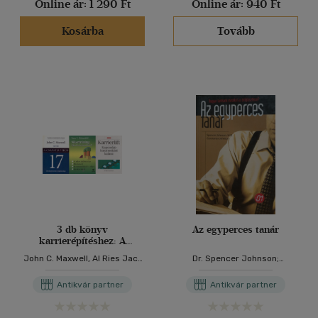
Online ár:
1 290 Ft
Online ár:
940 Ft
Kosárba
Tovább
3 db könyv
Az egyperces tanár
karrierépítéshez: A
csapatjátékos 17
John C. Maxwell, Al Ries Jack
Dr. Spencer Johnson;
nélkülözhetetlen
Trout, Vera F. Birkenbihl
Johnson, Constance
tulajdonsága + Karrierlift -
Antikvár partner
Antikvár partner
Kapcsolathasznosítási
kalauz + Sikertréning -
Éljünk lehetőségeinkkel!