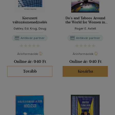
Korszerű
Do's and Taboos Around
változásmenedzselés
the World for Women in
Business
Oakley, Ed; Krug, Doug
Roger E. Axtell
Antikvár partner
Antikvár partner
Árinformációk
Árinformációk
Online ár:
940 Ft
Online ár:
940 Ft
Tovább
Kosárba