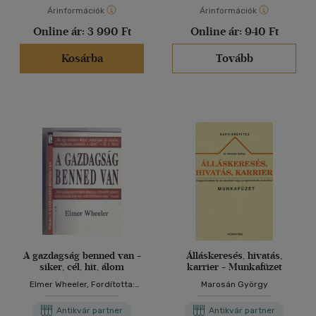
Árinformációk
Árinformációk
Online ár:
3 990 Ft
Online ár:
940 Ft
Kosárba
Tovább
A gazdagság benned van -
Álláskeresés, hivatás,
siker, cél, hit, álom
karrier - Munkafüzet
Elmer Wheeler, Fordította:
Marosán György
Doubravszky Sándor
Antikvár partner
Antikvár partner