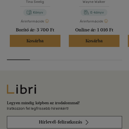
Tina Seelig
Wayne Walker
Könyv
E-könyv
Árinformációk
Árinformációk
Borító ár:
3 700 Ft
Online ár:
1 016 Ft
Kosárba
Kosárba
Libri
Legyen mindig képben az irodalommal!
Iratkozzon fel legfrissebb híreinkért!
Hírlevél-feliratkozás