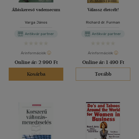
Álláskereső vademecum
Válassz életcélt!
Varga János
Richard dr. Furman
Antikvár partner
Antikvár partner
Árinformációk
Árinformációk
Online ár:
2 990 Ft
Online ár:
1 490 Ft
Kosárba
Tovább