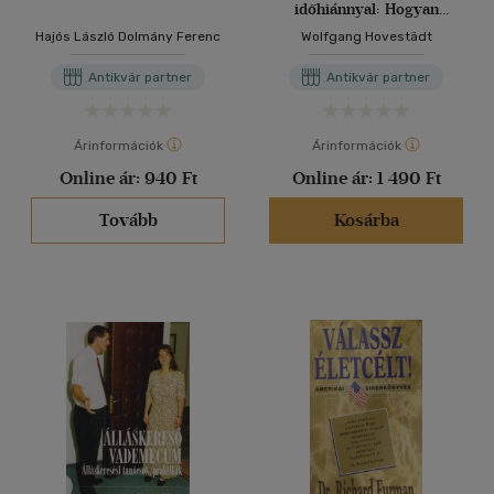
időhiánnyal: Hogyan
könnyíthetjük meg a
Hajós László Dolmány Ferenc
Wolfgang Hovestädt
munkánkat
Antikvár partner
Antikvár partner
Árinformációk
Árinformációk
Online ár:
940 Ft
Online ár:
1 490 Ft
Tovább
Kosárba