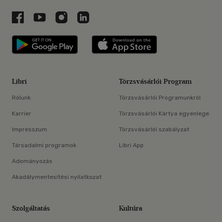
Libri a Facebookon
Libri a Youtube-on
Libri az Instagramon
Libri a LinkedInen
Libri applikáció Szerezd meg: Google P
Libri applikáció 
Libri
Törzsvásárlói Program
Rólunk
Törzsvásárlói Programunkról
Karrier
Törzsvásárlói Kártya egyenlege
Impresszum
Törzsvásárlói szabályzat
Társadalmi programok
Libri App
Adományozás
Akadálymentesítési nyilatkozat
Szolgáltatás
Kultúra