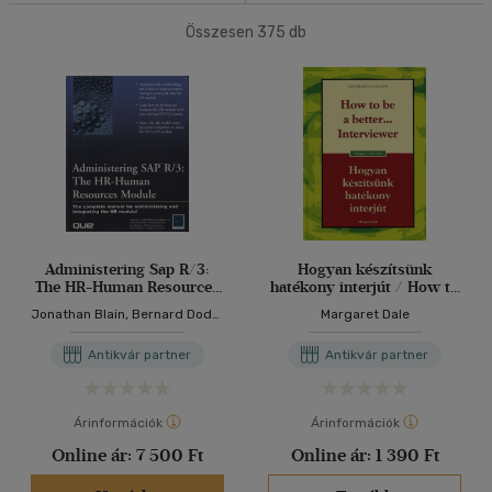
(1)
mind
(1)
Összesen
375
db
40 db / oldal
Felnőtt
(71)
Alkalmaz
Nyelv szerint
Magyar
(71)
Angol
(2)
Administering Sap R/3:
Hogyan készítsünk
The HR-Human Resources
hatékony interjút / How to
Vélemény szerint
Module
be a better...Interviewer
Jonathan Blain, Bernard Dodd,
Margaret Dale
(8)
Max Nyiri
Antikvár partner
Antikvár partner
(3)
(1)
Árinformációk
Árinformációk
(1)
Online ár:
7 500 Ft
Online ár:
1 390 Ft
(362)