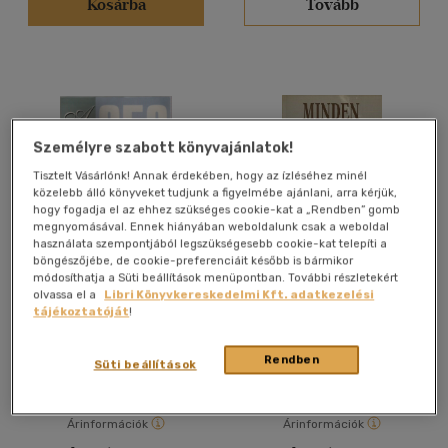
Kosárba
Tovább
Alkalmaz
Személyre szabott könyvajánlatok!
Tisztelt Vásárlónk! Annak érdekében, hogy az ízléséhez minél
közelebb álló könyveket tudjunk a figyelmébe ajánlani, arra kérjük,
hogy fogadja el az ehhez szükséges cookie-kat a „Rendben” gomb
megnyomásával. Ennek hiányában weboldalunk csak a weboldal
használata szempontjából legszükségesebb cookie-kat telepíti a
böngészőjébe, de cookie-preferenciáit később is bármikor
módosíthatja a Süti beállítások menüpontban. További részletekért
A 250 leggyakoribb
Minden lehetséges
olvassa el a
Libri Könyvkereskedelmi Kft. adatkezelési
állásinterjúkérdés
tájékoztatóját
!
Cynthia Kersey
Rendben
Antikvár partner
Antikvár partner
Süti beállítások
Árinformációk
Árinformációk