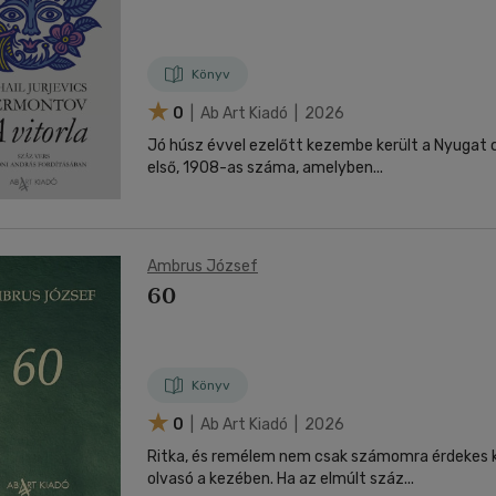
Könyv
0
| Ab Art Kiadó | 2026
Jó húsz évvel ezelőtt kezembe került a Nyugat c
első, 1908-as száma, amelyben...
Ambrus József
60
Könyv
0
| Ab Art Kiadó | 2026
Ritka, és remélem nem csak számomra érdekes 
olvasó a kezében. Ha az elmúlt száz...