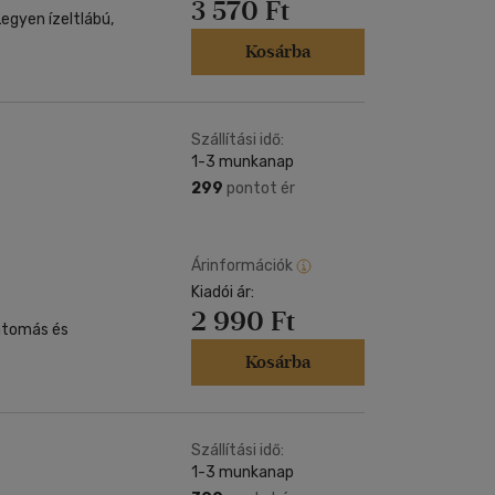
3 570 Ft
Legyen ízeltlábú,
Kosárba
Szállítási idő:
1-3 munkanap
299
pontot ér
Árinformációk
Kiadói ár:
2 990 Ft
látomás és
Kosárba
Szállítási idő:
1-3 munkanap