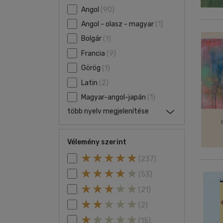
Angol
(90)
Angol - olasz - magyar
(1)
Bolgár
(1)
Francia
(9)
Görög
(1)
Latin
(2)
Magyar-angol-japán
(1)
több nyelv megjelenítése
Vélemény szerint
(237)
(53)
(21)
(2)
(15)