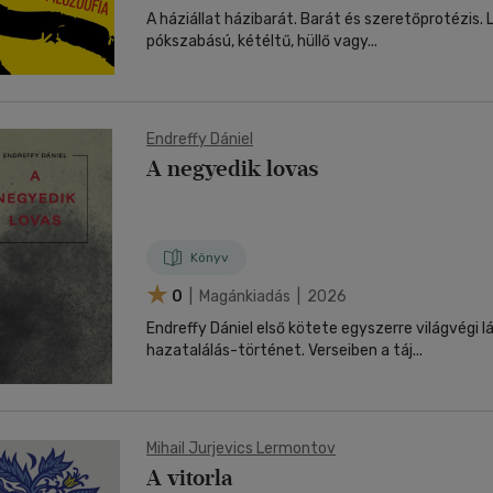
A háziállat házibarát. Barát és szeretőprotézis. 
pókszabású, kétéltű, hüllő vagy...
Endreffy Dániel
A negyedik lovas
Könyv
0
| Magánkiadás | 2026
Endreffy Dániel első kötete egyszerre világvégi 
hazatalálás-történet. Verseiben a táj...
Mihail Jurjevics Lermontov
A vitorla