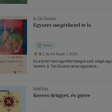
A. Túri Zsuzsa
Egyszer megérkezel te is
Könyv
0
| Ab Art Kiadó | 2026
Ez a kötet nem egyetlen hangon szól, mégis egy
teremt. A. Túri Zsuzsa versei egyszerre...
Hajál Rza
Keress ürügyet, és gyere