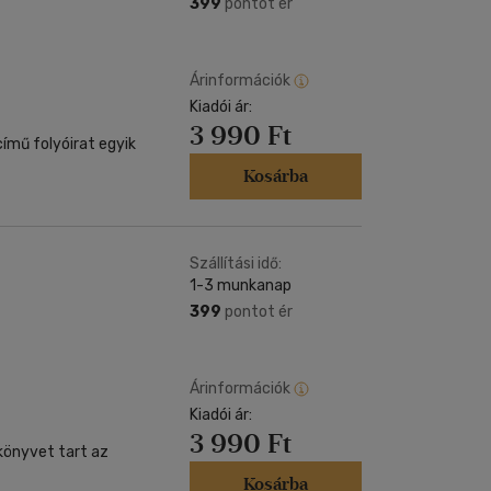
399
pontot ér
Árinformációk
Kiadói ár:
3 990 Ft
ímű folyóirat egyik
Kosárba
Szállítási idő:
1-3 munkanap
399
pontot ér
Árinformációk
Kiadói ár:
3 990 Ft
könyvet tart az
Kosárba