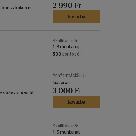
2 990 Ft
, korszakokon és
Kosárba
Szállítási idő:
1-3 munkanap
300
pontot ér
Árinformációk
Kiadói ár:
3 000 Ft
 változik, a saját
Kosárba
Szállítási idő:
1-3 munkanap