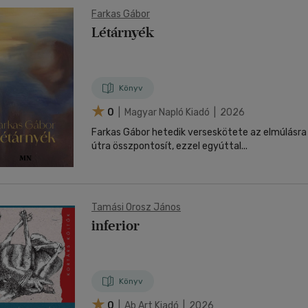
Farkas Gábor
Létárnyék
Könyv
0
| Magyar Napló Kiadó | 2026
Farkas Gábor hetedik verseskötete az elmúlásra
útra összpontosít, ezzel egyúttal...
Tamási Orosz János
inferior
Könyv
0
| Ab Art Kiadó | 2026