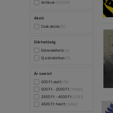
Antikvár
(23254)
Akció
Csak akciós
(6)
Elérhetőség
Előrendelhető
(9)
Új a kínálatban
(5)
Ár szerint
500 Ft alatt
(14)
500 Ft - 2500 Ft
(17840)
2500 Ft - 4500 Ft
(6381)
4500 Ft felett
(3480)