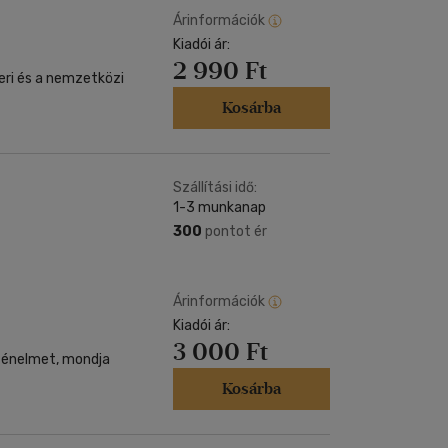
Árinformációk
Kiadói ár:
2 990 Ft
zeri és a nemzetközi
Kosárba
Szállítási idő:
1-3 munkanap
300
pontot ér
Árinformációk
Kiadói ár:
3 000 Ft
rténelmet, mondja
Kosárba