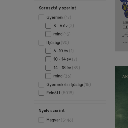
Korosztály szerint
Gyermek
(17)
3 - 6 év
(2)
mind
(15)
Ifjúsági
(90)
6 -10 év
(1)
10 - 14 év
(7)
14 - 18 év
(39)
mind
(36)
Gyermek és ifjúsági
(15)
Felnőtt
(5018)
Nyelv szerint
Magyar
(5146)