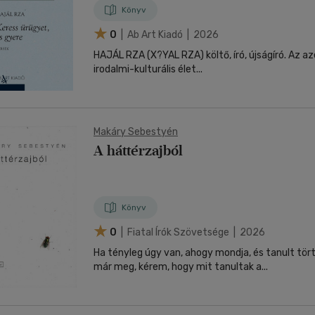
Könyv
0
| Ab Art Kiadó | 2026
HAJÁL RZA (X?YAL RZA) költő, író, újságíró. Az a
irodalmi-kulturális élet...
Makáry Sebestyén
A háttérzajból
Könyv
0
| Fiatal Írók Szövetsége | 2026
Ha tényleg úgy van, ahogy mondja, és tanult tö
már meg, kérem, hogy mit tanultak a...