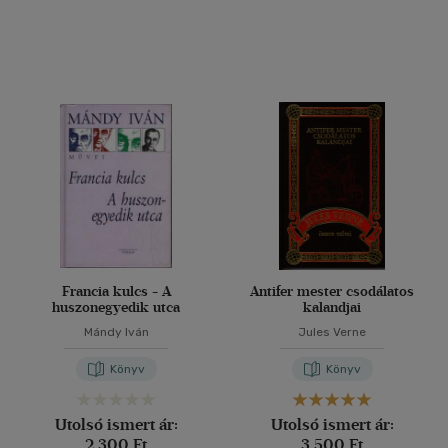
(444)
(141)
(41)
(9)
(15)
(1922)
Alkalmaz
Francia kulcs - A
Antifer mester csodálatos
huszonegyedik utca
kalandjai
Mándy Iván
Jules Verne
Könyv
Könyv
Utolsó ismert ár:
Utolsó ismert ár:
2 300 Ft
3 500 Ft