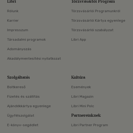
Libri
Törzsvásárlói Program
Rólunk
Törzsvásárlói Programunkról
Karrier
Törzsvásárlói Kártya egyenlege
Impresszum
Törzsvásárlói szabályzat
Társadalmi programok
Libri App
Adományozás
Akadálymentesítési nyilatkozat
Szolgáltatás
Kultúra
Boltkereső
Események
Fizetés és szállítás
Libri Magazin
Ajándékkártya egyenlege
Libri Mini Polc
Partnereinknek
Ügyfélszolgálat
E-könyv-segédlet
Libri Partner Program