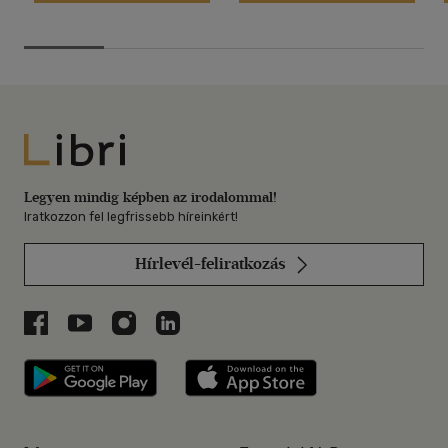
Libri
Legyen mindig képben az irodalommal!
Iratkozzon fel legfrissebb híreinkért!
Hírlevél-feliratkozás
Libri a Facebookon
Libri a Youtube-on
Libri az Instagramon
Libri a LinkedInen
Libri applikáció Szerezd meg: Google P
Libri applikáció 