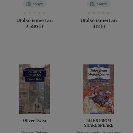
Könyv
Könyv
Utolsó ismert ár:
Utolsó ismert ár:
2 586 Ft
812 Ft
Oliver Twist
TALES FROM
SHAKESPEARE
Charles Dickens
Charles Lamb
-
Mary Lamb