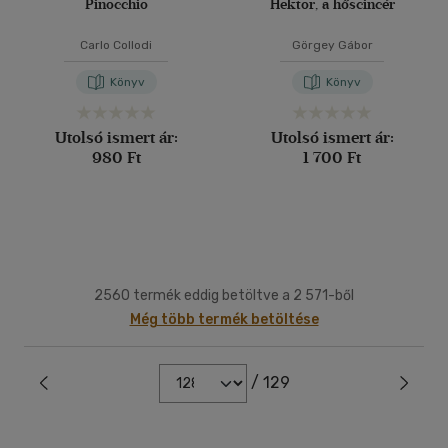
Pinocchio
Hektor, a hőscincér
Carlo Collodi
Görgey Gábor
Könyv
Könyv
Utolsó ismert ár:
Utolsó ismert ár:
980 Ft
1 700 Ft
2560 termék eddig betöltve a 2 571-ből
Még több termék betöltése
/ 129