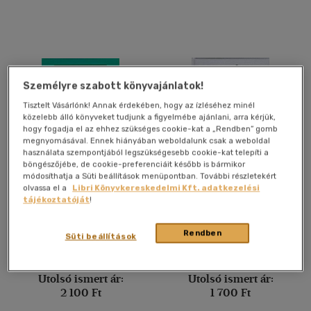
mind
(374)
Gyermek és ifjúsági
(75)
Felnőtt
(999)
Személyre szabott könyvajánlatok!
Nyelv szerint
Tisztelt Vásárlónk! Annak érdekében, hogy az ízléséhez minél
Magyar
(2449)
közelebb álló könyveket tudjunk a figyelmébe ajánlani, arra kérjük,
hogy fogadja el az ehhez szükséges cookie-kat a „Rendben” gomb
megnyomásával. Ennek hiányában weboldalunk csak a weboldal
Angol
(92)
használata szempontjából legszükségesebb cookie-kat telepíti a
Francia
(3)
böngészőjébe, de cookie-preferenciáit később is bármikor
módosíthatja a Süti beállítások menüpontban. További részletekért
Német
(16)
Emberke meg a kislány
Az állatok konferenciája
olvassa el a
Libri Könyvkereskedelmi Kft. adatkezelési
tájékoztatóját
!
Olasz
(4)
Erich Kästner
Erich Kästner
Orosz
(2)
Rendben
Süti beállítások
Könyv
Könyv
Spanyol
(3)
Utolsó ismert ár:
Utolsó ismert ár:
Vélemény szerint
2 100 Ft
1 700 Ft