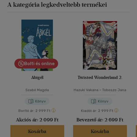
A kategória legkedveltebb termékei
Bolti és online
Abigél
Twisted Wonderland 2.
Szabó Magda
Hazuki Vakana
-
Toboszo Jana
Könyv
Könyv
Borító ár:
2 999 Ft
Kiadói ár:
2 999 Ft
Akciós ár:
2 099 Ft
Bevezető ár:
2 699 Ft
Kosárba
Kosárba