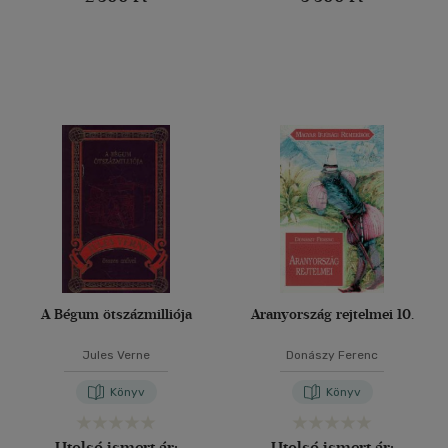
A Bégum ötszázmilliója
Aranyország rejtelmei 10.
Jules Verne
Donászy Ferenc
Könyv
Könyv
Utolsó ismert ár:
Utolsó ismert ár: