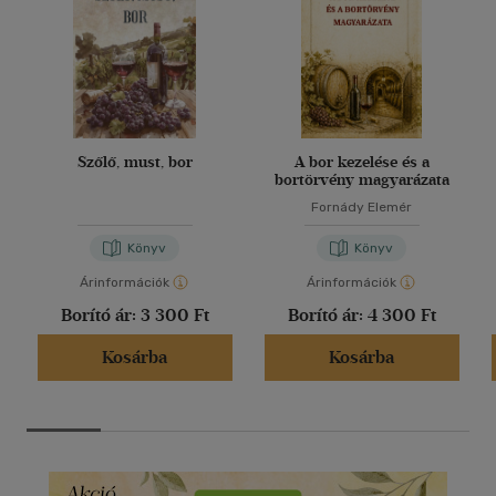
Szőlő, must, bor
A bor kezelése és a
bortörvény magyarázata
Fornády Elemér
Könyv
Könyv
Árinformációk
Árinformációk
Borító ár:
3 300 Ft
Borító ár:
4 300 Ft
Kosárba
Kosárba