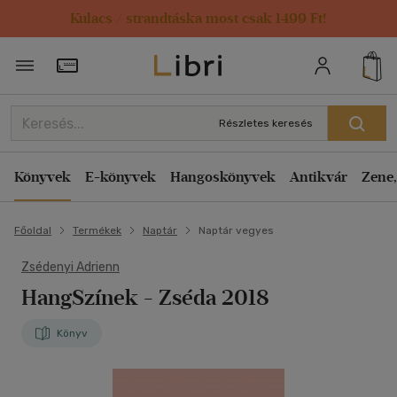
Kulacs / strandtáska most csak 1499 Ft!
Törzsvásárlói Kártya adatai
Részletes keresés
Könyvek
E-könyvek
Hangoskönyvek
Antikvár
Zene,
Főoldal
Termékek
Naptár
Naptár vegyes
Zsédenyi Adrienn
HangSzínek - Zséda 2018
Könyv