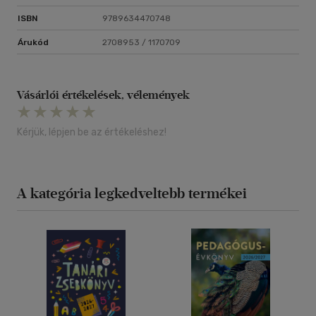
ISBN
9789634470748
Árukód
2708953 / 1170709
Vásárlói értékelések, vélemények
Kérjük, lépjen be az értékeléshez!
A kategória legkedveltebb termékei