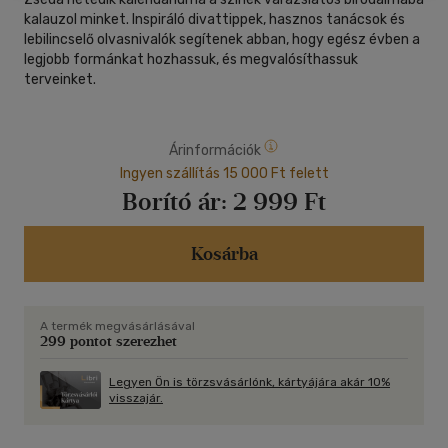
kalauzol minket. Inspiráló divattippek, hasznos tanácsok és
lebilincselő olvasnivalók segítenek abban, hogy egész évben a
legjobb formánkat hozhassuk, és megvalósíthassuk
terveinket.
Árinformációk
Ingyen szállítás 15 000 Ft felett
Borító ár:
2 999 Ft
Kosárba
A termék megvásárlásával
299 pontot szerezhet
Legyen Ön is törzsvásárlónk, kártyájára akár 10%
visszajár.