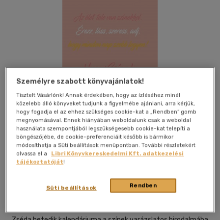
Személyre szabott könyvajánlatok!
Tisztelt Vásárlónk! Annak érdekében, hogy az ízléséhez minél
közelebb álló könyveket tudjunk a figyelmébe ajánlani, arra kérjük,
hogy fogadja el az ehhez szükséges cookie-kat a „Rendben” gomb
megnyomásával. Ennek hiányában weboldalunk csak a weboldal
használata szempontjából legszükségesebb cookie-kat telepíti a
böngészőjébe, de cookie-preferenciáit később is bármikor
módosíthatja a Süti beállítások menüpontban. További részletekért
Kívánságlistához adom
Megosztom
olvassa el a
Libri Könyvkereskedelmi Kft. adatkezelési
tájékoztatóját
!
Rendben
Alexandra Könyvesház Kft.
|
2017
|
magyar nyelvű
Süti beállítások
|
cérnafűzött, keménytáblás
|
208 oldal
Zséda hetedik kalendáriuma a színek varázslatos birodalmába