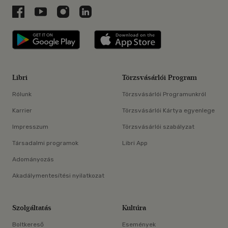
Libri a Facebookon
Libri a Youtube-on
Libri az Instagramon
Libri a LinkedInen
Libri applikáció Szerezd meg: Google P
Libri applikáció 
Libri
Törzsvásárlói Program
Rólunk
Törzsvásárlói Programunkról
Karrier
Törzsvásárlói Kártya egyenlege
Impresszum
Törzsvásárlói szabályzat
Társadalmi programok
Libri App
Adományozás
Akadálymentesítési nyilatkozat
Szolgáltatás
Kultúra
Boltkereső
Események