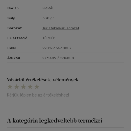
Borító
SPIRÁL
Súly
330 gr
Sorozat
Turistakalauz-sorozat
Illusztráció
TÉRKÉP
ISBN
9789633538807
Árukód
2771489 / 1216808
Vásárlói értékelések, vélemények
Kérjük, lépjen be az értékeléshez!
A kategória legkedveltebb termékei