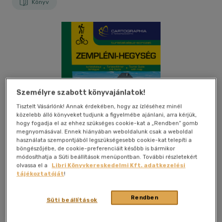
Könyv
Személyre szabott könyvajánlatok!
Tisztelt Vásárlónk! Annak érdekében, hogy az ízléséhez minél
közelebb álló könyveket tudjunk a figyelmébe ajánlani, arra kérjük,
hogy fogadja el az ehhez szükséges cookie-kat a „Rendben” gomb
megnyomásával. Ennek hiányában weboldalunk csak a weboldal
használata szempontjából legszükségesebb cookie-kat telepíti a
böngészőjébe, de cookie-preferenciáit később is bármikor
módosíthatja a Süti beállítások menüpontban. További részletekért
olvassa el a
Libri Könyvkereskedelmi Kft. adatkezelési
tájékoztatóját
!
Kívánságlistához adom
Megosztom
Rendben
Süti beállítások