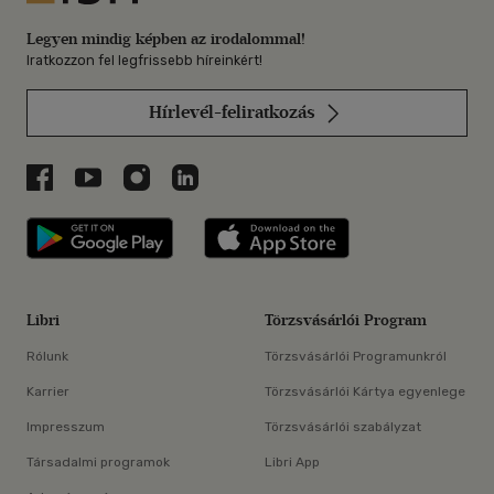
Legyen mindig képben az irodalommal!
Iratkozzon fel legfrissebb híreinkért!
Hírlevél-feliratkozás
Libri a Facebookon
Libri a Youtube-on
Libri az Instagramon
Libri a LinkedInen
Libri applikáció Szerezd meg: Google P
Libri applikáció 
Libri
Törzsvásárlói Program
Rólunk
Törzsvásárlói Programunkról
Karrier
Törzsvásárlói Kártya egyenlege
Impresszum
Törzsvásárlói szabályzat
Társadalmi programok
Libri App