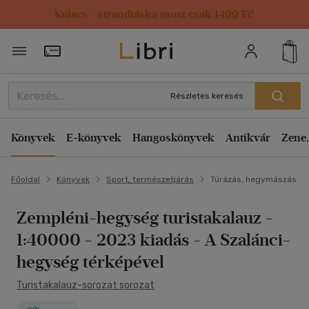
Kulacs / strandtáska most csak 1499 Ft!
Törzsvásárlói Kártya adatai
Részletes keresés
Könyvek
E-könyvek
Hangoskönyvek
Antikvár
Zene,
Főoldal
Könyvek
Sport, természetjárás
Túrázás, hegymászás
Zempléni-hegység turistakalauz -
1:40000 - 2023 kiadás
- A Szalánci-
hegység térképével
Turistakalauz-sorozat sorozat