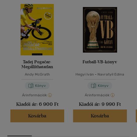
Tadej Pogačar:
Futball-VB-könyv
Megállíthatatlan
Andy McGrath
Hegyi Iván
-
Navratyil Edina
Könyv
Könyv
Árinformációk
Árinformációk
Kiadói ár:
6 900 Ft
Kiadói ár:
9 990 Ft
Kosárba
Kosárba