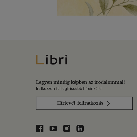
Libri
Legyen mindig képben az irodalommal!
Iratkozzon fel legfrissebb híreinkért!
Hírlevél-feliratkozás
Libri a Facebookon
Libri a Youtube-on
Libri az Instagramon
Libri a LinkedInen