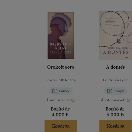
Örökölt sors
A döntés
Orvos-Tóth Noémi
Edith Eva Eger
Könyv
Könyv
Árinformációk
Árinformációk
Borító ár:
Borító ár:
4 999 Ft
5 999 Ft
Kosárba
Kosárba