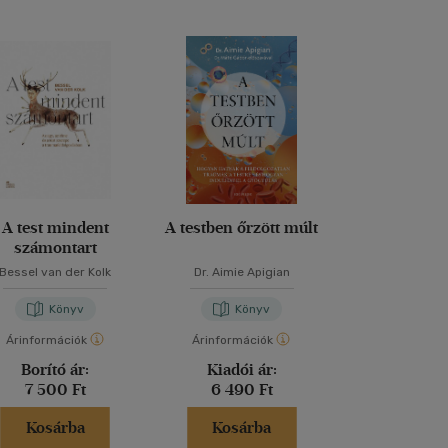
A test mindent
A testben őrzött múlt
Elmélked
számontart
Bessel van der Kolk
Dr. Aimie Apigian
Marcus Aur
Könyv
Könyv
Kön
Árinformációk
Árinformációk
Árinformáci
Borító ár:
Kiadói ár:
Borító 
7 500 Ft
6 490 Ft
2 499 
Kosárba
Kosárba
Kosár