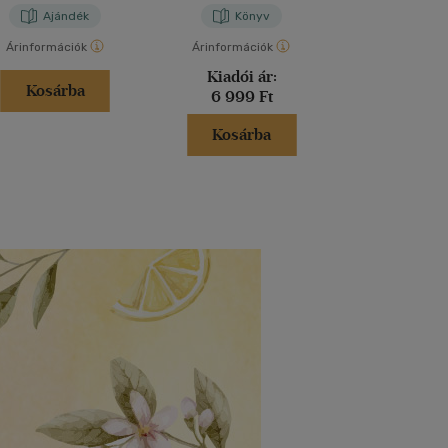
Ajándék
Könyv
Kön
Árinformációk
Árinformációk
Árinformáci
Kiadói ár:
Borító 
Kosárba
6 999 Ft
4 999 
Kosárba
Kosár