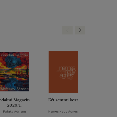
Hátra
Előre
rodalmi Magazin -
Két semmi közt
A stockholm
2026/1.
Pataky Adrienn
Nemes Nagy Ágnes
Krasznahorkai