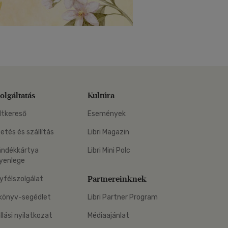
olgáltatás
Kultúra
ltkereső
Események
zetés és szállítás
Libri Magazin
ándékkártya
Libri Mini Polc
yenlege
Partnereinknek
yfélszolgálat
könyv-segédlet
Libri Partner Program
állási nyilatkozat
Médiaajánlat