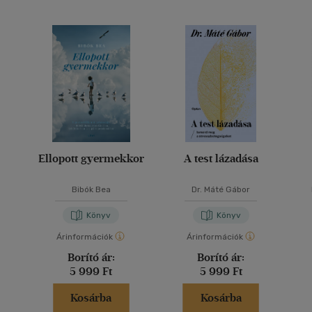
Ellopott gyermekkor
A test lázadása
Bibók Bea
Dr. Máté Gábor
Könyv
Könyv
Árinformációk
Árinformációk
Borító ár:
Borító ár:
5 999 Ft
5 999 Ft
Kosárba
Kosárba