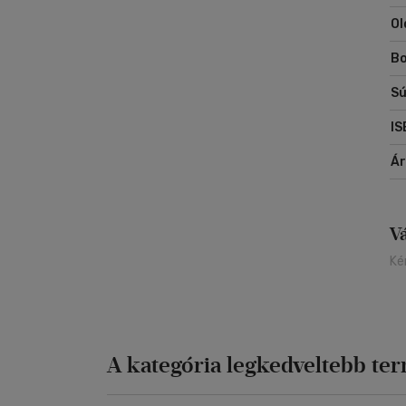
mi
Ol
fo
Bo
Sú
IS
Á
V
Ké
A kategória legkedveltebb te