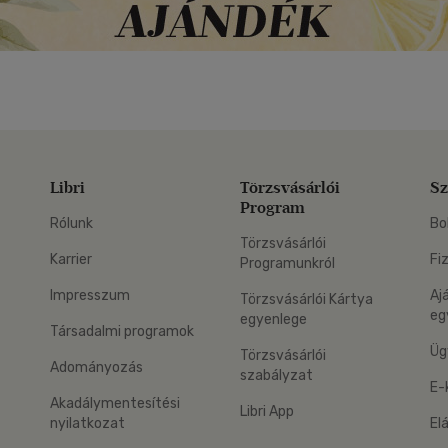
Libri
Törzsvásárlói
Sz
Program
Rólunk
Bo
Törzsvásárlói
Karrier
Fi
Programunkról
Impresszum
Aj
Törzsvásárlói Kártya
eg
egyenlege
Társadalmi programok
Üg
Törzsvásárlói
Adományozás
szabályzat
E-
Akadálymentesítési
Libri App
nyilatkozat
El