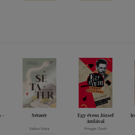
 -
Sétatér
Egy évem József
I
Attilával
Szőcs Géza
Prieger Zsolt