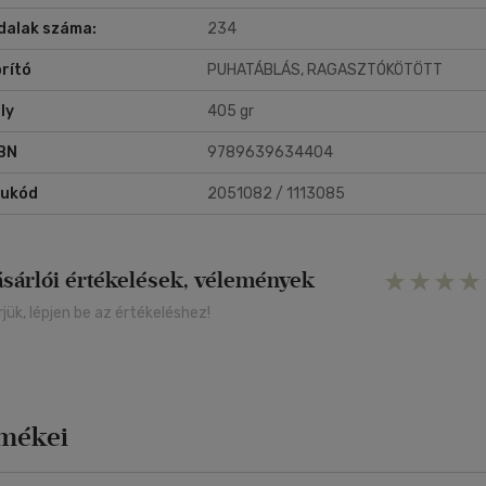
ndennapjaik során alkalmazó gyakorlati szakemberek haszonnal
dalak száma:
234
rgathatnak.
rító
PUHATÁBLÁS, RAGASZTÓKÖTÖTT
ly
405 gr
BN
9789639634404
rukód
2051082 / 1113085
ásárlói értékelések, vélemények
rjük, lépjen be az értékeléshez!
rmékei