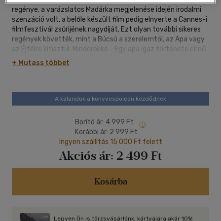
regénye, a varázslatos Madárka megjelenése idején irodalmi
szenzáció volt, a belőle készült film pedig elnyerte a Cannes-i
filmfesztivál zsűrijének nagydíját. Ezt olyan további sikeres
regények követték, mint a Búcsú a szerelemtől, az Apa vagy
az Éjfélre kitisztul. Mindörökké - Egy apa igaz története című
művében lánya és unokái tragédiáját dolgozta fel.
+ Mutass többet
A Lakóhajó a Szajnán szintén önéletrajzi mű: a szerző és
családja életének közel húsz évét öleli fel. Az amerikai író és
óvónő felesége már több mint tíz éve éltek Európában,
amikor az 1970-es évek közepén úgy döntöttek: lakóhajón
A kalandok a könyvespolcon kezdődnek
fognak élni. Feladják párizsi lakásukat, vásárolnak egy leégett
lakóhajót olcsón, és a Szajnára költöznek. A hajót azonban
Borító ár:
4 999 Ft
előbb valóban lakhatóvá kell tenni, ami a vártnál több
Korábbi ár:
2 999 Ft
akadályt gördít eléjük - és sokkal tovább tart.
Ingyen szállítás 15 000 Ft felett
Miközben Wharton a festményeiből finanszírozza az életüket,
Akciós ár:
2 499 Ft
a hajó elsüllyed, állandóan szivárog, mindig kell rajta javítani
valamit, jön egy árvíz, aztán lángvágóval ablakokat kell vágni,
lépcsőt kell építeni, pallóhidat kell javítani... - mi pedig az
Kosárba
ezermester munka és a francia életvitel legapróbb részleteit
is megismerjük, de mindezt a szerző sajátos stílusában, tele
humorral, kalanddal, sírással és nevetéssel.
A könyvet olvasva végigkísérhetjük egy nagyszerű álom
Legyen Ön is törzsvásárlónk, kártyájára akár 10%