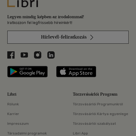
Libri
Legyen mindig képben az irodalommal!
Iratkozzon fel legfrissebb híreinkért!
Hírlevél-feliratkozás
Libri a Facebookon
Libri a Youtube-on
Libri az Instagramon
Libri a LinkedInen
Libri applikáció Szerezd meg: Google P
Libri applikáció 
Libri
Törzsvásárlói Program
Rólunk
Törzsvásárlói Programunkról
Karrier
Törzsvásárlói Kártya egyenlege
Impresszum
Törzsvásárlói szabályzat
Társadalmi programok
Libri App