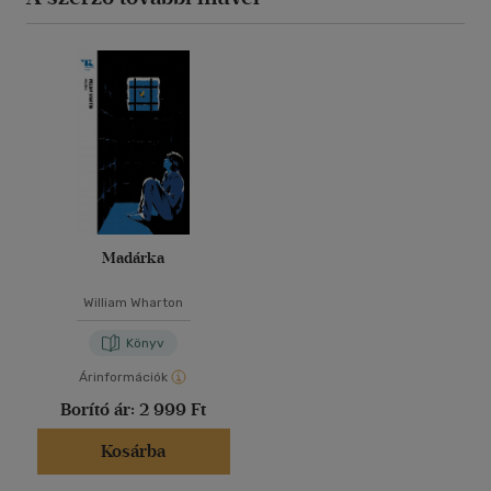
Madárka
William Wharton
Könyv
Árinformációk
Borító ár:
2 999 Ft
Kosárba