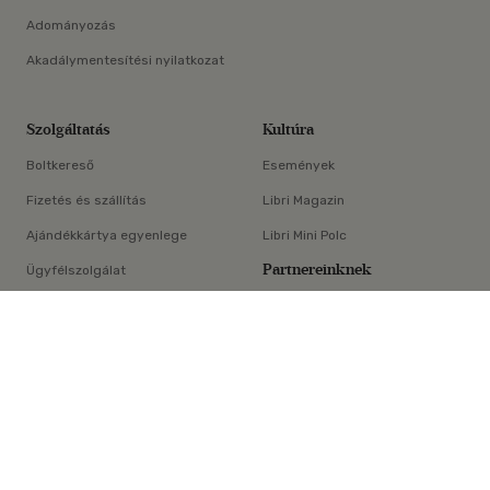
Adományozás
Akadálymentesítési nyilatkozat
Szolgáltatás
Kultúra
Boltkereső
Események
Fizetés és szállítás
Libri Magazin
Ajándékkártya egyenlege
Libri Mini Polc
Partnereinknek
Ügyfélszolgálat
×
E-könyv-segédlet
Libri Partner Program
Elállási nyilatkozat
Médiaajánlat
ÁSZF
Adatvédelem
Oldaltérkép
Süti beállítások
© Libri Könyvkereskedelmi Kft. Minden jog fenntartva!