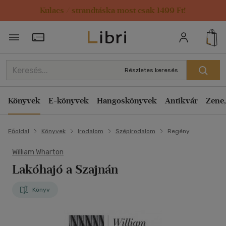
Kulacs / strandtáska most csak 1499 Ft!
Törzsvásárlói Kártya adatai
Részletes keresés
Könyvek
E-könyvek
Hangoskönyvek
Antikvár
Zene,
Főoldal
Könyvek
Irodalom
Szépirodalom
Regény
William Wharton
Lakóhajó a Szajnán
Könyv