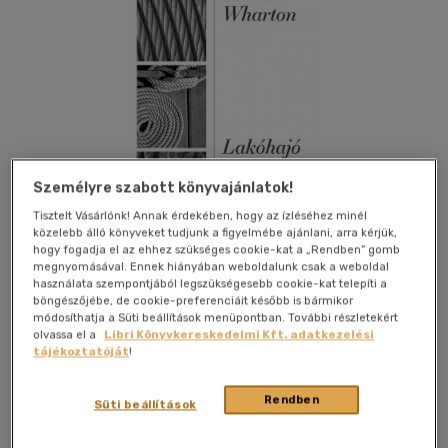
Személyre szabott könyvajánlatok!
Csak online
Tisztelt Vásárlónk! Annak érdekében, hogy az ízléséhez minél
közelebb álló könyveket tudjunk a figyelmébe ajánlani, arra kérjük,
hogy fogadja el az ehhez szükséges cookie-kat a „Rendben” gomb
megnyomásával. Ennek hiányában weboldalunk csak a weboldal
használata szempontjából legszükségesebb cookie-kat telepíti a
böngészőjébe, de cookie-preferenciáit később is bármikor
Kívánságlistához adom
Megosztom
módosíthatja a Süti beállítások menüpontban. További részletekért
olvassa el a
Libri Könyvkereskedelmi Kft. adatkezelési
tájékoztatóját
!
Jaffa Kiadó És Kereskedelmi Kft
|
2023
|
magyar nyelvű
Rendben
|
füles, kartonált
|
288 oldal
Süti beállítások
William Wharton amerikai író, pszichológus és festő első