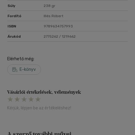
Súly
238 gr
Fordító
Illés Róbert
ISBN
9789634757993
Árukód
2775262 / 1219662
Elérhető még:
E-könyv
Vásárlói értékelések, vélemények
Kérjük, lépjen be az értékeléshez!
A szerző további művei