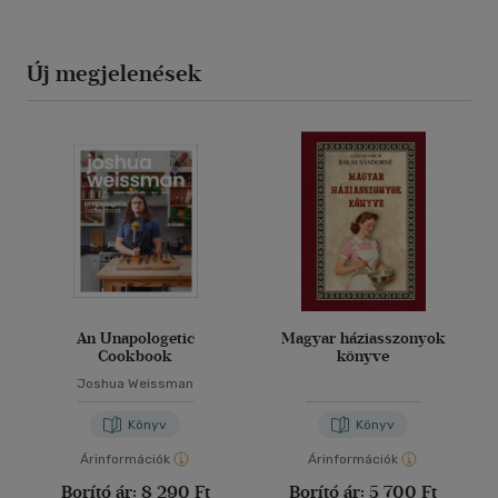
Új megjelenések
An Unapologetic
Magyar háziasszonyok
Cookbook
könyve
Joshua Weissman
Könyv
Könyv
Árinformációk
Árinformációk
Borító ár:
8 290 Ft
Borító ár:
5 700 Ft