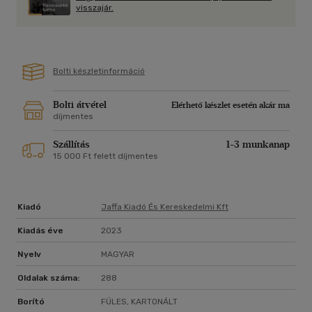
megvalósulását, és a háromgyerekes család kalandokkal teli
visszajár.
húsz évét. Tanúi vagyunk nemcsak a fárasztó fizikai
munkának, de az író gondolatainak is, látjuk a mindennapi
robotot, de az alkotó művészt is, az apró örömöket és a
megrendítő pillanatokat, és magunkba szívjuk a szövegből
Bolti készletinformáció
áradó életigenlést és szabadságot.
Bolti átvétel
Elérhető készlet esetén akár ma
díjmentes
Szállítás
1-3 munkanap
15 000 Ft felett díjmentes
Kiadó
Jaffa Kiadó És Kereskedelmi Kft
Kiadás éve
2023
Nyelv
MAGYAR
Oldalak száma:
288
Borító
FÜLES, KARTONÁLT