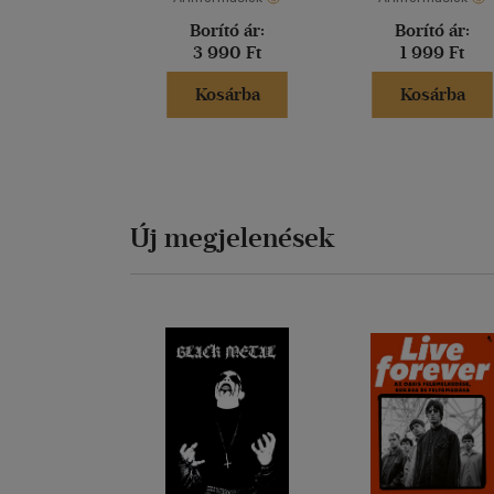
Na
re
Borító ár:
Borító ár:
ké
3 990 Ft
1 999 Ft
Ny
gy
Kosárba
Kosárba
Da
do
Un
hó
eg
Új megjelenések
Te