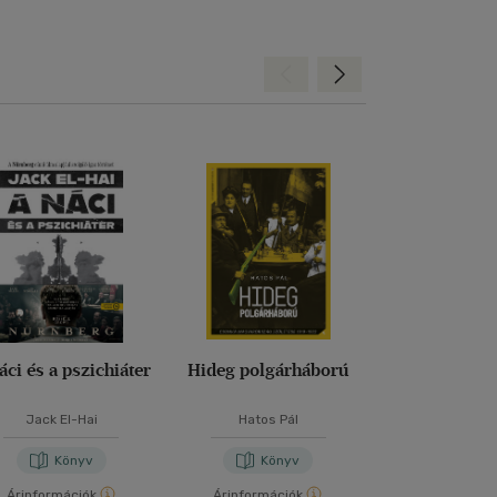
Hátra
Előre
vel
rra
áci és a pszichiáter
Hideg polgárháború
Nagy dipl
d
Jack El-Hai
Hatos Pál
Könyv
Könyv
Kön
Árinformációk
Árinformációk
Kiadói ár:
7 49