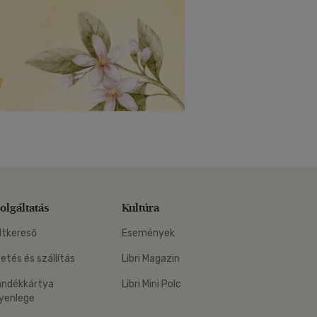
olgáltatás
Kultúra
ltkereső
Események
zetés és szállítás
Libri Magazin
ándékkártya
Libri Mini Polc
yenlege