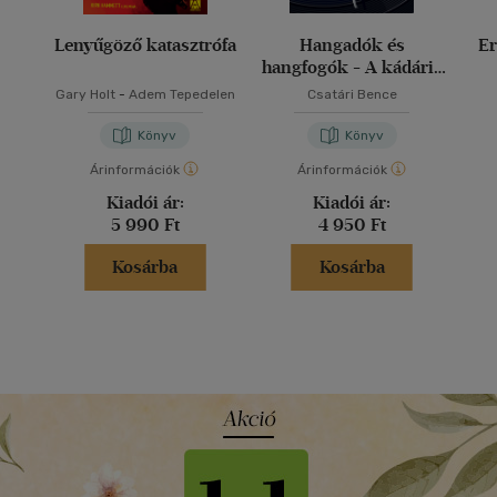
Lenyűgöző katasztrófa
Hangadók és
E
hangfogók - A kádári-
aczéli könnyűzenei
Gary Holt
-
Adem Tepedelen
Csatári Bence
politika alul- és
felülnézetből
Könyv
Könyv
Árinformációk
Árinformációk
Kiadói ár:
Kiadói ár:
5 990 Ft
4 950 Ft
Kosárba
Kosárba