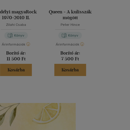
rdélyi magyaRock
Queen - A kulisszák
Erdélyi ma
1970-2010 II.
mögött
1970-2
Zilahi Csaba
Peter Hince
Zilahi Cs
Könyv
Könyv
Kön
Árinformációk
Árinformációk
Árinformáci
Borító ár:
Borító ár:
Borító 
11 500 Ft
7 500 Ft
8 500 
Kosárba
Kosárba
Kosár