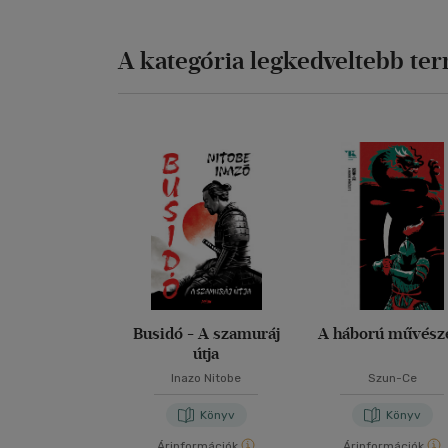
tü
me
to
A kategória legkedveltebb te
me
Mi
ös
ha
ju
il
ki
vé
ál
Da
fe
tö
Busidó - A szamuráj
A háború művész
ve
útja
ka
Inazo Nitobe
Szun-Ce
ka
mi
Könyv
Könyv
Árinformációk
Árinformációk