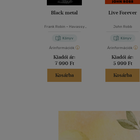
Black metal
Live Forever
Frank Robin
-
Havassy
John Robb
Gergely
-
Welczenbach Balázs
Könyv
Könyv
Árinformációk
Árinformációk
Kiadói ár:
Kiadói ár:
7 990 Ft
5 999 Ft
Kosárba
Kosárba