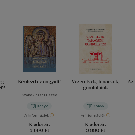
eg -
Kérdezd az angyalt!
Vezérelvek, tanácsok,
Az 
et?
gondolatok
Szabó József László
Könyv
Könyv
Árinformációk
Árinformációk
Kiadói ár:
Kiadói ár:
3 600 Ft
3 990 Ft