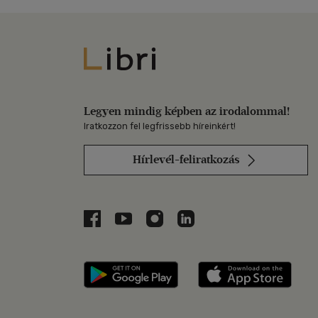
Libri
Legyen mindig képben az irodalommal!
Iratkozzon fel legfrissebb híreinkért!
Hírlevél-feliratkozás
Libri a Facebookon
Libri a Youtube-on
Libri az Instagramon
Libri a LinkedInen
Libri applikáció Szerezd m
Libri