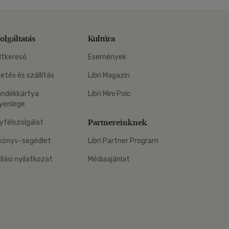
olgáltatás
Kultúra
ltkereső
Események
zetés és szállítás
Libri Magazin
ándékkártya
Libri Mini Polc
yenlege
Partnereinknek
yfélszolgálat
könyv-segédlet
Libri Partner Program
állási nyilatkozat
Médiaajánlat