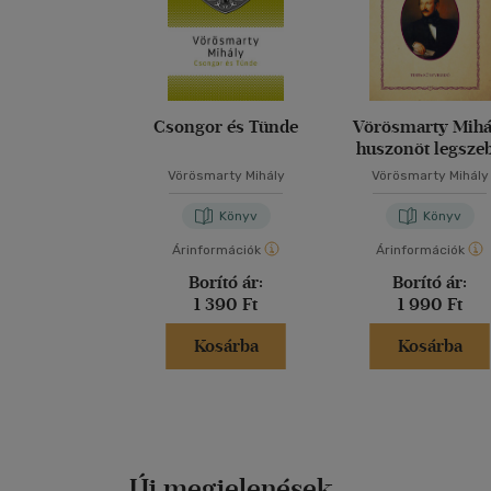
Csongor és Tünde
Vörösmarty Mihá
huszonöt legsze
verse
Vörösmarty Mihály
Vörösmarty Mihály
Könyv
Könyv
Árinformációk
Árinformációk
Borító ár:
Borító ár:
1 390 Ft
1 990 Ft
Kosárba
Kosárba
Új megjelenések