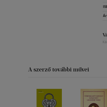
IS
Á
V
Ké
A szerző további művei