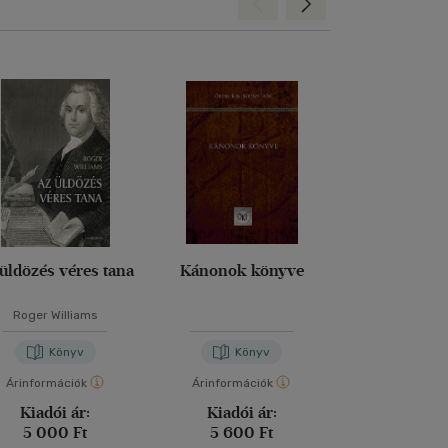
Hátra
Előre
üldözés véres tana
Kánonok könyve
Véges és ör
Roger Williams
Edith St
Könyv
Könyv
Kön
Árinformációk
Árinformációk
Árinformáci
Kiadói ár:
Kiadói ár:
Kiadói 
5 000 Ft
5 600 Ft
7 800 