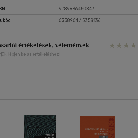
BN
9789636450847
rukód
6358964 / 5358136
ásárlói értékelések, vélemények
rjük, lépjen be az értékeléshez!