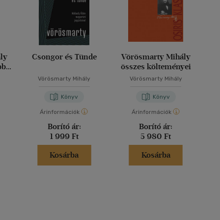
ly
Csongor és Tünde
Vörösmarty Mihály
bb
összes költeményei
Vörösmarty Mihály
Vörösmarty Mihály
Könyv
Könyv
Árinformációk
Árinformációk
Borító ár:
Borító ár:
1 999 Ft
5 980 Ft
Kosárba
Kosárba