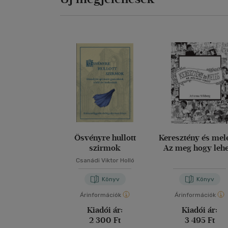
Ösvényre hullott
Keresztény és mel
szirmok
Az meg hogy leh
Csanádi Viktor Holló
Könyv
Könyv
Árinformációk
Árinformációk
Kiadói ár:
Kiadói ár:
2 300 Ft
3 495 Ft