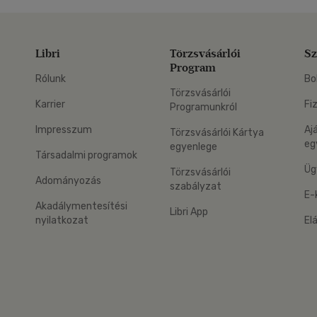
Libri
Törzsvásárlói
Sz
Program
Rólunk
Bo
Törzsvásárlói
Karrier
Fi
Programunkról
Impresszum
Aj
Törzsvásárlói Kártya
eg
egyenlege
Társadalmi programok
Üg
Törzsvásárlói
Adományozás
szabályzat
E-
Akadálymentesítési
Libri App
nyilatkozat
El
eg: Google Play
 applikáció Letölthető az App Store-ból