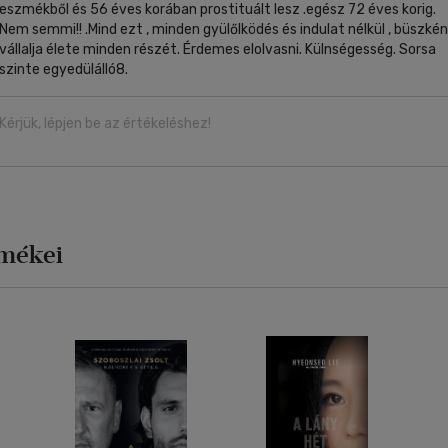
eszmékből és 56 éves korában prostituált lesz .egész 72 éves korig.
Nem semmi!! .Mind ezt , minden gyülőlködés és indulat nélkül , büszkén
vállalja élete minden részét. Érdemes elolvasni. Külnségesség. Sorsa
szinte egyedülálló8.
Kérjük, lépjen be az értékeléshez!
rmékei