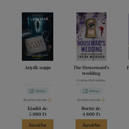
Anyák napja
The Housemaid's
F
wedding
Freida McFadden
Könyv
Könyv
Árinformációk
Árinformációk
Kiadói ár:
Borító ár:
5 999 Ft
4 890 Ft
Kosárba
Kosárba