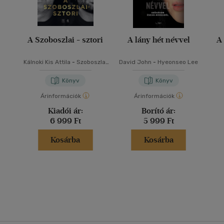
A Szoboszlai - sztori
A lány hét névvel
A
Kálnoki Kis Attila
-
Szoboszlai
David John
-
Hyeonseo Lee
Zsolt
Könyv
Könyv
Árinformációk
Árinformációk
Kiadói ár:
Borító ár:
6 999 Ft
5 999 Ft
Kosárba
Kosárba