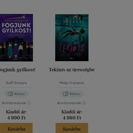
ogjunk gyilkost!
Tekints az ürességbe
Vidéki bűn
Ruff Orsolya
Philip Fracassi
Agatha Chr
Könyv
Könyv
Kön
Árinformációk
Árinformációk
Árinformáci
Kiadói ár:
Kiadói ár:
Kiadói 
4 990 Ft
4 980 Ft
5 999 
Kosárba
Kosárba
Kosár