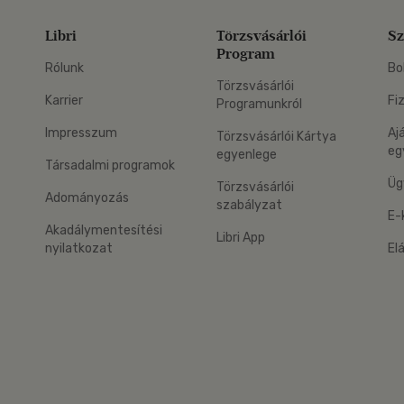
Libri
Törzsvásárlói
Sz
Program
Rólunk
Bo
Törzsvásárlói
Karrier
Fi
Programunkról
Impresszum
Aj
Törzsvásárlói Kártya
eg
egyenlege
Társadalmi programok
Üg
Törzsvásárlói
Adományozás
szabályzat
E-
Akadálymentesítési
Libri App
nyilatkozat
El
eg: Google Play
 applikáció Letölthető az App Store-ból