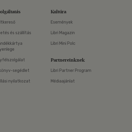
olgáltatás
Kultúra
ltkereső
Események
zetés és szállítás
Libri Magazin
ándékkártya
Libri Mini Polc
yenlege
Partnereinknek
yfélszolgálat
könyv-segédlet
Libri Partner Program
állási nyilatkozat
Médiaajánlat