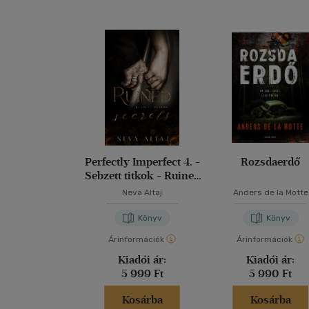
Perfectly Imperfect 4. -
Rozsdaerdő
Sebzett titkok - Ruined
secrets
Neva Altaj
Anders de la Motte
Könyv
Könyv
Árinformációk
Árinformációk
Kiadói ár:
Kiadói ár:
5 999 Ft
5 990 Ft
Kosárba
Kosárba