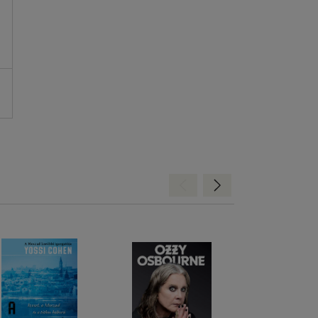
Hátra
Előre