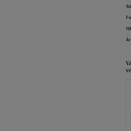
Sú
F
IS
Á
V
v