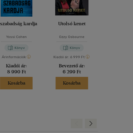
 szabadság kardja
Utolsó kenet
A baler
Yossi Cohen
Ozzy Osbourne
Edith Eva 
Könyv
Könyv
Kön
Árinformációk
Kiadói ár:
6 999 Ft
Árinformáci
Kiadói ár:
Bevezető ár:
Borító 
8 990 Ft
6 299 Ft
4 999 
Kosárba
Kosárba
Kosár
Hátra
Előre