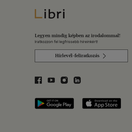
Libri
Legyen mindig képben az irodalommal!
Iratkozzon fel legfrissebb híreinkért!
Hírlevél-feliratkozás
Libri a Facebookon
Libri a Youtube-on
Libri az Instagramon
Libri a LinkedInen
Libri applikáció Szerezd m
Libri