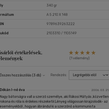
ly
340 gr
ormátum
A 5 210 X 148
BN
9789639263222
rukód
2103310 / 1105149
ásárlói értékelések,
élemények
(1 vélemény)
Rendezés:
Összes hozzászólás (3 db)
Dékán I-né éva
2006. 03. 21
Nagy bátorságra vall a szerző személye, aki Rákosi Mátyás ,közvetlen
rokona és róla is érdekes részeketír.Lényeg világossan kirajzolodik- az
eseményekből , hogyan ábrándul ki a szerzőnő a kommunista