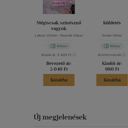
Mégiscsak színésznő
Küldetés
vagyok
Lakner Zoltán
-
Reznák Gábor
Orbán Viktor
Könyv
Könyv
Kiadói ár:
5 600 Ft
Árinformációk
Bevezető ár:
Kiadói ár:
5 040 Ft
980 Ft
Kosárba
Kosárba
Új megjelenések