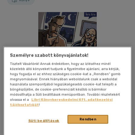
Könyv
Személyre szabott könyvajánlatok!
Tisztelt Vásárlónk! Annak érdekében, hogy az ízléséhez minél
közelebb álló könyveket tudjunk a figyelmébe ajánlani, arra kérjük,
hogy fogadja el az ehhez szükséges cookie-kat a „Rendben” gomb
megnyomásával. Ennek hiányában weboldalunk csak a weboldal
használata szempontjából legszükségesebb cookie-kat telepíti a
böngészőjébe, de cookie-preferenciáit később is bármikor
módosíthatja a Süti beállítások menüpontban. További részletekért
olvassa el a
Libri Könyvkereskedelmi Kft. adatkezelési
tájékoztatóját
!
Beleolvasok
Kívánságlistához adom
Megosztom
Rendben
Süti beállítások