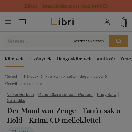
Kulacs / strandtáska most csak 1499 Ft!
Törzsvásárlói Kártya adatai
Részletes keresés
Könyvek
E-könyvek
Hangoskönyvek
Antikvár
Zene,
Főoldal
Könyvek
Nyelvkönyv, szótár, idegen nyelvű
Könnyített olvasmány
Volker Borbein
|
Marie-Claire Lohéac-Wieders
|
Nagy Sára
|
Sóti Ildikó
Der Mond war Zeuge - Tanú csak a
Hold
- Krimi CD melléklettel