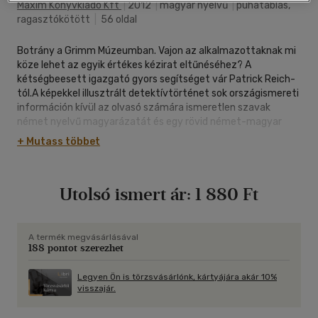
Maxim Könyvkiadó Kft
|
2012
|
magyar nyelvű
|
puhatáblás,
ragasztókötött
|
56 oldal
Botrány a Grimm Múzeumban. Vajon az alkalmazottaknak mi
köze lehet az egyik értékes kézirat eltűnéséhez? A
kétségbeesett igazgató gyors segítséget vár Patrick Reich-
tól.A képekkel illusztrált detektívtörténet sok országismereti
információn kívül az olvasó számára ismeretlen szavak
német nyelvű magyarázatát és egy rövid német-magyar
szószedetet is tartalmaz. Az egyes fejezetek rejtvényekkel
+ Mutass többet
és szövegértési feladatokkal egészülnek ki. A mellékelt CD-
nek köszönhetően anyanyelvű beszélő tolmácsolásában is
élvezheti a detektívtörténet teljes szövegét. Az izgalmas és
Utolsó ismert ár:
1 880 Ft
szórakoztató német nyelvű tanulókrimi-sorozat európai
küszöbszintű (A2/B1) nyelvtudással rendelkező olvasóknak
ajánlott. A sorozat történeteinek középpontjában Patrick
Reich magánnyomozó áll, aki minden ügyet képes megoldani.
A termék megvásárlásával
188 pontot szerezhet
Irodája ablakából gyönyörű kilátás nyílik Kasselre, az idilli
német kisvárosra, ahol a sorozat történetei játszódnak.
Sajnos még egy ilyen várost sem kerül el a bűnözés.
Legyen Ön is törzsvásárlónk, kártyájára akár 10%
visszajár.