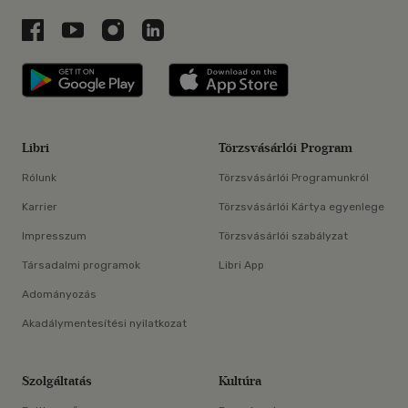
Libri a Facebookon
Libri a Youtube-on
Libri az Instagramon
Libri a LinkedInen
Libri applikáció Szerezd meg: Google P
Libri applikáció 
Libri
Törzsvásárlói Program
Rólunk
Törzsvásárlói Programunkról
Karrier
Törzsvásárlói Kártya egyenlege
Impresszum
Törzsvásárlói szabályzat
Társadalmi programok
Libri App
Adományozás
Akadálymentesítési nyilatkozat
Szolgáltatás
Kultúra