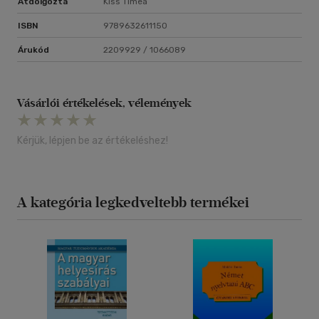
Átdolgozta
Kiss Timea
ISBN
9789632611150
Árukód
2209929 / 1066089
Vásárlói értékelések, vélemények
Kérjük, lépjen be az értékeléshez!
A kategória legkedveltebb termékei