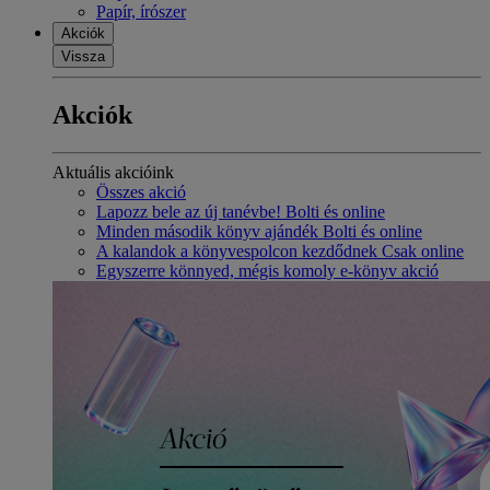
Papír, írószer
Akciók
Vissza
Akciók
Aktuális akcióink
Összes akció
Lapozz bele az új tanévbe! Bolti és online
Minden második könyv ajándék Bolti és online
A kalandok a könyvespolcon kezdődnek Csak online
Egyszerre könnyed, mégis komoly e-könyv akció