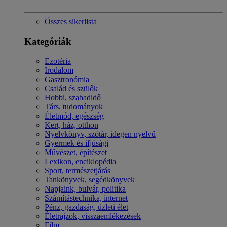
Összes sikerlista
Kategóriák
Ezotéria
Irodalom
Gasztronómia
Család és szülők
Hobbi, szabadidő
Társ. tudományok
Életmód, egészség
Kert, ház, otthon
Nyelvkönyv, szótár, idegen nyelvű
Gyermek és ifjúsági
Művészet, építészet
Lexikon, enciklopédia
Sport, természetjárás
Tankönyvek, segédkönyvek
Napjaink, bulvár, politika
Számítástechnika, internet
Pénz, gazdaság, üzleti élet
Életrajzok, visszaemlékezések
Film