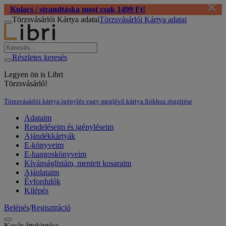
×
Kulacs / strandtáska most csak 1499 Ft!
Törzsvásárlói Kártya adatai
Törzsvásárlói Kártya adatai
Részletes keresés
Legyen ön is Libri
Törzsvásárló!
Törzsvásárlói kártya igénylés vagy meglévő kártya fiókhoz rögzítése
Adataim
Rendeléseim és igényléseim
Ajándékkártyák
E-könyveim
E-hangoskönyveim
Kívánságlistám, mentett kosaraim
Ajánlataim
Évfordulók
Kilépés
Belépés
/
Regisztráció
Kosár áttekintése