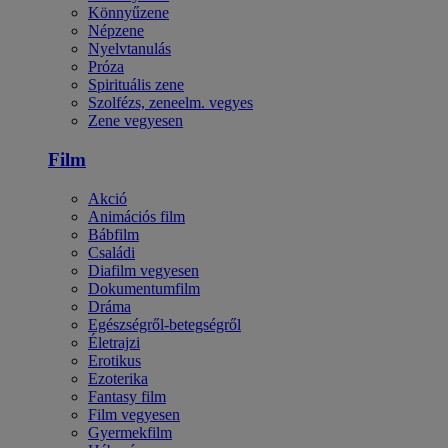
Könnyűzene
Népzene
Nyelvtanulás
Próza
Spirituális zene
Szolfézs, zeneelm. vegyes
Zene vegyesen
Film
Akció
Animációs film
Bábfilm
Családi
Diafilm vegyesen
Dokumentumfilm
Dráma
Egészségről-betegségről
Életrajzi
Erotikus
Ezoterika
Fantasy film
Film vegyesen
Gyermekfilm