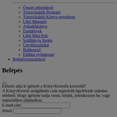
Összes információ
Törzsvásárlói Program
Törzsvásárlói Kártya egyenlege
Libri Magazin
Ajándékkártya
Események
Libri Mini Polc
Szállítás és fizetés
Ügyfélszolgálat
Boltkereső
Elállási nyilatkozat
Belépés/regisztráció
Belépés
Először adja le igényét a KönyvKeresőn keresztül?
A KönyvKereső szolgáltatás csak regisztrált ügyfeleink számára
elérhető. Hogy igénybe tudja venni, kérjük, jelentkezzen be, vagy
regisztráljon oldalunkon.
E-mail-cím
Jelszó