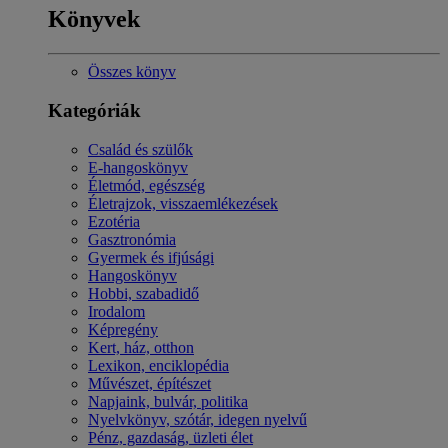
Könyvek
Összes könyv
Kategóriák
Család és szülők
E-hangoskönyv
Életmód, egészség
Életrajzok, visszaemlékezések
Ezotéria
Gasztronómia
Gyermek és ifjúsági
Hangoskönyv
Hobbi, szabadidő
Irodalom
Képregény
Kert, ház, otthon
Lexikon, enciklopédia
Művészet, építészet
Napjaink, bulvár, politika
Nyelvkönyv, szótár, idegen nyelvű
Pénz, gazdaság, üzleti élet