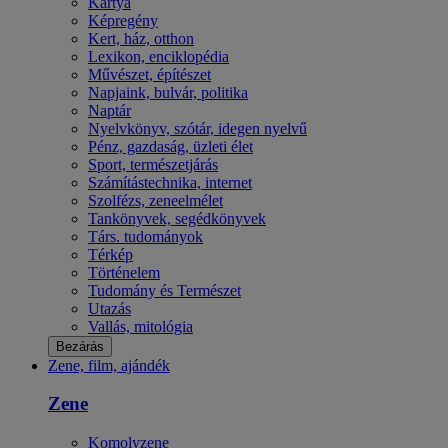
Kártya
Képregény
Kert, ház, otthon
Lexikon, enciklopédia
Művészet, építészet
Napjaink, bulvár, politika
Naptár
Nyelvkönyv, szótár, idegen nyelvű
Pénz, gazdaság, üzleti élet
Sport, természetjárás
Számítástechnika, internet
Szolfézs, zeneelmélet
Tankönyvek, segédkönyvek
Társ. tudományok
Térkép
Történelem
Tudomány és Természet
Utazás
Vallás, mitológia
Bezárás
Zene, film, ajándék
Zene
Komolyzene