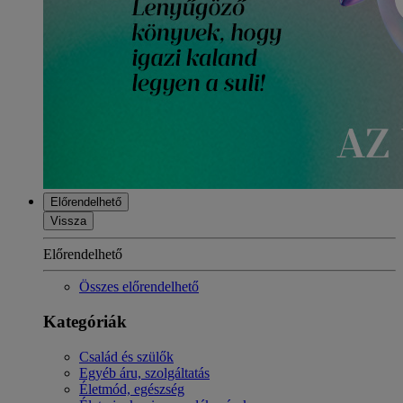
Előrendelhető
Vissza
Előrendelhető
Összes előrendelhető
Kategóriák
Család és szülők
Egyéb áru, szolgáltatás
Életmód, egészség