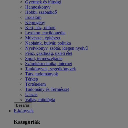
Gyermek és ifjúsági
Hangoskönyv
Hobbi, szabadidő
Irodalom
Képregény
Kert, ház, otthon
Lexikon, enciklopédia
Művészet, építészet
Napjaink, bulvár, politika
Nyelvkönyv, szótár, idegen nyelvű
Pénz, gazdaság, üzleti élet
Sport, természetjárás
Számítástechnika, internet
Tankönyvek, segédkönyvek
Társ. tudományok
Térkép
Történelem
Tudomány és Természet
Utazás
Vallás, mitológia
Bezárás
E-könyvek
Kategóriák