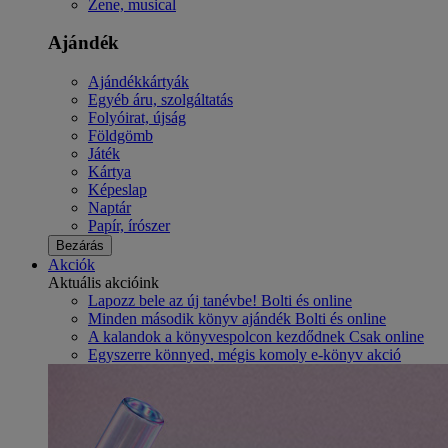
Zene, musical
Ajándék
Ajándékkártyák
Egyéb áru, szolgáltatás
Folyóirat, újság
Földgömb
Játék
Kártya
Képeslap
Naptár
Papír, írószer
Bezárás
Akciók
Aktuális akcióink
Lapozz bele az új tanévbe! Bolti és online
Minden második könyv ajándék Bolti és online
A kalandok a könyvespolcon kezdődnek Csak online
Egyszerre könnyed, mégis komoly e-könyv akció