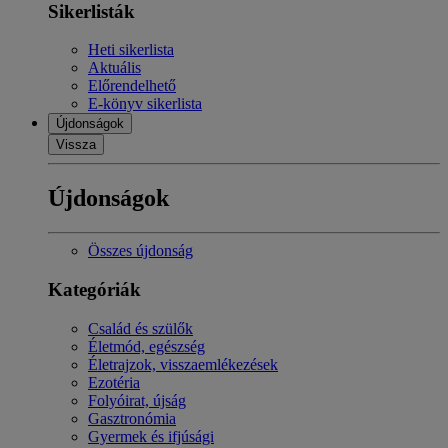
Sikerlisták
Heti sikerlista
Aktuális
Előrendelhető
E-könyv sikerlista
Újdonságok
Vissza
Újdonságok
Összes újdonság
Kategóriák
Család és szülők
Életmód, egészség
Életrajzok, visszaemlékezések
Ezotéria
Folyóirat, újság
Gasztronómia
Gyermek és ifjúsági