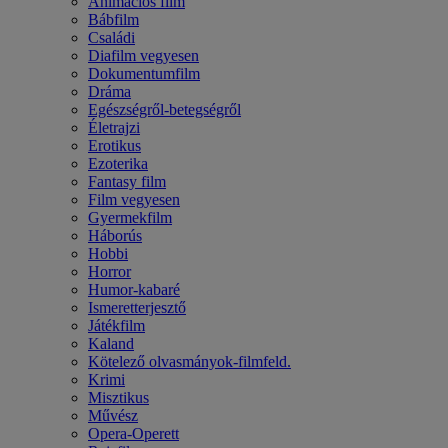
Animációs film
Bábfilm
Családi
Diafilm vegyesen
Dokumentumfilm
Dráma
Egészségről-betegségről
Életrajzi
Erotikus
Ezoterika
Fantasy film
Film vegyesen
Gyermekfilm
Háborús
Hobbi
Horror
Humor-kabaré
Ismeretterjesztő
Játékfilm
Kaland
Kötelező olvasmányok-filmfeld.
Krimi
Misztikus
Művész
Opera-Operett