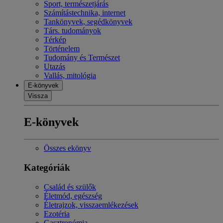
Sport, természetjárás
Számítástechnika, internet
Tankönyvek, segédkönyvek
Társ. tudományok
Térkép
Történelem
Tudomány és Természet
Utazás
Vallás, mitológia
E-könyvek
Vissza
E-könyvek
Összes ekönyv
Kategóriák
Család és szülők
Életmód, egészség
Életrajzok, visszaemlékezések
Ezotéria
Gasztronómia