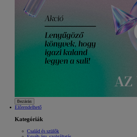
Bezárás
Előrendelhető
Kategóriák
Család és szülők
Egyéb áru, szolgáltatás