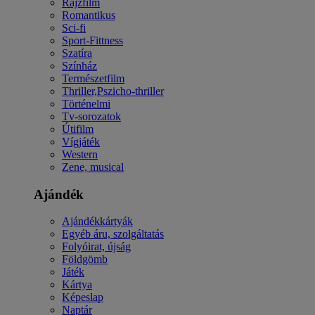
Rajzfilm
Romantikus
Sci-fi
Sport-Fittness
Szatíra
Színház
Természetfilm
Thriller,Pszicho-thriller
Történelmi
Tv-sorozatok
Útifilm
Vígjáték
Western
Zene, musical
Ajándék
Ajándékkártyák
Egyéb áru, szolgáltatás
Folyóirat, újság
Földgömb
Játék
Kártya
Képeslap
Naptár