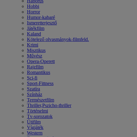
Háborús
Hobbi
Horror
Humor-kabaré
Ismeretterjesztő
Játékfilm
Kaland
Kötelező olvasmányok-filmfeld.
Krimi
Misztikus
Művész
Opera-Operett
Rajzfilm
Romantikus
Sci-fi
Sport-Fittness
Szatíra
Színház
Természetfilm
Thriller,Pszicho-thriller
Történelmi
Tv-sorozatok
Útifilm
Vígjáték
Western