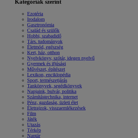
Kategóriák szerint
Ezotéria
Irodalom
Gasztronómia
Család és szülők
Hobbi, szabadidő
Társ. tudományok
Életmód, egészség
Kert, ház, otthon
Nyelvkönyv, szótár, idegen nyelvű
Gyermek és ifjúsági
Művészet, építészet
Lexikon, enciklopédia
Sport, természetjárás
Tankönyvek, segédkönyvek
Napjaink, bulvár, politika
Számítástechnika, internet
Pénz, gazdaság, üzleti élet
Életrajzok, visszaemlékezések
Film
Játék
Utazás
Térkép
Naptár