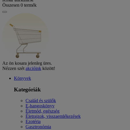
Összesen
0
termék
Az ön kosara jelenleg üres.
Nézzen szét
akcióink
között!
Könyvek
Kategóriák
Család és szülők
E-hangoskönyv
Életmód, egészség
Életrajzok, visszaemlékezések
Ezotéria
Gasztronómia