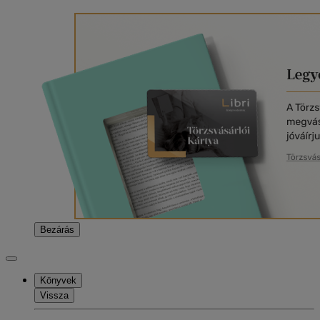
Bezárás
Könyvek
Vissza