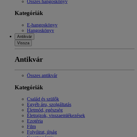
Összes hangoskönyv
Kategóriák
E-hangoskönyv
Hangoskönyv
Antikvár
Vissza
Antikvár
Összes antikvár
Kategóriák
Család és szülők
Egyéb áru, szolgáltatás
Életmód, egészség
Életrajzok, visszaemlékezések
Ezotéria
Film
Folyóirat, újság