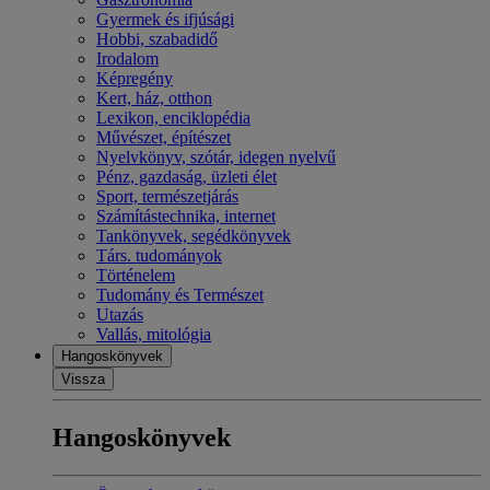
Gyermek és ifjúsági
Hobbi, szabadidő
Irodalom
Képregény
Kert, ház, otthon
Lexikon, enciklopédia
Művészet, építészet
Nyelvkönyv, szótár, idegen nyelvű
Pénz, gazdaság, üzleti élet
Sport, természetjárás
Számítástechnika, internet
Tankönyvek, segédkönyvek
Társ. tudományok
Történelem
Tudomány és Természet
Utazás
Vallás, mitológia
Hangoskönyvek
Vissza
Hangoskönyvek