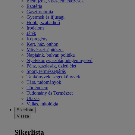
Életrajzok, visszaemlékezések
Ezotéria
Gasztronómia
Gyermek és ifjúsági
Hobbi, szabadidő
Irodalom
Játék
Képregény
Kert, ház, otthon
Művészet, építészet
Napjaink, bulvár, politika
Nyelvkönyv, szótár, idegen nyelvű
Pénz, gazdaság, üzleti élet
Sport, természetjárás
Tankönyvek, segédkönyvek
Társ. tudományok
Történelem
Tudomány és Természet
Utazás
Vallás, mitológia
Sikerlista
Vissza
Sikerlista