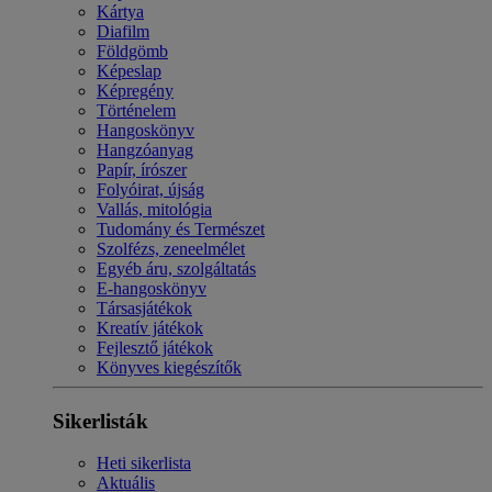
Kártya
Diafilm
Földgömb
Képeslap
Képregény
Történelem
Hangoskönyv
Hangzóanyag
Papír, írószer
Folyóirat, újság
Vallás, mitológia
Tudomány és Természet
Szolfézs, zeneelmélet
Egyéb áru, szolgáltatás
E-hangoskönyv
Társasjátékok
Kreatív játékok
Fejlesztő játékok
Könyves kiegészítők
Sikerlisták
Heti sikerlista
Aktuális