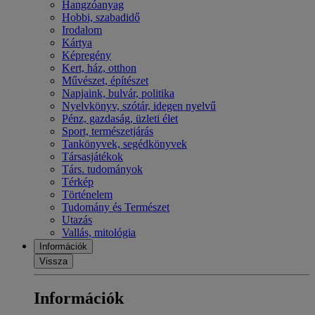
Hangzóanyag
Hobbi, szabadidő
Irodalom
Kártya
Képregény
Kert, ház, otthon
Művészet, építészet
Napjaink, bulvár, politika
Nyelvkönyv, szótár, idegen nyelvű
Pénz, gazdaság, üzleti élet
Sport, természetjárás
Tankönyvek, segédkönyvek
Társasjátékok
Társ. tudományok
Térkép
Történelem
Tudomány és Természet
Utazás
Vallás, mitológia
Információk
Vissza
Információk