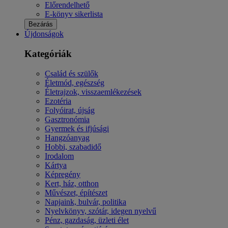
Előrendelhető
E-könyv sikerlista
Bezárás
Újdonságok
Kategóriák
Család és szülők
Életmód, egészség
Életrajzok, visszaemlékezések
Ezotéria
Folyóirat, újság
Gasztronómia
Gyermek és ifjúsági
Hangzóanyag
Hobbi, szabadidő
Irodalom
Kártya
Képregény
Kert, ház, otthon
Művészet, építészet
Napjaink, bulvár, politika
Nyelvkönyv, szótár, idegen nyelvű
Pénz, gazdaság, üzleti élet