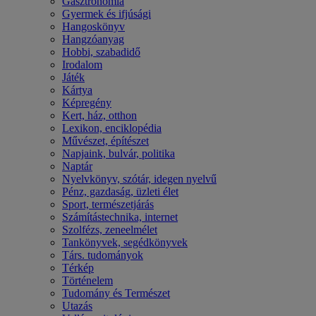
Gasztronómia
Gyermek és ifjúsági
Hangoskönyv
Hangzóanyag
Hobbi, szabadidő
Irodalom
Játék
Kártya
Képregény
Kert, ház, otthon
Lexikon, enciklopédia
Művészet, építészet
Napjaink, bulvár, politika
Naptár
Nyelvkönyv, szótár, idegen nyelvű
Pénz, gazdaság, üzleti élet
Sport, természetjárás
Számítástechnika, internet
Szolfézs, zeneelmélet
Tankönyvek, segédkönyvek
Társ. tudományok
Térkép
Történelem
Tudomány és Természet
Utazás