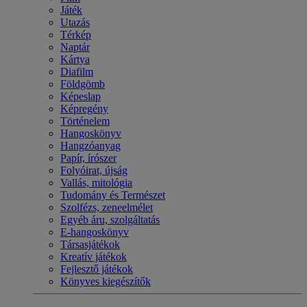
Játék
Utazás
Térkép
Naptár
Kártya
Diafilm
Földgömb
Képeslap
Képregény
Történelem
Hangoskönyv
Hangzóanyag
Papír, írószer
Folyóirat, újság
Vallás, mitológia
Tudomány és Természet
Szolfézs, zeneelmélet
Egyéb áru, szolgáltatás
E-hangoskönyv
Társasjátékok
Kreatív játékok
Fejlesztő játékok
Könyves kiegészítők