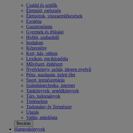
Család és szülők
Életmód, egészség
Életrajzok, visszaemlékezések
Ezotéria
Gasztronómia
Gyermek és ifjúsági
Hobbi, szabadidő
Irodalom
Képregény
Kert, ház, otthon
Lexikon, enciklopédia
Művészet, építészet
Nyelvkönyv, szótár, idegen nyelvű
Pénz, gazdaság, üzleti élet
Sport, természetjárás
Számítástechnika, internet
Tankönyvek, segédkönyvek
Társ. tudományok
Történelem
Tudomány és Természet
Utazás
Vallás, mitológia
Bezárás
Hangoskönyvek