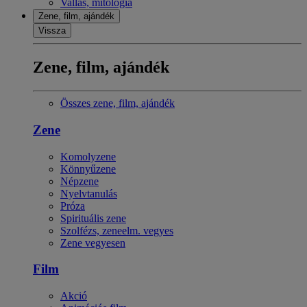
Vallás, mitológia
Zene, film, ajándék
Vissza
Zene, film, ajándék
Összes zene, film, ajándék
Zene
Komolyzene
Könnyűzene
Népzene
Nyelvtanulás
Próza
Spirituális zene
Szolfézs, zeneelm. vegyes
Zene vegyesen
Film
Akció