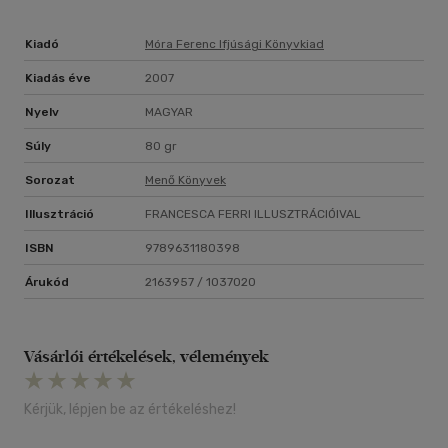
Kiadó
Móra Ferenc Ifjúsági Könyvkiad
Kiadás éve
2007
Nyelv
MAGYAR
Súly
80 gr
Sorozat
Menő Könyvek
Illusztráció
FRANCESCA FERRI ILLUSZTRÁCIÓIVAL
ISBN
9789631180398
Árukód
2163957 / 1037020
Vásárlói értékelések, vélemények
Kérjük, lépjen be az értékeléshez!