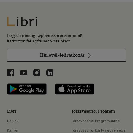
Libri
Legyen mindig képben az irodalommal!
Iratkozzon fel legfrissebb híreinkért!
Hírlevél-feliratkozás
Libri a Facebookon
Libri a Youtube-on
Libri az Instagramon
Libri a LinkedInen
Libri applikáció Szerezd meg: Google P
Libri applikáció 
Libri
Törzsvásárlói Program
Rólunk
Törzsvásárlói Programunkról
Karrier
Törzsvásárlói Kártya egyenlege