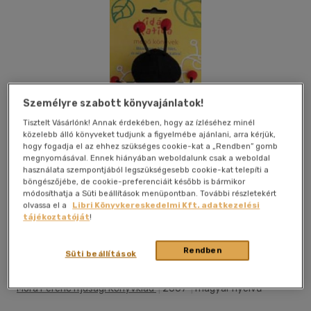
Személyre szabott könyvajánlatok!
Tisztelt Vásárlónk! Annak érdekében, hogy az ízléséhez minél
közelebb álló könyveket tudjunk a figyelmébe ajánlani, arra kérjük,
hogy fogadja el az ehhez szükséges cookie-kat a „Rendben” gomb
megnyomásával. Ennek hiányában weboldalunk csak a weboldal
használata szempontjából legszükségesebb cookie-kat telepíti a
böngészőjébe, de cookie-preferenciáit később is bármikor
módosíthatja a Süti beállítások menüpontban. További részletekért
olvassa el a
Libri Könyvkereskedelmi Kft. adatkezelési
tájékoztatóját
!
Kívánságlistához adom
Megosztom
Rendben
Süti beállítások
Móra Ferenc Ifjúsági Könyvkiad
|
2007
|
magyar nyelvű