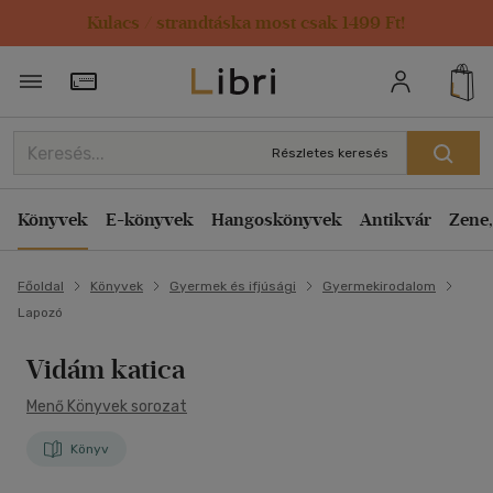
Kulacs / strandtáska most csak 1499 Ft!
Törzsvásárlói Kártya adatai
Részletes keresés
Könyvek
E-könyvek
Hangoskönyvek
Antikvár
Zene,
Főoldal
Könyvek
Gyermek és ifjúsági
Gyermekirodalom
Lapozó
Vidám katica
Menő Könyvek sorozat
Könyv