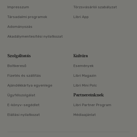
Impresszum
Törzsvásárlói szabályzat
Társadalmi programok
Libri App
Adományozás
Akadálymentesítési nyilatkozat
Szolgáltatás
Kultúra
Boltkereső
Események
Fizetés és szállítás
Libri Magazin
Ajándékkártya egyenlege
Libri Mini Polc
Partnereinknek
Ügyfélszolgálat
E-könyv-segédlet
Libri Partner Program
Elállási nyilatkozat
Médiaajánlat