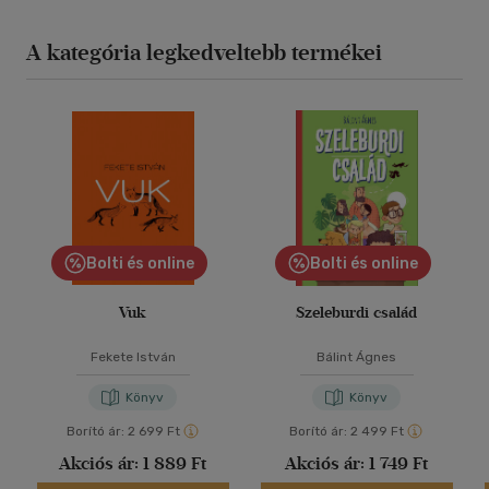
A kategória legkedveltebb termékei
Bolti és online
Bolti és online
Vuk
Szeleburdi család
Fekete István
Bálint Ágnes
Könyv
Könyv
Borító ár:
2 699 Ft
Borító ár:
2 499 Ft
Akciós ár:
1 889 Ft
Akciós ár:
1 749 Ft