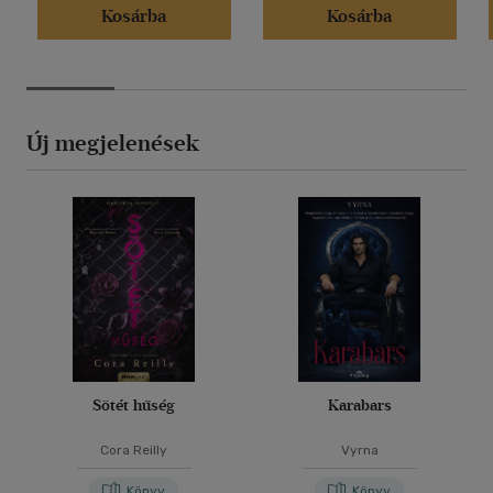
Kosárba
Kosárba
Új megjelenések
Sötét hűség
Karabars
Cora Reilly
Vyrna
Könyv
Könyv