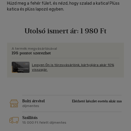
Húzd meg a fehér fület, és nézd, hogy szalad a katica! Plüss
katica és plüss lapozó egyben.
Utolsó ismert ár:
1 980 Ft
A termék megvásárlásával
198 pontot szerezhet
Legyen Ön is törzsvásárlónk, kártyájára akár 10%
visszajár.
Bolti átvétel
Elérhető készlet esetén akár ma
díjmentes
Szállítás
15 000 Ft felett díjmentes