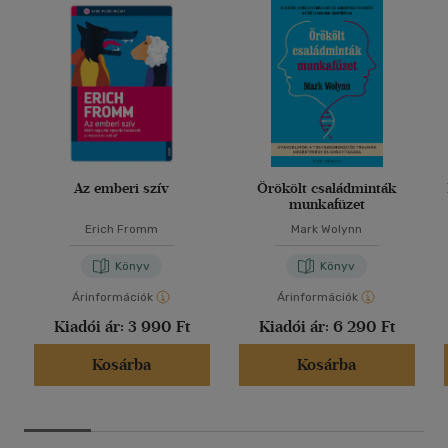
Az emberi szív
Örökölt családminták
munkafüzet
Erich Fromm
Mark Wolynn
Könyv
Könyv
Árinformációk
Árinformációk
Kiadói ár:
3 990 Ft
Kiadói ár:
6 290 Ft
Kosárba
Kosárba