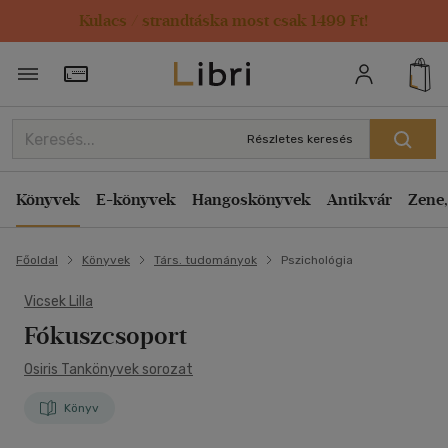
Kulacs / strandtáska most csak 1499 Ft!
Törzsvásárlói Kártya adatai
Részletes keresés
Könyvek
E-könyvek
Hangoskönyvek
Antikvár
Zene,
Főoldal
Könyvek
Társ. tudományok
Pszichológia
Vicsek Lilla
Fókuszcsoport
Osiris Tankönyvek sorozat
Könyv