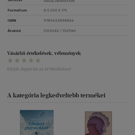
Sorozat
Osiris Tankönyvek
Formátum
B 5 250 X 175
ISBN
9789633898826
Árukód
2123042 / 1021160
Vásárlói értékelések, vélemények
Kérjük, lépjen be az értékeléshez!
A kategória legkedveltebb termékei