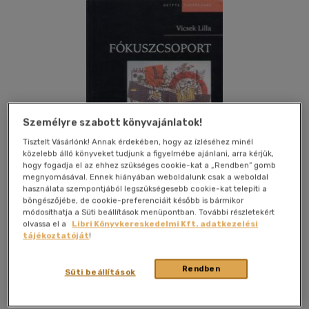
Személyre szabott könyvajánlatok!
Tisztelt Vásárlónk! Annak érdekében, hogy az ízléséhez minél
közelebb álló könyveket tudjunk a figyelmébe ajánlani, arra kérjük,
hogy fogadja el az ehhez szükséges cookie-kat a „Rendben” gomb
megnyomásával. Ennek hiányában weboldalunk csak a weboldal
használata szempontjából legszükségesebb cookie-kat telepíti a
böngészőjébe, de cookie-preferenciáit később is bármikor
módosíthatja a Süti beállítások menüpontban. További részletekért
olvassa el a
Libri Könyvkereskedelmi Kft. adatkezelési
tájékoztatóját
!
Kívánságlistához adom
Megosztom
Rendben
Süti beállítások
Osiris Kiadó Kft.
|
2006
|
magyar nyelvű
|
cérnafűzött,
keménytáblás
|
404 oldal