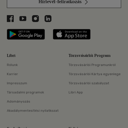
Hírlevél-feliratkozás
Libri a Facebookon
Libri a Youtube-on
Libri az Instagramon
Libri a LinkedInen
Libri applikáció Szerezd meg: Google P
Libri applikáció 
Libri
Törzsvásárlói Program
Rólunk
Törzsvásárlói Programunkról
Karrier
Törzsvásárlói Kártya egyenlege
Impresszum
Törzsvásárlói szabályzat
Társadalmi programok
Libri App
Adományozás
Akadálymentesítési nyilatkozat