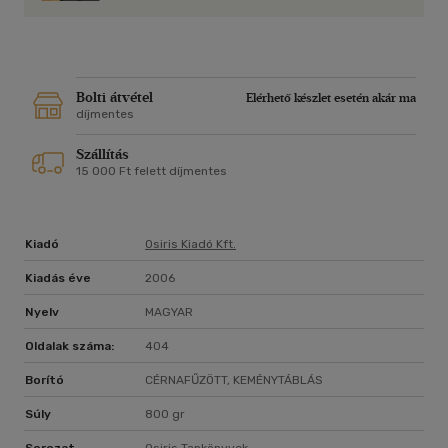
minimalizálására, de ötletekkel szolgál arra az esetre
vonatkozóan is, ha éppen a csoportbefolyást szeretnénk
hasznosítani. A fókuszcsoport módszertanának egyik
kidolgozatlan területe az elemzés kérdésköre, ezen a
hiányosságon segít a könyv Az eredmények értelmezése és
Bolti átvétel
Elérhető készlet esetén akár ma
elemzése című fejezete.
díjmentes
Szállítás
15 000 Ft felett díjmentes
Kiadó
Osiris Kiadó Kft.
Kiadás éve
2006
Nyelv
MAGYAR
Oldalak száma:
404
Borító
CÉRNAFŰZÖTT, KEMÉNYTÁBLÁS
Súly
800 gr