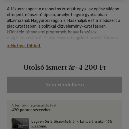
A fókuszcsoport a csoportos interjúk egyik, az egész világon
elterjedt, népszerű típusa, amelyet egyre gyakrabban
alkalmaznak Magyarországon is. Használják ezt a módszert a
piackutatásban, a politikai közvélemény-kutatásban,
különféle társadalmi programok, beavatkozások
megtervezésére és értékelésére, megjelent az oktatás és a
tudományos kutatások területén is. A kiadvány átfogó
+ Mutass többet
jellegű: az alapkutatási és az alkalmazott célú csoportos
interjúk jellemző sajátosságait egyaránt tárgyalja. A kötet
egyszerre tankönyv és szakkönyv. Haszonnal forgathatják a
Utolsó ismert ár:
4 200 Ft
szociológiát, közgazdaságtant, politológiát, kulturális
antropológiát, pszichológiát tanuló egyetemi hallgatók
mellett a fókuszcsoportos vizsgálatokat végző szakemberek
is. A könyvben számos, fókuszcsoportokból vett példa
Nem rendelhető
egészíti ki az elméleti szempontokat és a technikai
megvalósítást tárgyaló részeket. A szemléltető anyagok
között megtalálhatóak szűrőkérdőívek, vezérfonalak,
A termék megvásárlásával
elemzési és átiratrészletek. A mű sorra veszi a
420 pontot szerezhet
fókuszcsoportos vizsgálatok összes lépését. A kötet
újdonsága, hogy sokféle technikát mutat be a csoportokon
Legyen Ön is törzsvásárlónk, kártyájára akár 10%
gyakran tapasztalható többségi befolyásolás
visszajár.