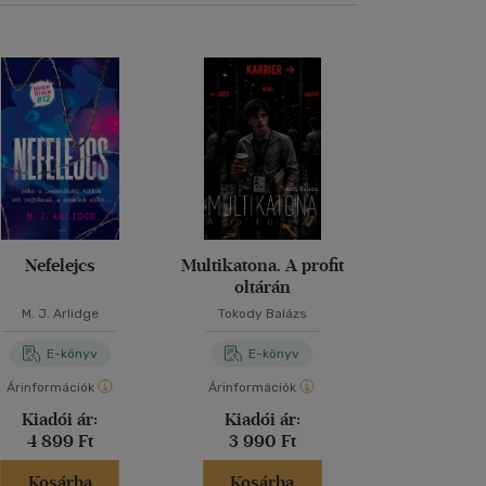
Nefelejcs
Multikatona. A profit
Terro
oltárán
M. J. Arlidge
Tokody Balázs
Dan Simm
E-könyv
E-könyv
E-kö
Árinformációk
Árinformációk
Árinformáci
Kiadói ár:
Kiadói ár:
Kiadói 
4 899 Ft
3 990 Ft
5 680 
Kosárba
Kosárba
Kosár