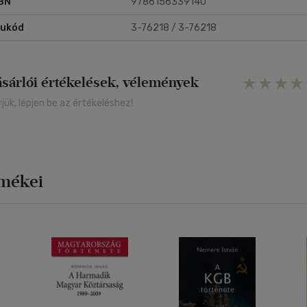
BN
9786156339140
rukód
3-76218 / 3-76218
ásárlói értékelések, vélemények
rjük, lépjen be az értékeléshez!
rmékei