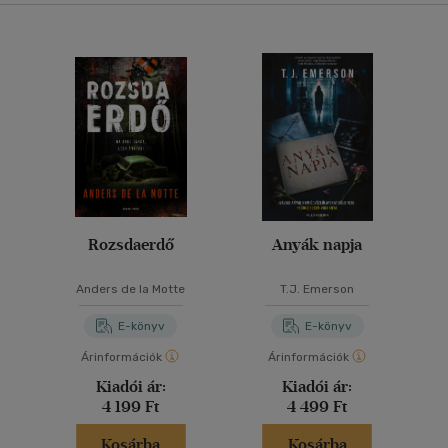
Rozsdaerdő
Anyák napja
Anders de la Motte
T.J. Emerson
E-könyv
E-könyv
Árinformációk
Árinformációk
Kiadói ár:
Kiadói ár:
4 199 Ft
4 499 Ft
Kosárba
Kosárba