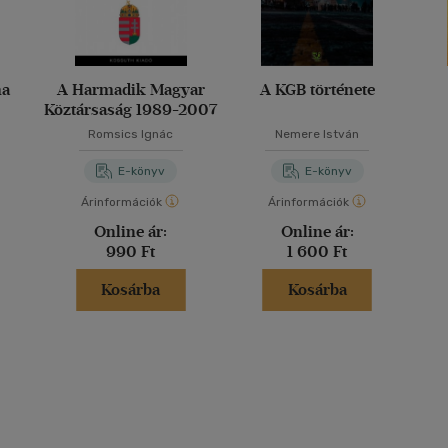
ma
A Harmadik Magyar
A KGB története
Köztársaság 1989-2007
Romsics Ignác
Nemere István
E-könyv
E-könyv
Árinformációk
Árinformációk
Online ár:
Online ár:
990 Ft
1 600 Ft
Kosárba
Kosárba