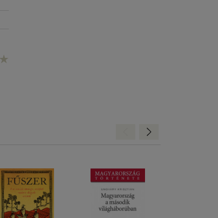
Hátra
Előre