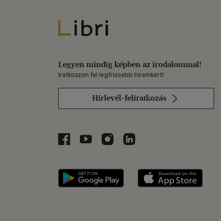
Libri
Legyen mindig képben az irodalommal!
Iratkozzon fel legfrissebb híreinkért!
Hírlevél-feliratkozás
Libri a Facebookon
Libri a Youtube-on
Libri az Instagramon
Libri a LinkedInen
Libri applikáció Szerezd m
Libri