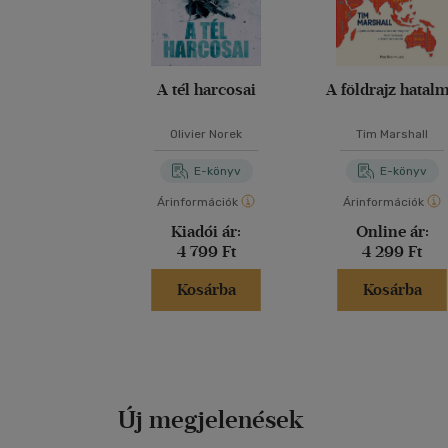
A tél harcosai
A földrajz hatal
Olivier Norek
Tim Marshall
E-könyv
E-könyv
Árinformációk
Árinformációk
Kiadói ár:
Online ár:
4 799 Ft
4 299 Ft
Kosárba
Kosárba
Új megjelenések