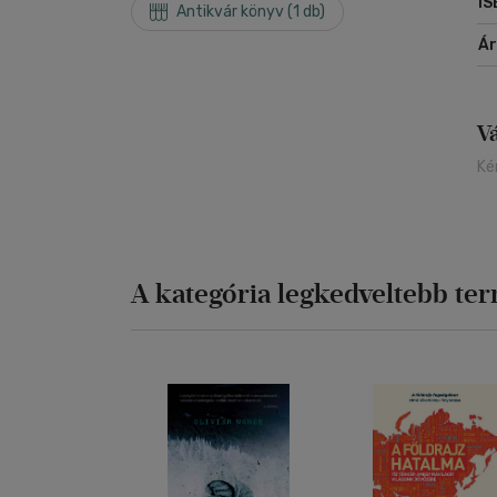
IS
Antikvár könyv (1 db)
Á
V
Ké
A kategória legkedveltebb te