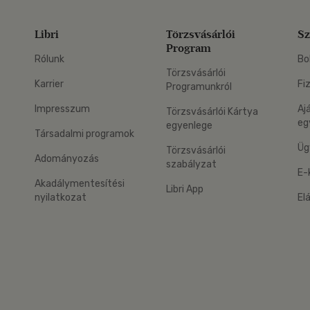
Libri
Törzsvásárlói
Sz
Program
Rólunk
Bo
Törzsvásárlói
Karrier
Fi
Programunkról
Impresszum
Aj
Törzsvásárlói Kártya
eg
egyenlege
Társadalmi programok
Üg
Törzsvásárlói
Adományozás
szabályzat
E-
Akadálymentesítési
Libri App
nyilatkozat
El
eg: Google Play
 applikáció Letölthető az App Store-ból