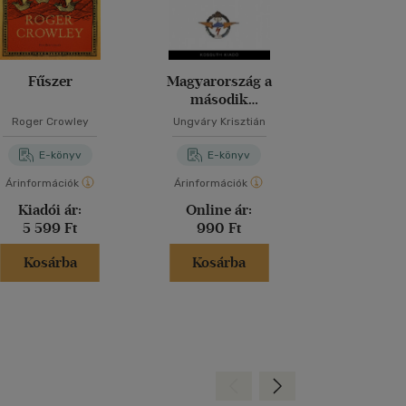
Fűszer
Magyarország a
Nexu
második
világháborúban
Roger Crowley
Ungváry Krisztián
Yuval Noah 
E-könyv
E-könyv
E-kö
Árinformációk
Árinformációk
Árinformáci
Kiadói ár:
Online ár:
Online 
5 599 Ft
990 Ft
4 800 
Kosárba
Kosárba
Kosár
Hátra
Előre