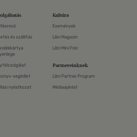
olgáltatás
Kultúra
ltkereső
Események
zetés és szállítás
Libri Magazin
ándékkártya
Libri Mini Polc
yenlege
Partnereinknek
yfélszolgálat
könyv-segédlet
Libri Partner Program
állási nyilatkozat
Médiaajánlat