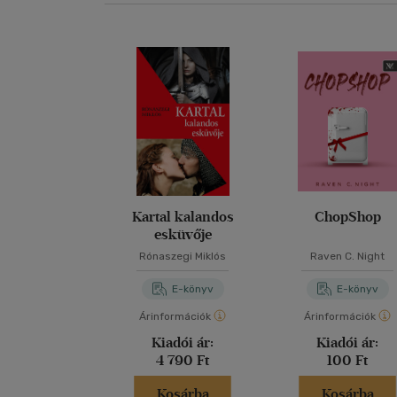
Kartal kalandos
ChopShop
esküvője
Rónaszegi Miklós
Raven C. Night
E-könyv
E-könyv
Árinformációk
Árinformációk
Kiadói ár:
Kiadói ár:
4 790 Ft
100 Ft
Kosárba
Kosárba