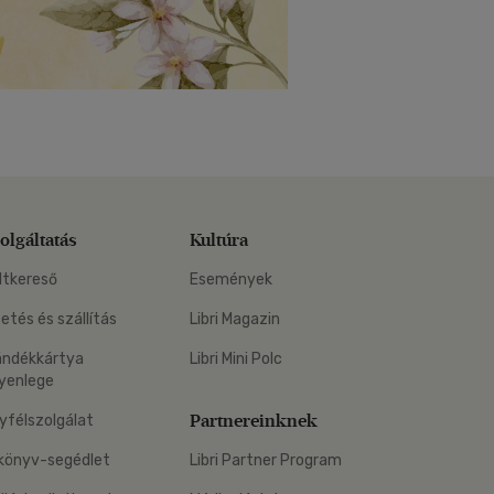
olgáltatás
Kultúra
ltkereső
Események
zetés és szállítás
Libri Magazin
ándékkártya
Libri Mini Polc
yenlege
Partnereinknek
yfélszolgálat
könyv-segédlet
Libri Partner Program