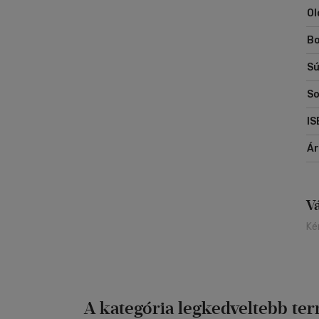
Ol
Mi
Zu
Bo
és
tel
Sú
So
IS
Á
V
Ké
A kategória legkedveltebb te