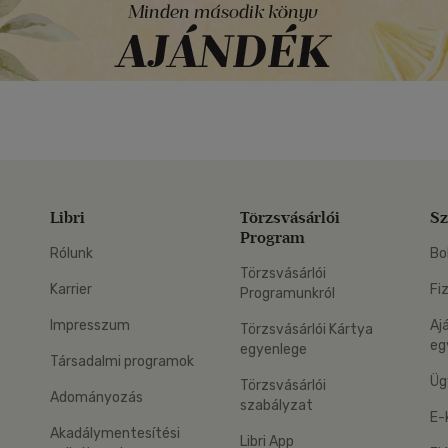
Libri
Törzsvásárlói
Sz
Program
Rólunk
Bo
Törzsvásárlói
Karrier
Fi
Programunkról
Impresszum
Aj
Törzsvásárlói Kártya
eg
egyenlege
Társadalmi programok
Üg
Törzsvásárlói
Adományozás
szabályzat
E-
Akadálymentesítési
Libri App