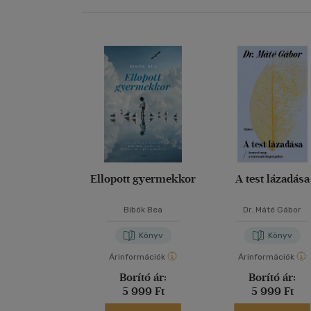
Ellopott gyermekkor
A test lázadása
Bibók Bea
Dr. Máté Gábor
Könyv
Könyv
Árinformációk
Árinformációk
Borító ár:
Borító ár:
5 999 Ft
5 999 Ft