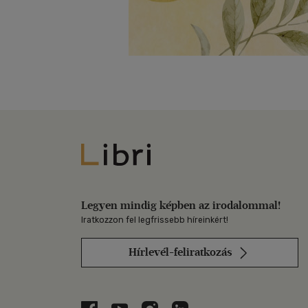
Libri
Legyen mindig képben az irodalommal!
Iratkozzon fel legfrissebb híreinkért!
Hírlevél-feliratkozás
Libri a Facebookon
Libri a Youtube-on
Libri az Instagramon
Libri a LinkedInen