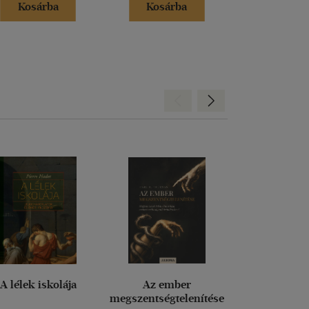
Kosárba
Kosárba
Kosár
Hátra
Előre
A lélek iskolája
Az ember
A pszichiátria 
megszentségtelenítése
és etikai von