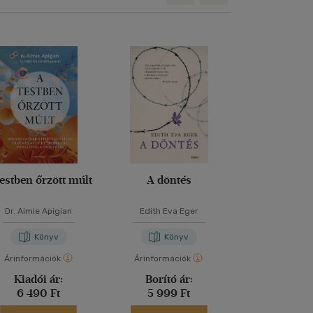
testben őrzött múlt
A döntés
Az aján
Dr. Aimie Apigian
Edith Eva Eger
Edith Eva 
Könyv
Könyv
Kön
Árinformációk
Árinformációk
Árinformáci
Kiadói ár:
Borító ár:
Borító 
6 490 Ft
5 999 Ft
4 999 