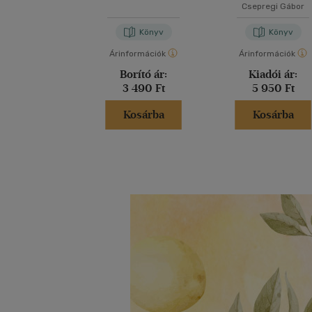
Csepregi Gábor
Könyv
Könyv
Árinformációk
Árinformációk
Borító ár:
Kiadói ár:
3 490 Ft
5 950 Ft
Kosárba
Kosárba