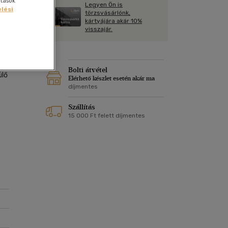
ítások
Kártya
Legyen Ön is
lési
m
törzsvásárlónk,
Képeslap
kártyájára akár 10%
és Természet
visszajár.
yv
Naptár
|
k
Papír, írószer
ok
Bolti átvétel
ülő
Elérhető készlet esetén akár ma
díjmentes
Szállítás
15 000 Ft felett díjmentes