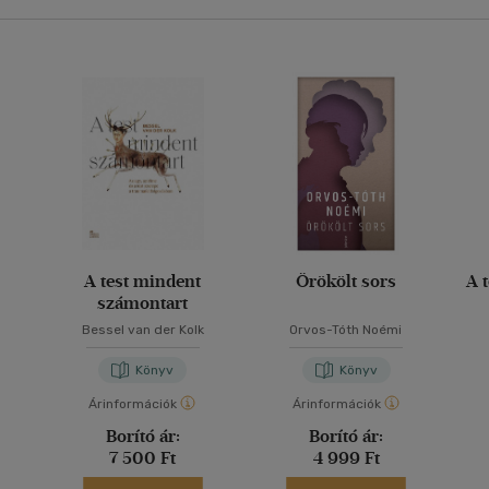
A test mindent
Örökölt sors
A 
számontart
Bessel van der Kolk
Orvos-Tóth Noémi
Könyv
Könyv
Árinformációk
Árinformációk
Borító ár:
Borító ár:
7 500 Ft
4 999 Ft