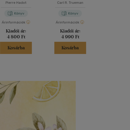
Pierre Hadot
Carl R. Trueman
Barcsi Tamás
-
T
Könyv
Könyv
Kön
Árinformációk
Árinformációk
Árinformáci
Kiadói ár:
Kiadói ár:
Kiadói 
4 800 Ft
4 990 Ft
5 000 
Kosárba
Kosárba
Kosár