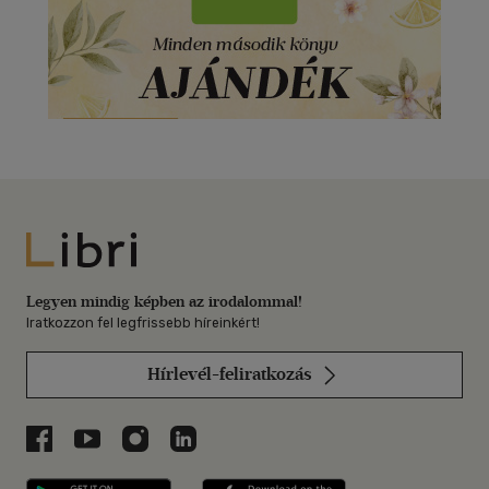
Libri
Legyen mindig képben az irodalommal!
Iratkozzon fel legfrissebb híreinkért!
Hírlevél-feliratkozás
Libri a Facebookon
Libri a Youtube-on
Libri az Instagramon
Libri a LinkedInen