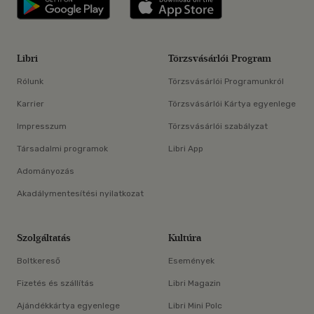
Libri applikáció Szerezd meg: Google P
Libri applikáció 
Libri
Törzsvásárlói Program
Rólunk
Törzsvásárlói Programunkról
Karrier
Törzsvásárlói Kártya egyenlege
Impresszum
Törzsvásárlói szabályzat
Társadalmi programok
Libri App
Adományozás
Akadálymentesítési nyilatkozat
Szolgáltatás
Kultúra
Boltkereső
Események
Fizetés és szállítás
Libri Magazin
Ajándékkártya egyenlege
Libri Mini Polc