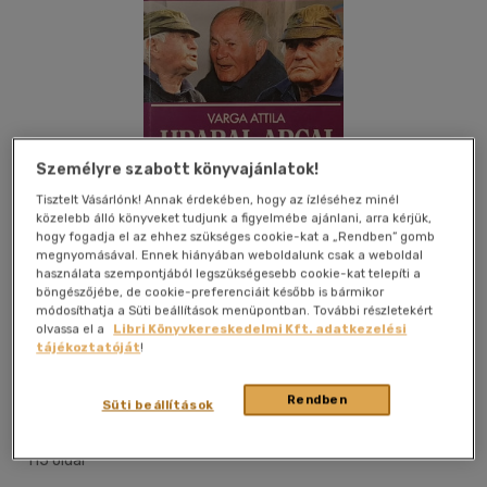
Személyre szabott könyvajánlatok!
Tisztelt Vásárlónk! Annak érdekében, hogy az ízléséhez minél
közelebb álló könyveket tudjunk a figyelmébe ajánlani, arra kérjük,
hogy fogadja el az ehhez szükséges cookie-kat a „Rendben” gomb
megnyomásával. Ennek hiányában weboldalunk csak a weboldal
használata szempontjából legszükségesebb cookie-kat telepíti a
böngészőjébe, de cookie-preferenciáit később is bármikor
módosíthatja a Süti beállítások menüpontban. További részletekért
olvassa el a
Libri Könyvkereskedelmi Kft. adatkezelési
tájékoztatóját
!
Kívánságlistához adom
Megosztom
Rendben
Süti beállítások
Európa Könyvkiadó Kft.
|
1995
|
magyar nyelvű
|
puhatáblás
|
115 oldal