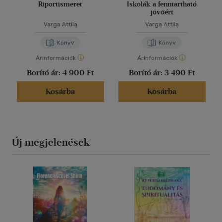
Riportismeret
Iskolák a fenntartható
jövőért
Varga Attila
Varga Attila
Könyv
Könyv
Árinformációk
Árinformációk
Borító ár:
4 900 Ft
Borító ár:
3 490 Ft
Kosárba
Kosárba
Új megjelenések