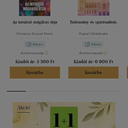
Az intuíció mágikus útja
Tudomány és spiritualitás
Florence Scovel Shinn
Rupert Sheldrake
Könyv
Könyv
Árinformációk
Árinformációk
Kiadói ár:
3 300 Ft
Kiadói ár:
6 900 Ft
Kosárba
Kosárba