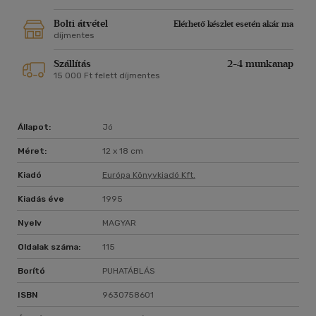
Bolti átvétel
Elérhető készlet esetén akár ma
díjmentes
Szállítás
2-4 munkanap
15 000 Ft felett díjmentes
Állapot:
Jó
Méret:
12 x 18 cm
Kiadó
Európa Könyvkiadó Kft.
Kiadás éve
1995
Nyelv
MAGYAR
Oldalak száma:
115
Borító
PUHATÁBLÁS
ISBN
9630758601