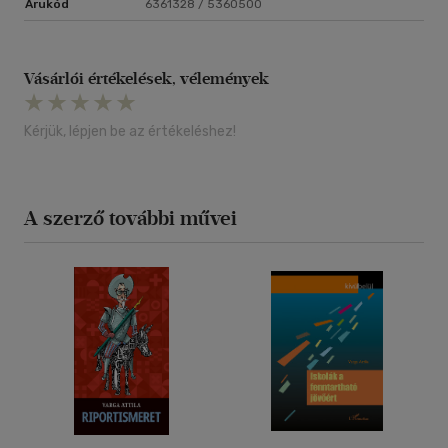
Árukód
6361328 / 5360500
Vásárlói értékelések, vélemények
Kérjük, lépjen be az értékeléshez!
A szerző további művei