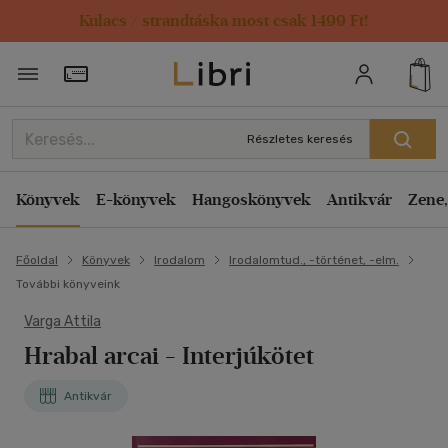
Kulacs / strandtáska most csak 1499 Ft!
Törzsvásárlói Kártya adatai
Részletes keresés
Könyvek
E-könyvek
Hangoskönyvek
Antikvár
Zene,
Főoldal
Könyvek
Irodalom
Irodalomtud., -történet, -elm.
További könyveink
Varga Attila
Hrabal arcai
- Interjúkötet
Antikvár