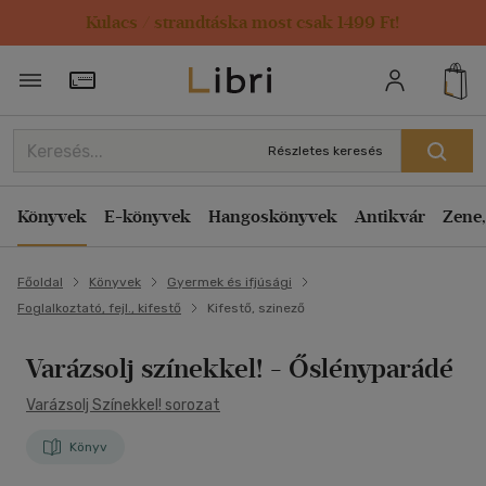
Kulacs / strandtáska most csak 1499 Ft!
Törzsvásárlói Kártya adatai
Részletes keresés
Könyvek
E-könyvek
Hangoskönyvek
Antikvár
Zene,
Főoldal
Könyvek
Gyermek és ifjúsági
Foglalkoztató, fejl., kifestő
Kifestő, szinező
Varázsolj színekkel! - Őslényparádé
Varázsolj Színekkel! sorozat
Könyv