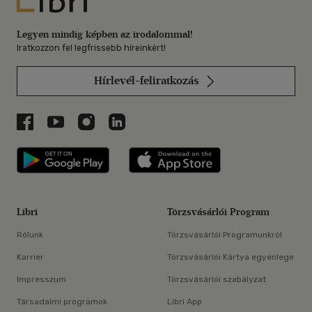
Legyen mindig képben az irodalommal!
Iratkozzon fel legfrissebb híreinkért!
Hírlevél-feliratkozás
Libri a Facebookon
Libri a Youtube-on
Libri az Instagramon
Libri a LinkedInen
Libri applikáció Szerezd meg: Google P
Libri applikáció 
Libri
Törzsvásárlói Program
Rólunk
Törzsvásárlói Programunkról
Karrier
Törzsvásárlói Kártya egyenlege
Impresszum
Törzsvásárlói szabályzat
Társadalmi programok
Libri App