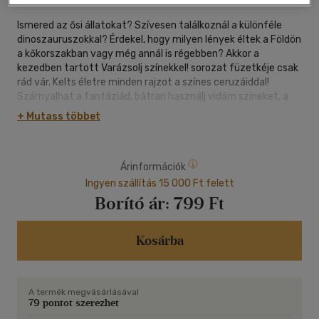
Ismered az ősi állatokat? Szívesen találkoznál a különféle
dinoszauruszokkal? Érdekel, hogy milyen lények éltek a Földön
a kőkorszakban vagy még annál is régebben? Akkor a
kezedben tartott Varázsolj színekkel! sorozat füzetkéje csak
rád vár. Kelts életre minden rajzot a színes ceruzáiddal!
Szárnyalhat a fantáziád, bátran használj vidám színeket, a
lényeg, hogy jól érezd magad!
+ Mutass többet
Árinformációk
Ingyen szállítás 15 000 Ft felett
Borító ár:
799 Ft
Kosárba
A termék megvásárlásával
79 pontot szerezhet