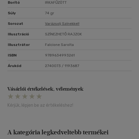
Borító
IRKAFŰZÖTT
Súly
74 gr
Sorozat
Varázsolj Színekkel!
Illusztráció
SZÍNEZHETŐ RAJZOK
Illusztrátor
Falcione Sarolta
ISBN
9789634993261
Árukód
2740073 / 1193687
Vásárlói értékelések, vélemények
Kérjük, lépjen be az értékeléshez!
A kategória legkedveltebb termékei