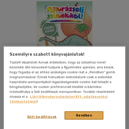
Személyre szabott könyvajánlatok!
Tisztelt Vásárlónk! Annak érdekében, hogy az ízléséhez minél
közelebb álló könyveket tudjunk a figyelmébe ajánlani, arra kérjük,
hogy fogadja el az ehhez szükséges cookie-kat a „Rendben” gomb
megnyomásával. Ennek hiányában weboldalunk csak a weboldal
használata szempontjából legszükségesebb cookie-kat telepíti a
böngészőjébe, de cookie-preferenciáit később is bármikor
módosíthatja a Süti beállítások menüpontban. További részletekért
olvassa el a
Libri Könyvkereskedelmi Kft. adatkezelési
Kívánságlistához adom
Megosztom
tájékoztatóját
!
Rendben
Süti beállítások
Maxim Könyvkiadó Kft
|
2020
|
magyar nyelvű
|
irkafűzött
|
32 oldal