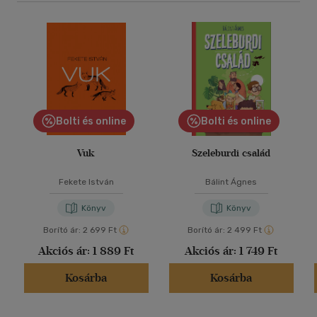
Bolti és online
Bolti és online
Vuk
Szeleburdi család
Fekete István
Bálint Ágnes
Könyv
Könyv
Borító ár:
2 699 Ft
Borító ár:
2 499 Ft
Akciós ár:
1 889 Ft
Akciós ár:
1 749 Ft
Kosárba
Kosárba