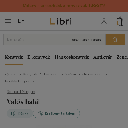
Kulacs / strandtáska most csak 1499 Ft!
Törzsvásárlói Kártya adatai
Részletes keresés
Könyvek
E-könyvek
Hangoskönyvek
Antikvár
Zene,
Főoldal
Könyvek
Irodalom
Szórakoztató irodalom
További könyveink
Richard Morgan
Valós halál
Könyv
Érzékeny tartalom