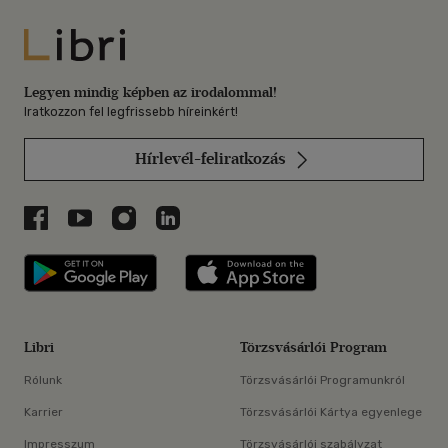
Libri
Legyen mindig képben az irodalommal!
Iratkozzon fel legfrissebb híreinkért!
Hírlevél-feliratkozás
Libri a Facebookon
Libri a Youtube-on
Libri az Instagramon
Libri a LinkedInen
Libri applikáció Szerezd meg: Google P
Libri applikáció 
Libri
Törzsvásárlói Program
Rólunk
Törzsvásárlói Programunkról
Karrier
Törzsvásárlói Kártya egyenlege
Impresszum
Törzsvásárlói szabályzat