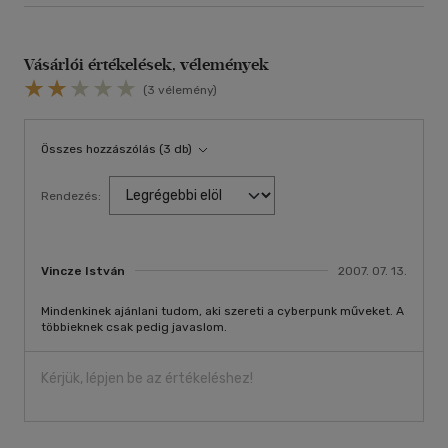
Vásárlói értékelések, vélemények
(3 vélemény)
Összes hozzászólás (3 db)
Rendezés:
Vincze István
2007. 07. 13.
Mindenkinek ajánlani tudom, aki szereti a cyberpunk műveket. A
többieknek csak pedig javaslom.
Kérjük, lépjen be az értékeléshez!