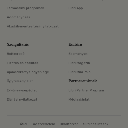
Társadalmi programok
Libri App
Adományozás
Akadálymentesítési nyilatkozat
Szolgáltatás
Kultúra
Boltkereső
Események
Fizetés és szállítás
Libri Magazin
Ajándékkártya egyenlege
Libri Mini Polc
Partnereinknek
Ügyfélszolgálat
E-könyv-segédlet
Libri Partner Program
Elállási nyilatkozat
Médiaajánlat
ÁSZF
Adatvédelem
Oldaltérkép
Süti beállítások