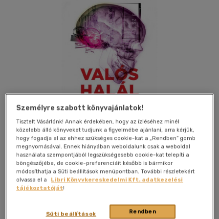
Személyre szabott könyvajánlatok!
Tisztelt Vásárlónk! Annak érdekében, hogy az ízléséhez minél
közelebb álló könyveket tudjunk a figyelmébe ajánlani, arra kérjük,
hogy fogadja el az ehhez szükséges cookie-kat a „Rendben” gomb
megnyomásával. Ennek hiányában weboldalunk csak a weboldal
használata szempontjából legszükségesebb cookie-kat telepíti a
Kívánságlistához adom
Megosztom
böngészőjébe, de cookie-preferenciáit később is bármikor
módosíthatja a Süti beállítások menüpontban. További részletekért
olvassa el a
Libri Könyvkereskedelmi Kft. adatkezelési
(3 vélemény)
tájékoztatóját
!
Agave Könyvek Kiadó Kft.
|
2021
|
magyar nyelvű
|
puhatáblás, ragasztókötött
|
480 oldal
Rendben
Süti beállítások