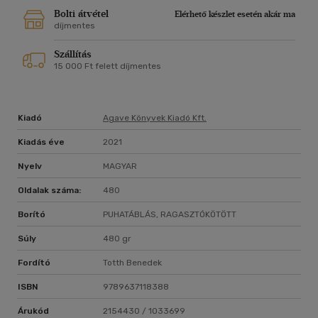
Hendrix képében megjelenő mesterséges intelligenciában
Bolti átvétel
Elérhető készlet esetén akár ma
bízhat. Ahogy egyre tisztábban rajzolódik ki a titokzatos
díjmentes
összeesküvés Takeshi Kovacs előtt, úgy nő az esélye annak,
Szállítás
hogy az ügy végső megoldása előtt rá is a Valós Halál vár.
15 000 Ft felett díjmentes
Kiadó
Agave Könyvek Kiadó Kft.
Kiadás éve
2021
Nyelv
MAGYAR
Oldalak száma:
480
Borító
PUHATÁBLÁS, RAGASZTÓKÖTÖTT
Súly
480 gr
Fordító
Totth Benedek
ISBN
9789637118388
Árukód
2154430 / 1033699