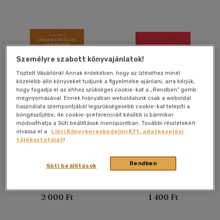
Nyelv szerint
Magyar
(3767)
Angol
(69)
Személyre szabott könyvajánlatok!
Angol - német - francia -
Tisztelt Vásárlónk! Annak érdekében, hogy az ízléséhez minél
olasz
(1)
közelebb álló könyveket tudjunk a figyelmébe ajánlani, arra kérjük,
hogy fogadja el az ehhez szükséges cookie-kat a „Rendben” gomb
Francia
(14)
megnyomásával. Ennek hiányában weboldalunk csak a weboldal
használata szempontjából legszükségesebb cookie-kat telepíti a
Görög - magyar
(1)
böngészőjébe, de cookie-preferenciáit később is bármikor
Lehajolt hozzánk az élő
Horvát
Koronavírus és Krisztus
(2)
módosíthatja a Süti beállítások menüpontban. További részletekért
Isten
olvassa el a
Libri Könyvkereskedelmi Kft. adatkezelési
Latin
(4)
tájékoztatóját
!
Roska Péter
John Piper
Lengyel
(1)
Könyv
Könyv
Rendben
több nyelv megjelenítése
Süti beállítások
Utolsó ismert ár:
Utolsó ismert ár:
Vélemény szerint
2 000 Ft
1 400 Ft
(137)