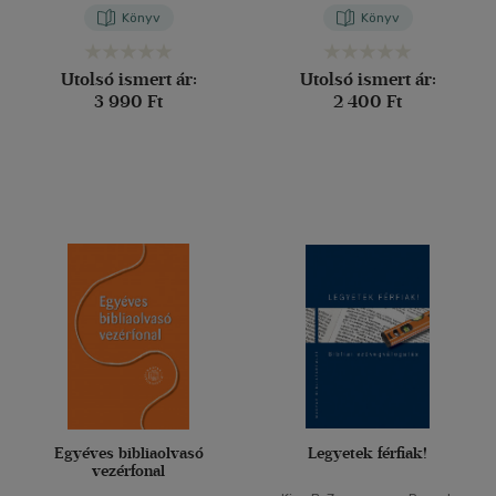
Könyv
Könyv
Utolsó ismert ár:
Utolsó ismert ár:
3 990 Ft
2 400 Ft
Egyéves bibliaolvasó
Legyetek férfiak!
vezérfonal