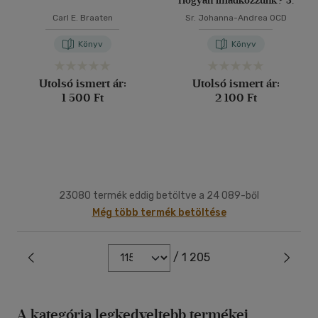
Hogyan imádkozzunk? 3.
Carl E. Braaten
Sr. Johanna-Andrea OCD
Könyv
Könyv
Utolsó ismert ár:
Utolsó ismert ár:
1 500 Ft
2 100 Ft
23080 termék eddig betöltve a 24 089-ből
Még több termék betöltése
/ 1 205
A kategória legkedveltebb termékei