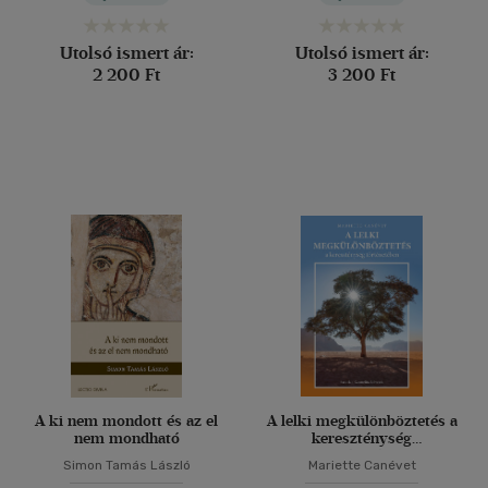
Utolsó ismert ár:
Utolsó ismert ár:
2 200 Ft
3 200 Ft
A ki nem mondott és az el
A lelki megkülönböztetés a
nem mondható
kereszténység
történetében
Simon Tamás László
Mariette Canévet