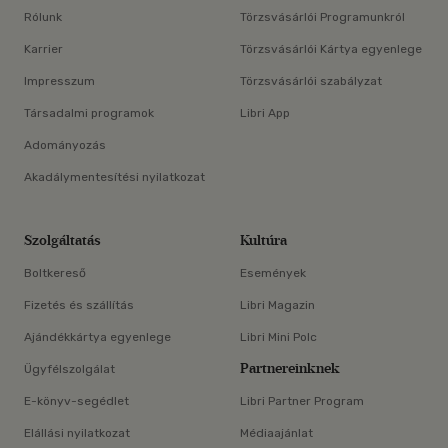
Rólunk
Törzsvásárlói Programunkról
Karrier
Törzsvásárlói Kártya egyenlege
Impresszum
Törzsvásárlói szabályzat
Társadalmi programok
Libri App
Adományozás
Akadálymentesítési nyilatkozat
Szolgáltatás
Kultúra
Boltkereső
Események
Fizetés és szállítás
Libri Magazin
Ajándékkártya egyenlege
Libri Mini Polc
Partnereinknek
Ügyfélszolgálat
E-könyv-segédlet
Libri Partner Program
Elállási nyilatkozat
Médiaajánlat