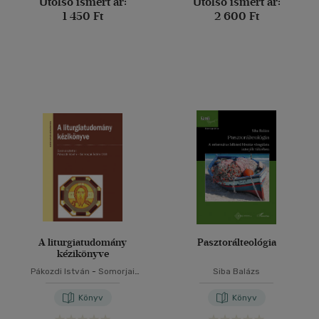
Utolsó ismert ár:
Utolsó ismert ár:
1 450 Ft
2 600 Ft
A liturgiatudomány
Pasztorálteológia
kézikönyve
Pákozdi István
-
Somorjai
Siba Balázs
Ádám
Könyv
Könyv