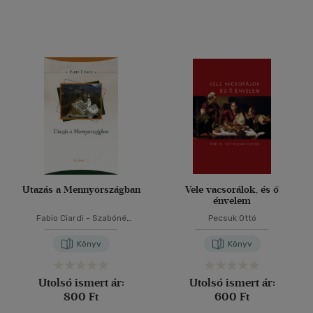
(10)
(13)
(4)
(6)
(23920)
Alkalmaz
Utazás a Mennyországban
Vele vacsorálok, és ő
énvelem
Fabio Ciardi
-
Szabóné
Pecsuk Ottó
Jánossy Kinga
Könyv
Könyv
Utolsó ismert ár:
Utolsó ismert ár:
800 Ft
600 Ft