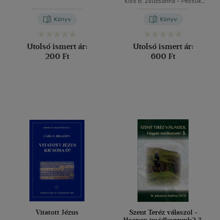
Kiss B. Zsuzsanna
-
Pecsuk
Ottó
Könyv
Könyv
Utolsó ismert ár:
Utolsó ismert ár:
200 Ft
600 Ft
Vitatott Jézus
Szent Teréz válaszol -