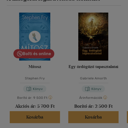
Bolti és online
Mítosz
Egy ördögűző tapasztalatai
Stephen Fry
Gabriele Amorth
Könyv
Könyv
Borító ár:
9 500 Ft
Árinformációk
Akciós ár:
5 700 Ft
Borító ár:
2 500 Ft
Kosárba
Kosárba