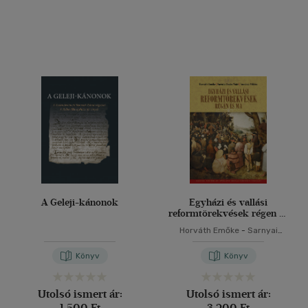
A Geleji-kánonok
Egyházi és vallási
reformtörekvések régen és
ma
Horváth Emőke
-
Sarnyai
Csaba Máté
-
Vassányi Miklós
Könyv
Könyv
Utolsó ismert ár:
Utolsó ismert ár:
1 500 Ft
3 200 Ft