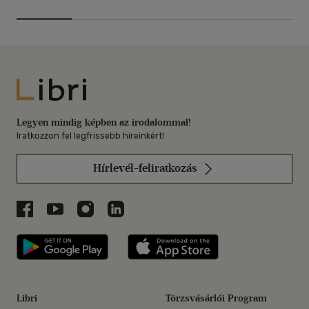
Libri
Legyen mindig képben az irodalommal!
Iratkozzon fel legfrissebb híreinkért!
Hírlevél-feliratkozás
Libri a Facebookon
Libri a Youtube-on
Libri az Instagramon
Libri a LinkedInen
Libri applikáció Szerezd meg: Google P
Libri applikáció 
Libri
Törzsvásárlói Program