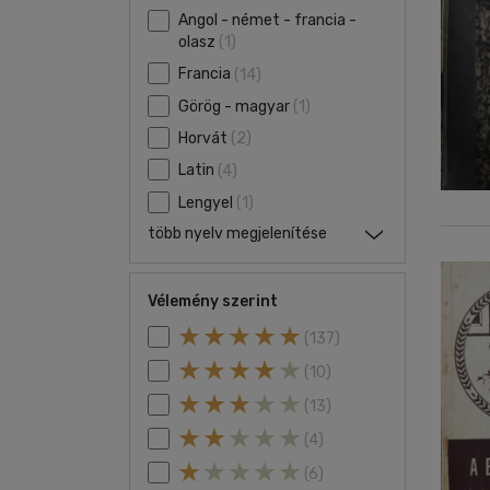
Angol - német - francia -
olasz
(1)
Francia
(14)
Görög - magyar
(1)
Horvát
(2)
Latin
(4)
Lengyel
(1)
több nyelv megjelenítése
Vélemény szerint
(137)
(10)
(13)
(4)
(6)