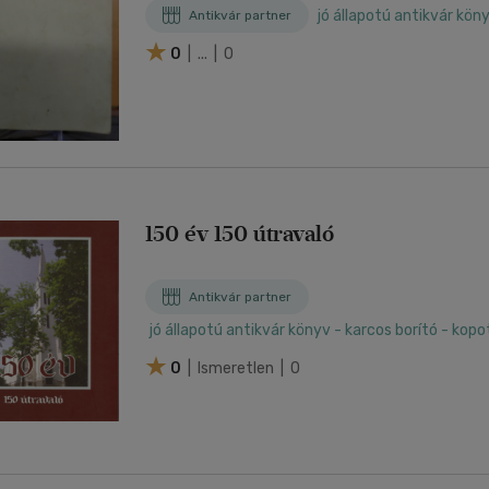
jó állapotú antikvár köny
Antikvár partner
0
| ... | 0
150 év 150 útravaló
Antikvár partner
jó állapotú antikvár könyv - karcos borító - kop
0
| Ismeretlen | 0