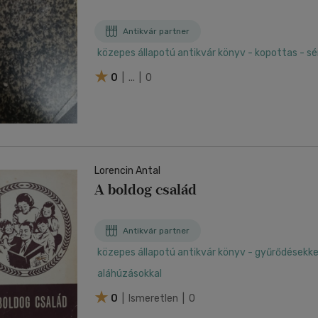
Antikvár partner
közepes állapotú antikvár könyv - kopottas - sér
0
| ... | 0
Lorencin Antal
A boldog család
Antikvár partner
közepes állapotú antikvár könyv - gyűrődésekkel 
aláhúzásokkal
0
| Ismeretlen | 0