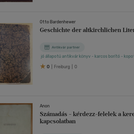
Otto Bardenhewer
Geschichte der altkirchlichen Lite
Antikvár partner
jó állapotú antikvár könyv - karcos borító - kop
0
| Freiburg | 0
Anon
Számadás - kérdezz-felelek a ker
kapcsolatban