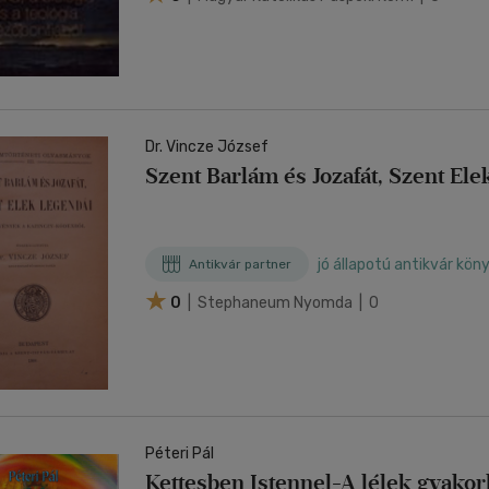
Dr. Vincze József
Szent Barlám és Jozafát, Szent Ele
jó állapotú antikvár kön
Antikvár partner
0
| Stephaneum Nyomda | 0
Péteri Pál
Kettesben Istennel-A lélek gyakorl