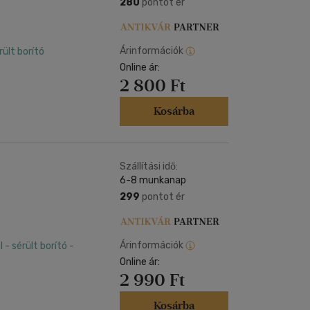
280
pontot ér
Árinformációk
ült borító
Online ár:
2 800 Ft
Kosárba
Szállítási idő:
6-8 munkanap
299
pontot ér
Árinformációk
- sérült borító -
Online ár:
2 990 Ft
Kosárba