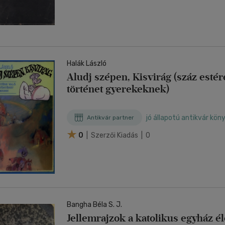
Halák László
Aludj szépen, Kisvirág (száz estére
történet gyerekeknek)
jó állapotú antikvár kön
Antikvár partner
0
| Szerzői Kiadás | 0
Bangha Béla S. J.
Jellemrajzok a katolikus egyház él