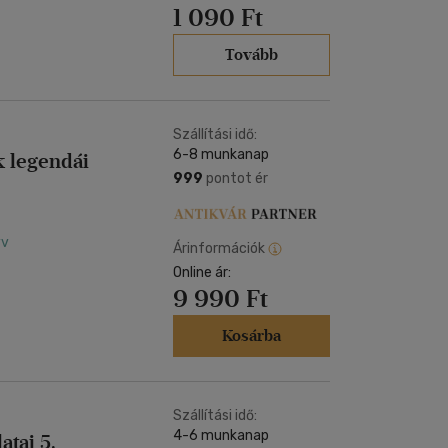
1 090 Ft
Tovább
Szállítási idő:
6-8 munkanap
k legendái
999
pontot ér
yv
Árinformációk
Online ár:
9 990 Ft
Kosárba
Szállítási idő:
4-6 munkanap
atai 5.