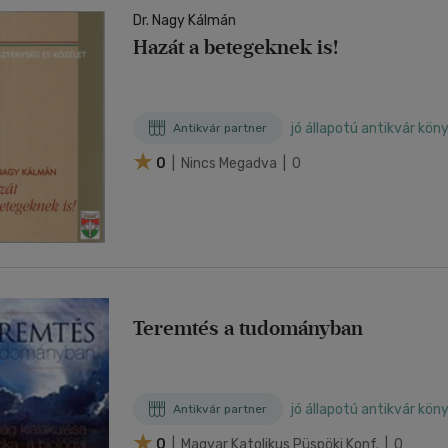
Dr. Nagy Kálmán
Hazát a betegeknek is!
jó állapotú antikvár kön
Antikvár partner
0
| Nincs Megadva | 0
Teremtés a tudományban
jó állapotú antikvár kön
Antikvár partner
0
| Magyar Katolikus Püspöki Konf. | 0