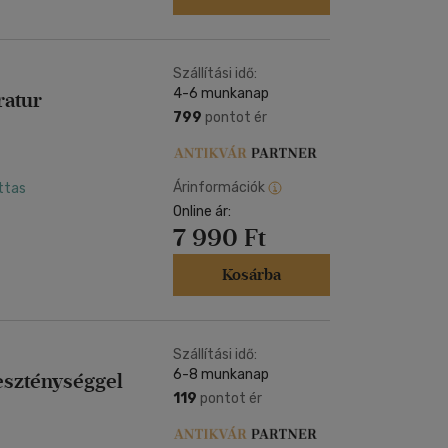
Szállítási idő:
4-6 munkanap
ratur
799
pontot ér
Árinformációk
ottas
Online ár:
7 990 Ft
Kosárba
Szállítási idő:
6-8 munkanap
eszténységgel
119
pontot ér