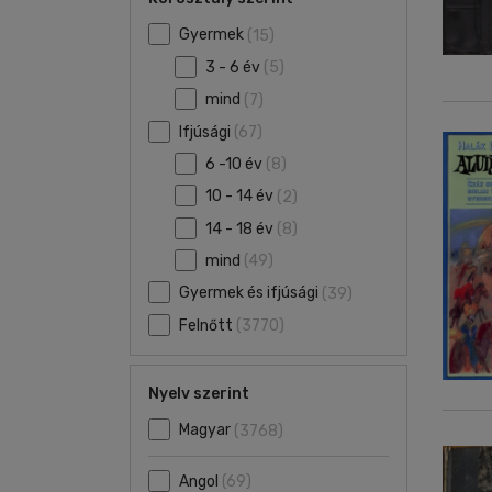
Gyermek
(15)
3 - 6 év
(5)
mind
(7)
Ifjúsági
(67)
6 -10 év
(8)
10 - 14 év
(2)
14 - 18 év
(8)
mind
(49)
Gyermek és ifjúsági
(39)
Felnőtt
(3770)
Nyelv szerint
Magyar
(3768)
Angol
(69)