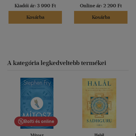
Kiadói ár:
3 990 Ft
Online ár:
2 290 Ft
(1)
Kosárba
Kosárba
(2013)
Alkalmaz
A kategória legkedveltebb termékei
Bolti és online
Mítosz
Halál