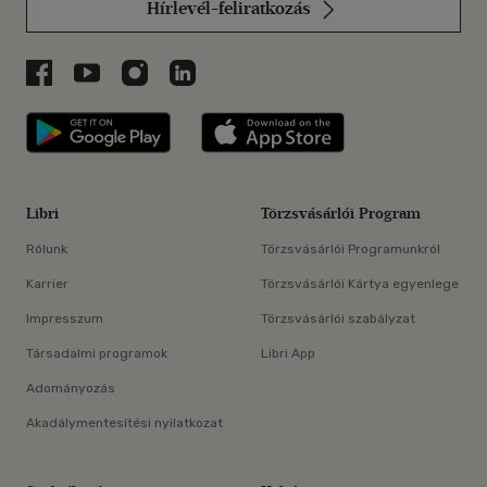
Hírlevél-feliratkozás
Libri a Facebookon
Libri a Youtube-on
Libri az Instagramon
Libri a LinkedInen
Libri applikáció Szerezd meg: Google P
Libri applikáció 
Libri
Törzsvásárlói Program
Rólunk
Törzsvásárlói Programunkról
Karrier
Törzsvásárlói Kártya egyenlege
Impresszum
Törzsvásárlói szabályzat
Társadalmi programok
Libri App
Adományozás
Akadálymentesítési nyilatkozat