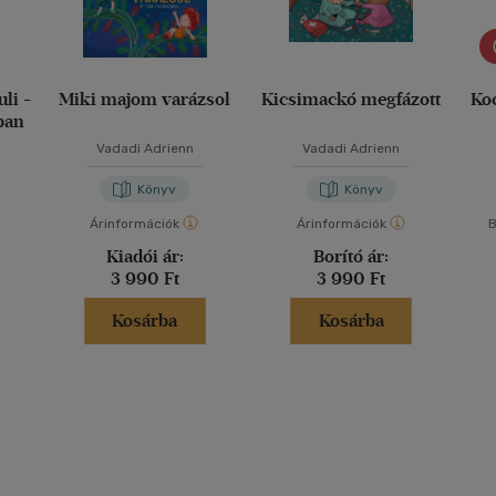
li -
Miki majom varázsol
Kicsimackó megfázott
Ko
ban
Vadadi Adrienn
Vadadi Adrienn
Könyv
Könyv
Árinformációk
Árinformációk
B
Kiadói ár:
Borító ár:
3 990 Ft
3 990 Ft
Kosárba
Kosárba