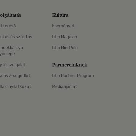
olgáltatás
Kultúra
ltkereső
Események
zetés és szállítás
Libri Magazin
ándékkártya
Libri Mini Polc
yenlege
Partnereinknek
yfélszolgálat
könyv-segédlet
Libri Partner Program
állási nyilatkozat
Médiaajánlat