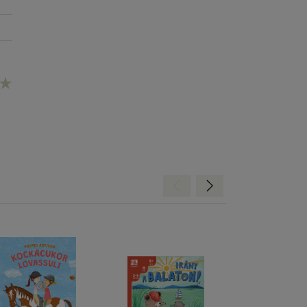
Hátra
Előre