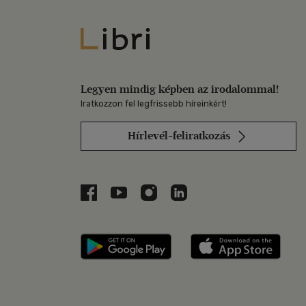
Libri
Legyen mindig képben az irodalommal!
Iratkozzon fel legfrissebb híreinkért!
Hírlevél-feliratkozás
Libri a Facebookon
Libri a Youtube-on
Libri az Instagramon
Libri a LinkedInen
Libri applikáció Szerezd m
Libri