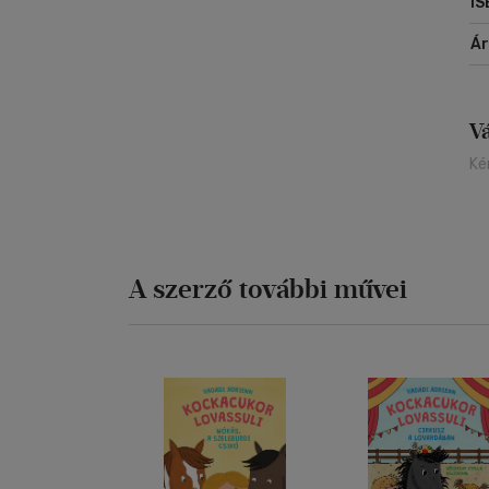
IS
Á
V
Ké
A szerző további művei