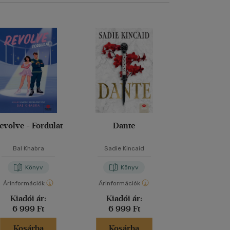
evolve - Fordulat
Dante
Ne bízz sen
Bal Khabra
Sadie Kincaid
P. C. Har
Könyv
Könyv
Kön
Árinformációk
Árinformációk
Árinformáci
Kiadói ár:
Kiadói ár:
Kiadói 
6 999 Ft
6 999 Ft
6 599 
Kosárba
Kosárba
Kosár