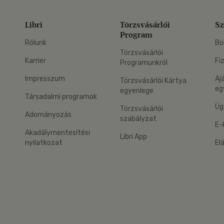
Libri
Törzsvásárlói
Sz
Program
Rólunk
Bo
Törzsvásárlói
Karrier
Fi
Programunkról
Impresszum
Aj
Törzsvásárlói Kártya
eg
egyenlege
Társadalmi programok
Üg
Törzsvásárlói
Adományozás
szabályzat
E-
Akadálymentesítési
Libri App
nyilatkozat
El
eg: Google Play
 applikáció Letölthető az App Store-ból