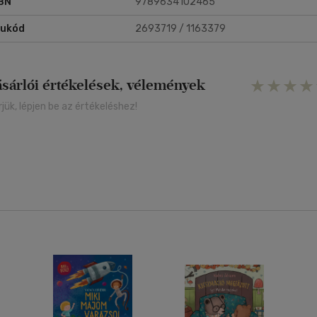
BN
9789634102465
rukód
2693719 / 1163379
ásárlói értékelések, vélemények
rjük, lépjen be az értékeléshez!