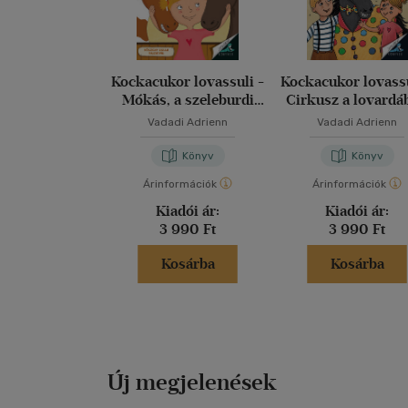
Kockacukor lovassuli -
Kockacukor lovassu
Mókás, a szeleburdi
Cirkusz a lovardá
csikó
Vadadi Adrienn
Vadadi Adrienn
Könyv
Könyv
Árinformációk
Árinformációk
Kiadói ár:
Kiadói ár:
3 990 Ft
3 990 Ft
Kosárba
Kosárba
Új megjelenések