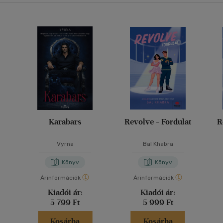
Karabars
Revolve - Fordulat
R
Vyrna
Bal Khabra
Könyv
Könyv
Árinformációk
Árinformációk
Kiadói ár:
Kiadói ár:
5 799 Ft
5 999 Ft
Kosárba
Kosárba