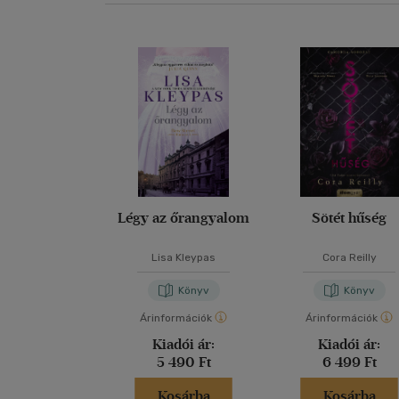
Légy az őrangyalom
Sötét hűség
Lisa Kleypas
Cora Reilly
Könyv
Könyv
Árinformációk
Árinformációk
Kiadói ár:
Kiadói ár:
5 490 Ft
6 499 Ft
Kosárba
Kosárba