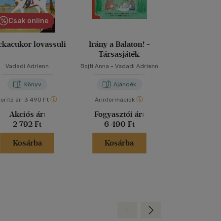
Csak online
Csak on
ckacukor lovassuli
Irány a Balaton! -
Kockacukor lo
Társasjáték
A filmfor
Vadadi Adrienn
Bojti Anna
-
Vadadi Adrienn
Vadadi Adr
Könyv
Ajándék
Kön
orító ár:
3 490 Ft
Árinformációk
Borító ár:
3 49
Akciós ár:
Fogyasztói ár:
Akciós 
2 792 Ft
6 490 Ft
2 792 
Kosárba
Kosárba
Kosár
Hátra
Előre