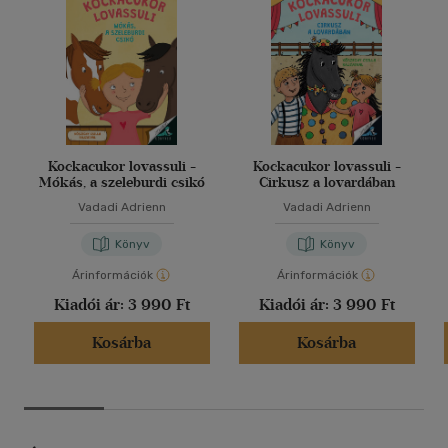
Kockacukor lovassuli -
Kockacukor lovassuli -
Mókás, a szeleburdi csikó
Cirkusz a lovardában
Vadadi Adrienn
Vadadi Adrienn
Könyv
Könyv
Árinformációk
Árinformációk
Kiadói ár:
3 990 Ft
Kiadói ár:
3 990 Ft
Kosárba
Kosárba