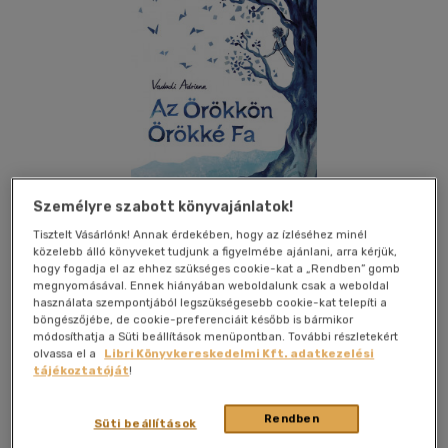
Személyre szabott könyvajánlatok!
Tisztelt Vásárlónk! Annak érdekében, hogy az ízléséhez minél
közelebb álló könyveket tudjunk a figyelmébe ajánlani, arra kérjük,
hogy fogadja el az ehhez szükséges cookie-kat a „Rendben” gomb
megnyomásával. Ennek hiányában weboldalunk csak a weboldal
használata szempontjából legszükségesebb cookie-kat telepíti a
böngészőjébe, de cookie-preferenciáit később is bármikor
Kívánságlistához adom
Megosztom
módosíthatja a Süti beállítások menüpontban. További részletekért
olvassa el a
Libri Könyvkereskedelmi Kft. adatkezelési
tájékoztatóját
!
Pagony Kiadó Kft.
|
2024
|
magyar nyelvű
|
puhatáblás,
Rendben
ragasztókötött
|
126 oldal
Süti beállítások