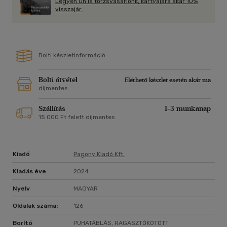
Legyen Ön is törzsvásárlónk, kártyájára akár 10%
visszajár.
Bolti készletinformáció
Bolti átvétel
Elérhető készlet esetén akár ma
díjmentes
Szállítás
1-3 munkanap
15 000 Ft felett díjmentes
Kiadó
Pagony Kiadó Kft.
Kiadás éve
2024
Nyelv
MAGYAR
Oldalak száma:
126
Borító
PUHATÁBLÁS, RAGASZTÓKÖTÖTT