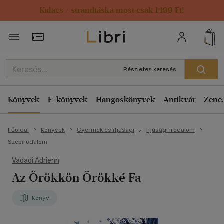
Kulacs / strandtáska most csak 1499 Ft!
Törzsvásárlói Kártya adatai
Részletes keresés
Könyvek
E-könyvek
Hangoskönyvek
Antikvár
Zene,
Főoldal
Könyvek
Gyermek és ifjúsági
Ifjúsági irodalom
Szépirodalom
Vadadi Adrienn
Az Örökkön Örökké Fa
Könyv