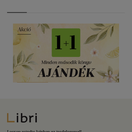
Libri
Legyen mindig képben az irodalommal!