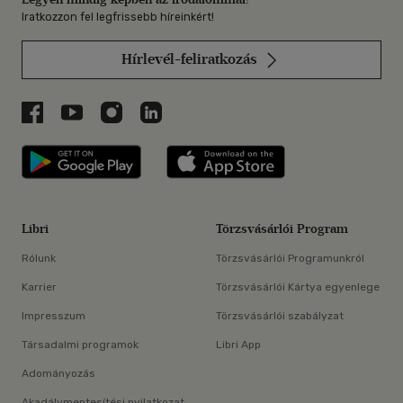
Iratkozzon fel legfrissebb híreinkért!
Hírlevél-feliratkozás
Libri a Facebookon
Libri a Youtube-on
Libri az Instagramon
Libri a LinkedInen
Libri applikáció Szerezd meg: Google P
Libri applikáció 
Libri
Törzsvásárlói Program
Rólunk
Törzsvásárlói Programunkról
Karrier
Törzsvásárlói Kártya egyenlege
Impresszum
Törzsvásárlói szabályzat
Társadalmi programok
Libri App
Adományozás
Akadálymentesítési nyilatkozat