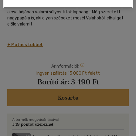
Szille kilencéves, és nem érzi jól magát a bőrében. Sejti, hogy
a családjában valami súlyos titok lappang... Még szeretett
nagypapája is, aki olyan szépeket mesél Valaholról, elhallgat
előle valamit.
+ Mutass többet
Dió Valaholban él, a lelkek hazájában, de sehogy sem találja a
Árinformációk
helyét. Nem olyan, mint a többiek, vad és dühös. Nem érti,
miért lóg ki mindenhonnan.
Ingyen szállítás 15 000 Ft felett
Borító ár:
3 490 Ft
Kosárba
A két gyerek világát az Örökkön Örökké Fa köti össze. Vajon
megtalálják a választ a kérdéseikre? Találkoznak valaha?
A termék megvásárlásával
349 pontot szerezhet