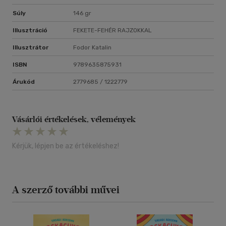
Súly
146 gr
Illusztráció
FEKETE-FEHÉR RAJZOKKAL
Illusztrátor
Fodor Katalin
ISBN
9789635875931
Árukód
2779685 / 1222779
Vásárlói értékelések, vélemények
Kérjük, lépjen be az értékeléshez!
A szerző további művei